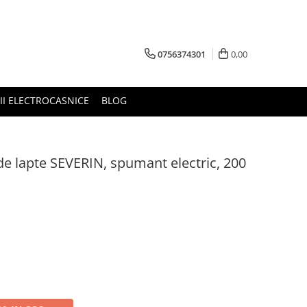
0756374301
0,00
RII ELECTROCASNICE
BLOG
e lapte SEVERIN, spumant electric, 200