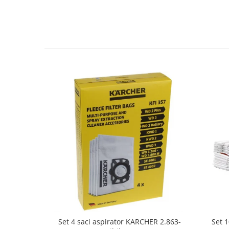
Fiare de calcat si masini de cusut
Ingrijire Locuinta
Purificatoare de aer
Fashion
Bijuterii
Ceasuri barbatesti
Ceasuri dama
Cutii, curele si accesorii ceasuri
Genti si accesorii barbati
Genti si accesorii femei
Imbracaminte barbati
Imbracaminte femei
Imbracaminte si Incaltaminte copii
Incaltaminte barbati
Incaltaminte femei
Ochelari de soare
Set 
Set 4 saci aspirator KARCHER 2.863-
Ochelari de vedere