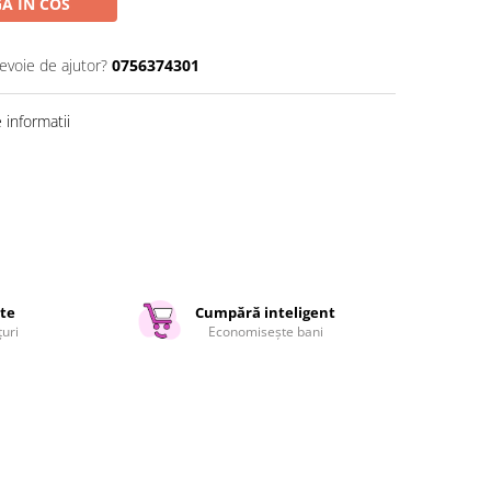
A IN COS
nevoie de ajutor?
0756374301
informatii
ate
Cumpără inteligent
țuri
Economisește bani