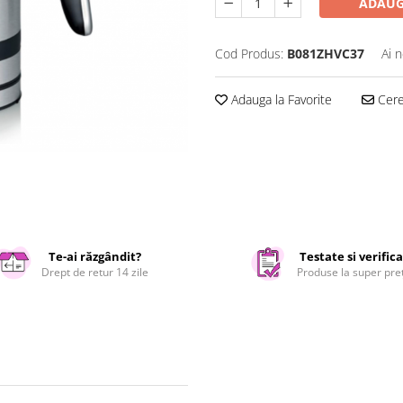
ADAUG
Cod Produs:
B081ZHVC37
Ai 
Adauga la Favorite
Cere 
Te-ai răzgândit?
Testate si verific
Drept de retur 14 zile
Produse la super pre