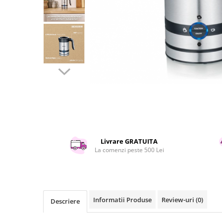
Curatenie si intretinere
Decoratiuni
Gradinarit
Hobby-uri creative
Iluminat & Electrice
Jaluzele
Kit-uri automatizari porti si usi
garaj
Mobila dormitor
Mobila gradina & terasa
Mobila Living & Dining
Livrare GRATUITA
Organizare si depozitare
La comenzi peste 500 Lei
Rafturi
Sanitare
Scule electrice si unelte
Silicon, spume si solutii tehnice
Informatii Produse
Review-uri
(0)
Descriere
Sisteme Incalzire
Textile si covoare