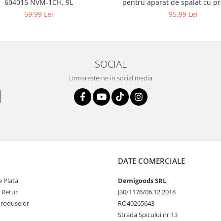
604015 NVM-1CH, 9L
pentru aparat de spalat cu pr
KARCHER 4.064-047.0, K2, K
69,99 Lei
95,99 Lei
SOCIAL
Urmareste-ne in social media
DATE COMERCIALE
 Plata
Demigoods SRL
e Retur
J30/1176/06.12.2018
Produselor
RO40265643
Strada Spicului nr 13