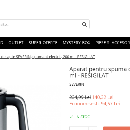
ND
OUTLET
SUPER-OFERTE
MYSTERY-BOX
PIESE SI ACCESO
de lapte SEVERIN, spumant electric, 200 ml - RESIGILAT
Aparat pentru spuma d
ml - RESIGILAT
SEVERIN
234,99 Lei
140,32 Lei
Economisesti:
94,67
Lei
IN STOC