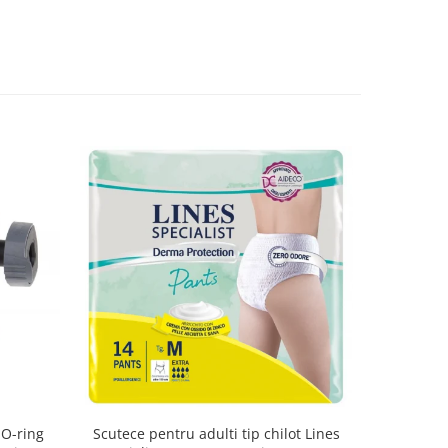
 O-ring
Scutece pentru adulti tip chilot Lines
Set 20 t