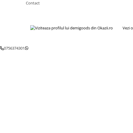
Igiena si ingrijire
Contact
Jucarii si Jocuri
Maternitate
Petshop
Vezi o
Accesorii animale de companie
Acvaristica
0756374301
Castroane si adapatori animale
Igiena animale de companie
Mobila si transport animale de
companie
Zgarzi, lese si hamuri
PC, Periferice & Software
Componente PC
Desktop PC & Monitoare
Imprimante, Scanere &
Consumabile
Periferice PC