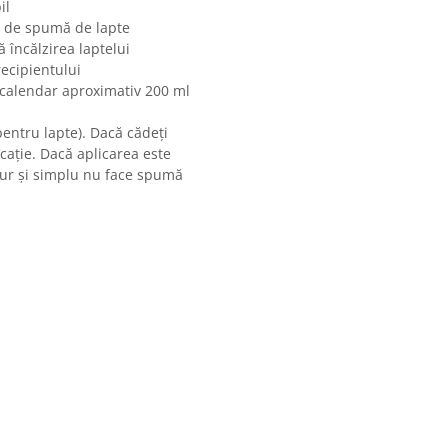
il
e de spumă de lapte
ă încălzirea laptelui
ecipientului
 calendar aproximativ 200 ml
pentru lapte). Dacă cădeți
icație. Dacă aplicarea este
pur și simplu nu face spumă