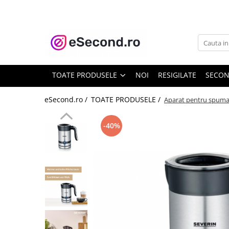
TOATE PRODUSELE
Auto Moto
Accesorii Auto
TOATE PRODUSELE
NOI
RESIGILATE
SECO
Anvelope & Jante
Covorase auto
eSecond.ro /
TOATE PRODUSELE /
Aparat pentru spuma 
Echipamente pentru Atelier
Electronice Auto
-40%
Intretinere & Cosmetica auto
Moto
Reparatii si echipamente auto
Trotinete electrice
Casa, Gradina & Bricolaj
Accesorii usi
Bucatarie & Servire