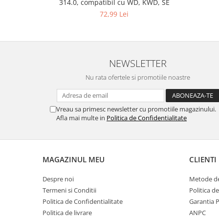
314.0, compatibil cu WD, KWD, SE
Gaming, Carti & Birotica
72,99 Lei
Birotica & Papetarie
Console, Jocuri & Accesorii
Ingrijire personala & Cosmetice
NEWSLETTER
Accesorii aparate de ras electrice
Accesorii aparate hair styling
Nu rata ofertele si promotiile noastre
Aparate & Accesorii ingrijire
personala
Vreau sa primesc newsletter cu promotiile magazinului.
Aparate cosmetice
Afla mai multe in
Politica de Confidentialitate
Articole Sanatate si Wellness
Consumabile sanitare
Cosmetice si produse ingrijire
personala
MAGAZINUL MEU
CLIENTI
Igiena dentara
Despre noi
Metode de
Jucarii, Copii & Bebe
Termeni si Conditii
Politica d
Camera copilului
Politica de Confidentialitate
Garantia 
Hrana bebelusi
Politica de livrare
ANPC