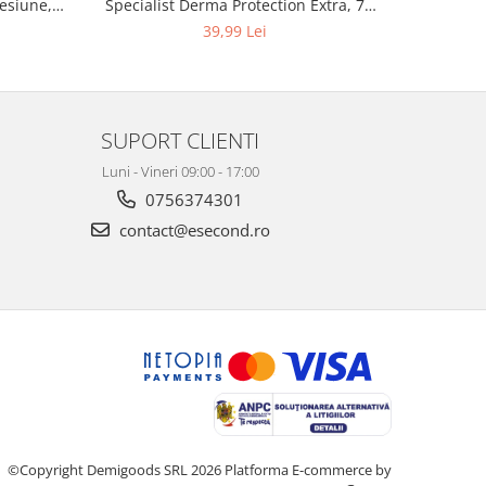
esiune,
Specialist Derma Protection Extra, 7
XS300010
3, K4
picaturi, marimea M, 14 bucati
39,99 Lei
SUPORT CLIENTI
Luni - Vineri 09:00 - 17:00
0756374301
contact@esecond.ro
©Copyright Demigoods SRL 2026
Platforma E-commerce by