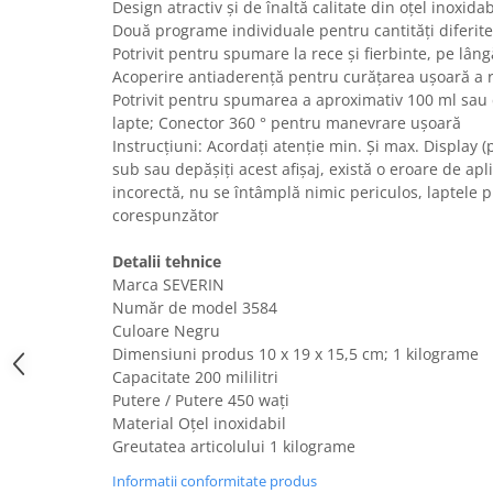
Design atractiv și de înaltă calitate din oțel inoxidab
Uscatoare rufe
Două programe individuale pentru cantități diferit
Utilaje si materiale de constructii
Potrivit pentru spumare la rece și fierbinte, pe lâng
Acoperire antiaderență pentru curățarea ușoară a r
Laptop, Tablete & Telefoane
Potrivit pentru spumarea a aproximativ 100 ml sau
Accesorii tablete
lapte; Conector 360 ° pentru manevrare ușoară
Laptopuri si Accesorii
Instrucțiuni: Acordați atenție min. Și max. Display (
sub sau depășiți acest afișaj, există o eroare de apl
Telefoane Mobile & accesorii
incorectă, nu se întâmplă nimic periculos, laptele 
Wearable & Gadgeturi
corespunzător
Electrocasnice & Climatizare
Detalii tehnice
Accesorii si piese masini spalat
Marca SEVERIN
rufe si uscatoare
Număr de model 3584
Accesorii si piese masini spalat
Culoare Negru
vase
Dimensiuni produs ‎10 x 19 x 15,5 cm; 1 kilograme
Aparate Frigorifice
Capacitate 200 mililitri
Aparate Racire Aer
Putere / Putere 450 wați
Aragaze si cuptoare cu microunde
Material Oțel inoxidabil
Greutatea articolului 1 kilograme
Climatizare & sisteme de incalzire
Electrocasnice pentru Bucatarie
Informatii conformitate produs