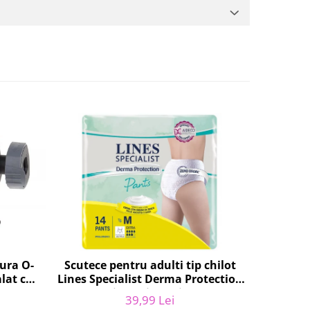
tura O-
Scutece pentru adulti tip chilot
Set a
lat cu
Lines Specialist Derma Protection
masina 
047.0,
Extra, 7 picaturi, marimea M, 14
WPRO 4
39,99 Lei
bucati