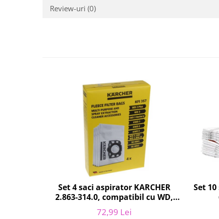
Fiare de calcat si masini de cusut
Review-uri
(0)
Ingrijire Locuinta
Purificatoare de aer
Fashion
Bijuterii
Ceasuri barbatesti
Ceasuri dama
Cutii, curele si accesorii ceasuri
Genti si accesorii barbati
Genti si accesorii femei
Imbracaminte barbati
Imbracaminte femei
Imbracaminte si Incaltaminte copii
Incaltaminte barbati
Set 10
Set 4 saci aspirator KARCHER
Incaltaminte femei
2.863-314.0, compatibil cu WD,
Ochelari de soare
KWD, SE
72,99 Lei
Ochelari de vedere