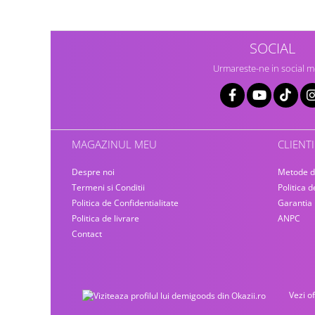
Gaming, Carti & Birotica
Birotica & Papetarie
SOCIAL
Console, Jocuri & Accesorii
Ingrijire personala & Cosmetice
Urmareste-ne in social m
Accesorii aparate de ras electrice
Accesorii aparate hair styling
Aparate & Accesorii ingrijire
personala
MAGAZINUL MEU
CLIENTI
Aparate cosmetice
Despre noi
Metode d
Articole Sanatate si Wellness
Termeni si Conditii
Politica d
Consumabile sanitare
Politica de Confidentialitate
Garantia
Cosmetice si produse ingrijire
Politica de livrare
ANPC
personala
Contact
Igiena dentara
Jucarii, Copii & Bebe
Camera copilului
Vezi o
Hrana bebelusi