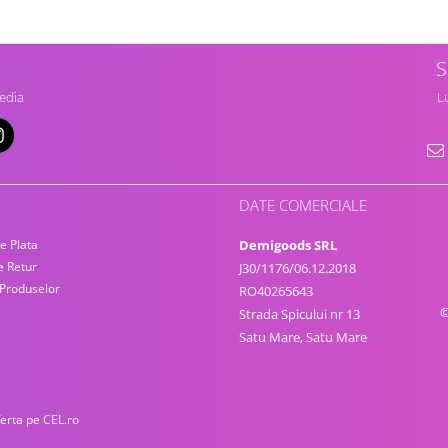
S
edia
Lu
DATE COMERCIALE
e Plata
Demigoods SRL
e Retur
J30/1176/06.12.2018
 Produselor
RO40265643
©
Strada Spicului nr 13
Satu Mare, Satu Mare
ferta pe CEL.ro