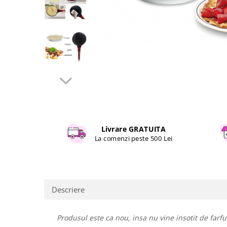
Curatenie si intretinere
Decoratiuni
Gradinarit
Hobby-uri creative
Iluminat & Electrice
Jaluzele
Kit-uri automatizari porti si usi
garaj
Mobila dormitor
Mobila gradina & terasa
Livrare GRATUITA
Mobila Living & Dining
La comenzi peste 500 Lei
Organizare si depozitare
Rafturi
Sanitare
Scule electrice si unelte
Descriere
Silicon, spume si solutii tehnice
Sisteme Incalzire
Produsul este ca nou, insa nu vine insotit de farfu
Textile si covoare