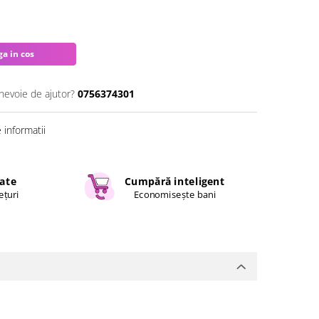
a in cos
 nevoie de ajutor?
0756374301
informatii
cate
Cumpără inteligent
ețuri
Economisește bani