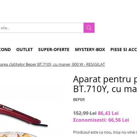
COND
OUTLET
SUPER-OFERTE
MYSTERY-BOX
PIESE SI AC
rea clatitelor Beper BT.710Y, cu maner, 800 W - RESIGILAT
Aparat pentru p
BT.710Y, cu ma
BEPER
152,99 Lei
86,43 Lei
Economisesti:
66,56
Lei
Produsul este ca nou, insa nu vine i