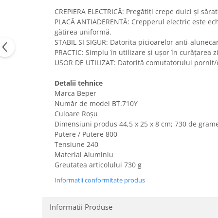
Uscatoare rufe
CREPIERA ELECTRICĂ: Pregătiți crepe dulci și sărate
PLACĂ ANTIADERENTĂ: Crepperul electric este echip
Utilaje si materiale de constructii
gătirea uniformă.
Laptop, Tablete & Telefoane
STABIL SI SIGUR: Datorita picioarelor anti-alunecar
Accesorii tablete
PRACTIC: Simplu în utilizare și ușor în curățarea z
UȘOR DE UTILIZAT: Datorită comutatorului pornit/o
Laptopuri si Accesorii
Telefoane Mobile & accesorii
Detalii tehnice
Wearable & Gadgeturi
Marca Beper
Electrocasnice & Climatizare
Număr de model BT.710Y
Culoare Roșu
Accesorii si piese masini spalat
Dimensiuni produs ‎44,5 x 25 x 8 cm; 730 de gram
rufe si uscatoare
Putere / Putere 800
Accesorii si piese masini spalat
Tensiune 240
vase
Material Aluminiu
Aparate Frigorifice
Greutatea articolului 730 g
Aparate Racire Aer
Informatii conformitate produs
Aragaze si cuptoare cu microunde
Climatizare & sisteme de incalzire
Informatii Produse
Electrocasnice pentru Bucatarie