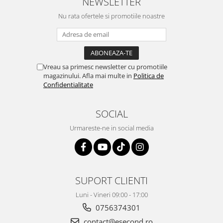
NEWSLETTER
Retelistica & Supraveghere
Servere, Componente & UPS
Nu rata ofertele si promotiile noastre
Telecomenzi garaj
Sport & Activitati in aer liber
Accesorii antrenament
Vreau sa primesc newsletter cu promotiile
Accesorii Fitness
magazinului. Afla mai multe in
Politica de
Accesorii sportive
Confidentialitate
Articole Voiaj
Camping
SOCIAL
Ciclism
Urmareste-ne in social media
Sporturi acvatice
Sporturi de interior
TV, Audio & Foto
Aparate Foto & Accesorii
SUPORT CLIENTI
Audio HI-FI & Profesionale
Luni - Vineri 09:00 - 17:00
Camere video si sport
0756374301
Drone si Accesorii
contact@esecond.ro