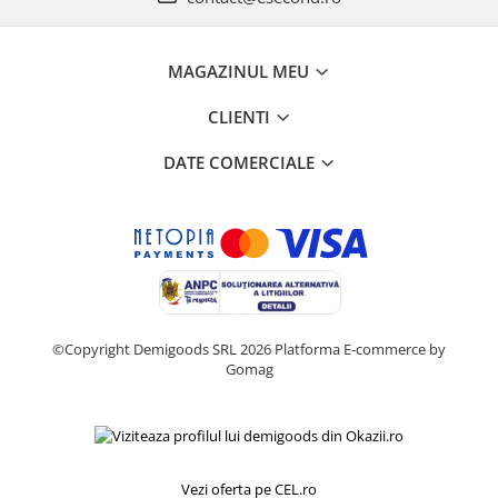
Home Cinema & Audio
Playere, Boxe & Casti
Telescoape & Optica
MAGAZINUL MEU
Televizoare & accesorii
CLIENTI
Bacanie
Ambalaje cadouri
DATE COMERCIALE
Cadouri
Curatenie si intretinere
©Copyright Demigoods SRL 2026
Platforma E-commerce by
Gomag
Vezi oferta pe CEL.ro