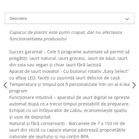
Fiare de calcat si masini de cusut
Ingrijire Locuinta
Descriere
Purificatoare de aer
Fashion
Capacul de plastic este putin crapat, dar nu afecteaza
Bijuterii
functionalitatea produsului
Ceasuri barbatesti
Succes garantat – Cele 5 programe automate vă permit să
Ceasuri dama
pregătiți: iaurt natural, iaurt grecesc, iaurt de băut, iaurt
Cutii, curele si accesorii ceasuri
din soia sau vegan și chiar iaurt fără lactoză
Genti si accesorii barbati
Aparat de iaurt inovator - Cu butonul rotativ „Easy Select”
cu afișaj LED, faceți cu ușurință iaurt delicios de casă.
Genti si accesorii femei
Temperatura și timpul pot fi personalizate într-un al 6-lea
Imbracaminte barbati
program
Imbracaminte femei
Funcționare intuitivă – aparatul de iaurt digital se oprește
Imbracaminte si Incaltaminte copii
automat după ce a trecut timpul prestabilit de preparare.
Echipat cu un înfășurator de cablu, economisește spațiu
Incaltaminte barbati
și ușor de depozitat
Incaltaminte femei
Natural și fără conservanți - Borcanele de 7 x 150 ml de
Ochelari de soare
iaurt din sticlă cu capace etanșe păstrează proprietățile
Ochelari de vedere
naturale ale iaurtului și nu conțin BPA