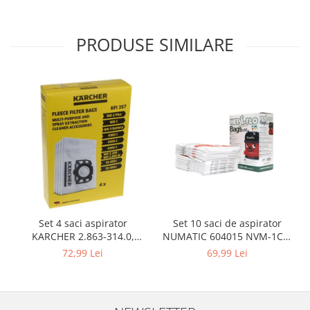
Igiena si ingrijire
Jucarii si Jocuri
PRODUSE SIMILARE
Maternitate
Petshop
Accesorii animale de companie
Acvaristica
Castroane si adapatori animale
Igiena animale de companie
Mobila si transport animale de
companie
Zgarzi, lese si hamuri
PC, Periferice & Software
Set 10 saci de aspirator
Set 4 saci aspirator
Componente PC
NUMATIC 604015 NVM-1CH,
KARCHER 2.863-314.0,
Desktop PC & Monitoare
9L
compatibil cu WD, KWD, SE
69,99 Lei
72,99 Lei
Imprimante, Scanere &
Consumabile
Periferice PC