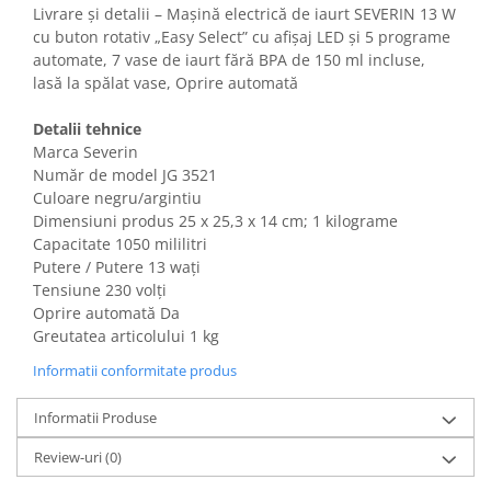
Gaming, Carti & Birotica
Livrare și detalii – Mașină electrică de iaurt SEVERIN 13 W
cu buton rotativ „Easy Select” cu afișaj LED și 5 programe
Birotica & Papetarie
automate, 7 vase de iaurt fără BPA de 150 ml incluse,
Console, Jocuri & Accesorii
lasă la spălat vase, Oprire automată
Ingrijire personala & Cosmetice
Detalii tehnice
Accesorii aparate de ras electrice
Marca Severin
Accesorii aparate hair styling
Număr de model JG 3521
Aparate & Accesorii ingrijire
Culoare negru/argintiu
personala
Dimensiuni produs ‎25 x 25,3 x 14 cm; 1 kilograme
Capacitate 1050 mililitri
Aparate cosmetice
Putere / Putere 13 wați
Articole Sanatate si Wellness
Tensiune 230 volți
Consumabile sanitare
Oprire automată Da
Cosmetice si produse ingrijire
Greutatea articolului 1 kg
personala
Informatii conformitate produs
Igiena dentara
Jucarii, Copii & Bebe
Informatii Produse
Camera copilului
Review-uri
(0)
Hrana bebelusi