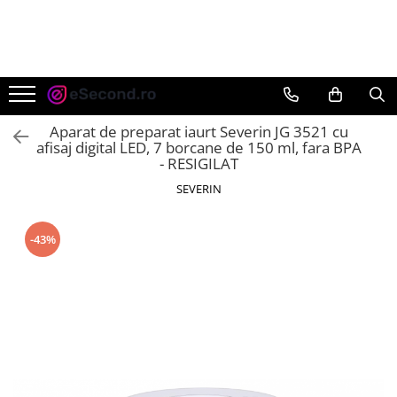
TOATE PRODUSELE
Auto Moto
Accesorii Auto
Aparat de preparat iaurt Severin JG 3521 cu
Anvelope & Jante
afisaj digital LED, 7 borcane de 150 ml, fara BPA
- RESIGILAT
Covorase auto
SEVERIN
Echipamente pentru Atelier
Electronice Auto
Intretinere & Cosmetica auto
-43%
Moto
Reparatii si echipamente auto
Trotinete electrice
Casa, Gradina & Bricolaj
Accesorii usi
Bucatarie & Servire