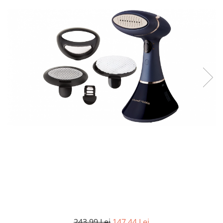
Curatenie si intretinere
Decoratiuni
Gradinarit
Hobby-uri creative
Iluminat & Electrice
Jaluzele
Kit-uri automatizari porti si usi
garaj
Mobila dormitor
Mobila gradina & terasa
Mobila Living & Dining
Organizare si depozitare
Rafturi
Sanitare
Scule electrice si unelte
Silicon, spume si solutii tehnice
Sisteme Incalzire
Textile si covoare
243,99 Lei
147,44 Lei