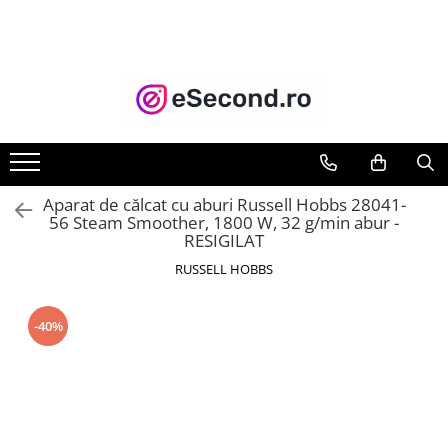
TOATE PRODUSELE
Auto Moto
Accesorii Auto
Anvelope & Jante
Covorase auto
Aparat de călcat cu aburi Russell Hobbs 28041-
Echipamente pentru Atelier
56 Steam Smoother, 1800 W, 32 g/min abur -
RESIGILAT
Electronice Auto
Intretinere & Cosmetica auto
RUSSELL HOBBS
Moto
Reparatii si echipamente auto
-40%
Trotinete electrice
Casa, Gradina & Bricolaj
Accesorii usi
Bucatarie & Servire