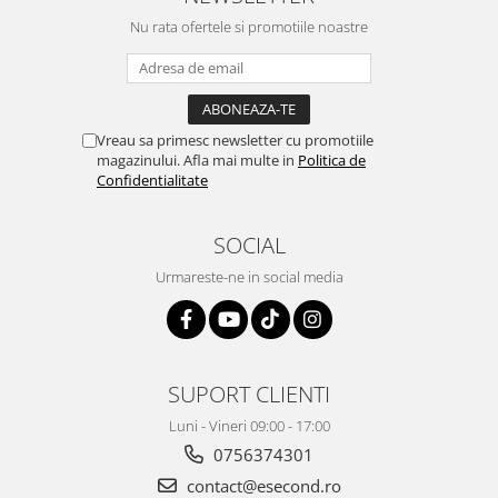
Retelistica & Supraveghere
Nu rata ofertele si promotiile noastre
Servere, Componente & UPS
Telecomenzi garaj
Sport & Activitati in aer liber
Accesorii antrenament
Vreau sa primesc newsletter cu promotiile
Accesorii Fitness
magazinului. Afla mai multe in
Politica de
Accesorii sportive
Confidentialitate
Articole Voiaj
Camping
SOCIAL
Ciclism
Urmareste-ne in social media
Sporturi acvatice
Sporturi de interior
TV, Audio & Foto
Aparate Foto & Accesorii
SUPORT CLIENTI
Audio HI-FI & Profesionale
Luni - Vineri 09:00 - 17:00
Camere video si sport
0756374301
Drone si Accesorii
contact@esecond.ro