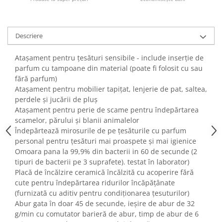
Fiare de calcat si masini de cusut
Ingrijire Locuinta
Purificatoare de aer
Descriere
Fashion
Atașament pentru țesături sensibile - include inserție de
Bijuterii
parfum cu tampoane din material (poate fi folosit cu sau
Ceasuri barbatesti
fără parfum)
Ceasuri dama
Atașament pentru mobilier tapițat, lenjerie de pat, saltea,
Cutii, curele si accesorii ceasuri
perdele și jucării de pluș
Atașament pentru perie de scame pentru îndepărtarea
Genti si accesorii barbati
scamelor, părului și blanii animalelor
Genti si accesorii femei
Îndepărtează mirosurile de pe țesăturile cu parfum
Imbracaminte barbati
personal pentru țesături mai proaspete și mai igienice
Imbracaminte femei
Omoara pana la 99,9% din bacterii in 60 de secunde (2
tipuri de bacterii pe 3 suprafete). testat în laborator)
Imbracaminte si Incaltaminte copii
Placă de încălzire ceramică încălzită cu acoperire fără
Incaltaminte barbati
cute pentru îndepărtarea ridurilor încăpățânate
Incaltaminte femei
(furnizată cu aditiv pentru condiționarea țesuturilor)
Ochelari de soare
Abur gata în doar 45 de secunde, ieșire de abur de 32
g/min cu comutator barieră de abur, timp de abur de 6
Ochelari de vedere