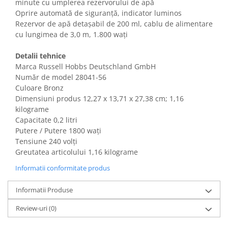
minute cu umplerea rezervorului de apă
Gaming, Carti & Birotica
Oprire automată de siguranță, indicator luminos
Birotica & Papetarie
Rezervor de apă detașabil de 200 ml, cablu de alimentare
cu lungimea de 3,0 m, 1.800 wați
Console, Jocuri & Accesorii
Ingrijire personala & Cosmetice
Detalii tehnice
Accesorii aparate de ras electrice
Marca Russell Hobbs Deutschland GmbH
Număr de model 28041-56
Accesorii aparate hair styling
Culoare Bronz
Aparate & Accesorii ingrijire
Dimensiuni produs ‎12,27 x 13,71 x 27,38 cm; 1,16
personala
kilograme
Aparate cosmetice
Capacitate 0,2 litri
Articole Sanatate si Wellness
Putere / Putere 1800 wați
Consumabile sanitare
Tensiune 240 volți
Greutatea articolului ‎1,16 kilograme
Cosmetice si produse ingrijire
personala
Informatii conformitate produs
Igiena dentara
Informatii Produse
Jucarii, Copii & Bebe
Camera copilului
Review-uri
(0)
Hrana bebelusi