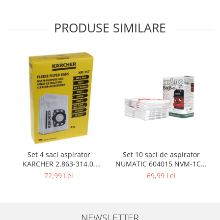
Igiena si ingrijire
Jucarii si Jocuri
PRODUSE SIMILARE
Maternitate
Petshop
Accesorii animale de companie
Acvaristica
Castroane si adapatori animale
Igiena animale de companie
Mobila si transport animale de
companie
Zgarzi, lese si hamuri
PC, Periferice & Software
Set 10 saci de aspirator
Set 4 saci aspirator
Componente PC
NUMATIC 604015 NVM-1CH,
KARCHER 2.863-314.0,
Desktop PC & Monitoare
9L
compatibil cu WD, KWD, SE
69,99 Lei
72,99 Lei
Imprimante, Scanere &
Consumabile
Periferice PC
NEWSLETTER