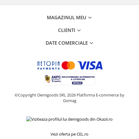
Home Cinema & Audio
Playere, Boxe & Casti
MAGAZINUL MEU
Telescoape & Optica
Televizoare & accesorii
CLIENTI
Bacanie
DATE COMERCIALE
Ambalaje cadouri
Cadouri
Curatenie si intretinere
©Copyright Demigoods SRL 2026
Platforma E-commerce by
Gomag
Vezi oferta pe CEL.ro