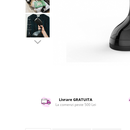
Curatenie si intretinere
Decoratiuni
Gradinarit
Hobby-uri creative
Iluminat & Electrice
Jaluzele
Kit-uri automatizari porti si usi
garaj
Mobila dormitor
Mobila gradina & terasa
Mobila Living & Dining
Organizare si depozitare
Rafturi
Sanitare
Livrare GRATUITA
La comenzi peste 500 Lei
Scule electrice si unelte
Silicon, spume si solutii tehnice
Sisteme Incalzire
Textile si covoare