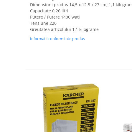
Fiare de calcat si masini de cusut
Dimensiuni produs ‎14,5 x 12,5 x 27 cm; 1,1 kilogra
Capacitate 0,26 litri
Ingrijire Locuinta
Putere / Putere 1400 wați
Purificatoare de aer
Tensiune 220
Fashion
Greutatea articolului 1,1 kilograme
Bijuterii
Informatii conformitate produs
Ceasuri barbatesti
Ceasuri dama
Cutii, curele si accesorii ceasuri
Genti si accesorii barbati
Genti si accesorii femei
Imbracaminte barbati
Imbracaminte femei
Imbracaminte si Incaltaminte copii
Incaltaminte barbati
Incaltaminte femei
Ochelari de soare
Ochelari de vedere