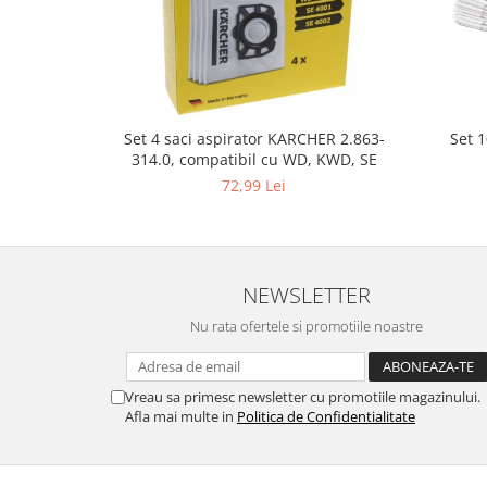
Gaming, Carti & Birotica
Birotica & Papetarie
Console, Jocuri & Accesorii
Ingrijire personala & Cosmetice
Accesorii aparate de ras electrice
Set 
Set 4 saci aspirator KARCHER 2.863-
314.0, compatibil cu WD, KWD, SE
Accesorii aparate hair styling
72,99 Lei
Aparate & Accesorii ingrijire
personala
Aparate cosmetice
Articole Sanatate si Wellness
NEWSLETTER
Consumabile sanitare
Nu rata ofertele si promotiile noastre
Cosmetice si produse ingrijire
personala
Igiena dentara
Vreau sa primesc newsletter cu promotiile magazinului.
Jucarii, Copii & Bebe
Afla mai multe in
Politica de Confidentialitate
Camera copilului
Hrana bebelusi