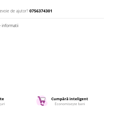
nevoie de ajutor?
0756374301
informatii
ate
Cumpără inteligent
țuri
Economisește bani