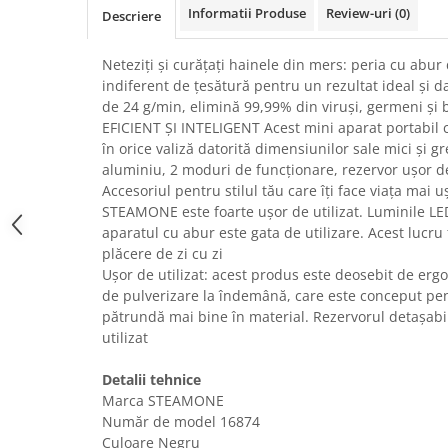
Informatii Produse
Review-uri
(0)
Descriere
Uscatoare rufe
Utilaje si materiale de constructii
Neteziți și curățați hainele din mers: peria cu abu
Laptop, Tablete & Telefoane
indiferent de țesătură pentru un rezultat ideal și d
Accesorii tablete
de 24 g/min, elimină 99,99% din viruși, germeni și b
EFICIENT ȘI INTELIGENT Acest mini aparat portabil c
Laptopuri si Accesorii
în orice valiză datorită dimensiunilor sale mici și gr
Telefoane Mobile & accesorii
aluminiu, 2 moduri de funcționare, rezervor ușor d
Wearable & Gadgeturi
Accesoriul pentru stilul tău care îți face viața mai 
Electrocasnice & Climatizare
STEAMONE este foarte ușor de utilizat. Luminile L
aparatul cu abur este gata de utilizare. Acest lucru 
Accesorii si piese masini spalat
plăcere de zi cu zi
rufe si uscatoare
Ușor de utilizat: acest produs este deosebit de erg
Accesorii si piese masini spalat
de pulverizare la îndemână, care este conceput pe
vase
pătrundă mai bine în material. Rezervorul detașabil
Aparate Frigorifice
utilizat
Aparate Racire Aer
Detalii tehnice
Aragaze si cuptoare cu microunde
Marca STEAMONE
Climatizare & sisteme de incalzire
Număr de model 16874
Electrocasnice pentru Bucatarie
Culoare Negru