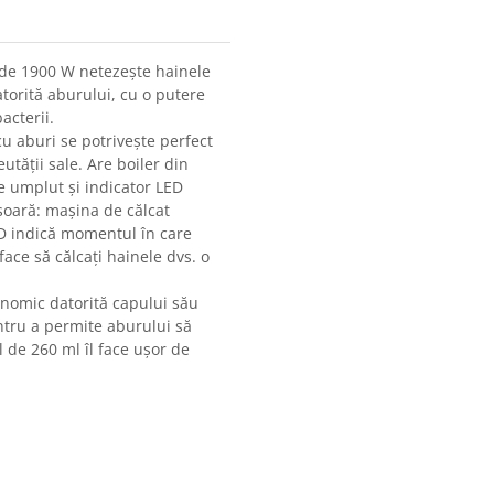
r de 1900 W netezește hainele
atorită aburului, cu o putere
acterii.
u aburi se potrivește perfect
eutății sale. Are boiler din
e umplut și indicator LED
ușoară: mașina de călcat
ED indică momentul în care
face să călcați hainele dvs. o
onomic datorită capului său
ntru a permite aburului să
 de 260 ml îl face ușor de