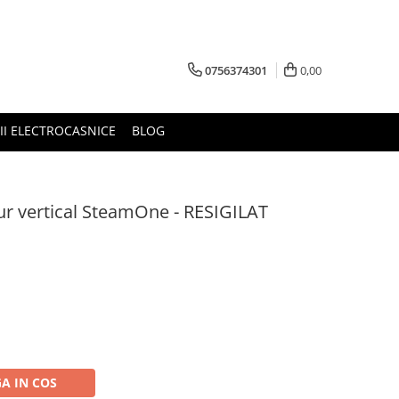
0756374301
0,00
RII ELECTROCASNICE
BLOG
ur vertical SteamOne - RESIGILAT
A IN COS