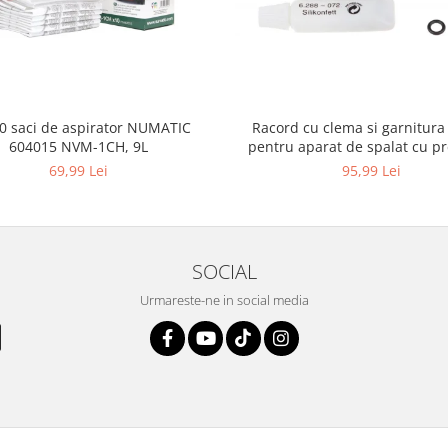
10 saci de aspirator NUMATIC
Racord cu clema si garnitura
604015 NVM-1CH, 9L
pentru aparat de spalat cu pr
KARCHER 4.064-047.0, K2, K
69,99 Lei
95,99 Lei
SOCIAL
Urmareste-ne in social media