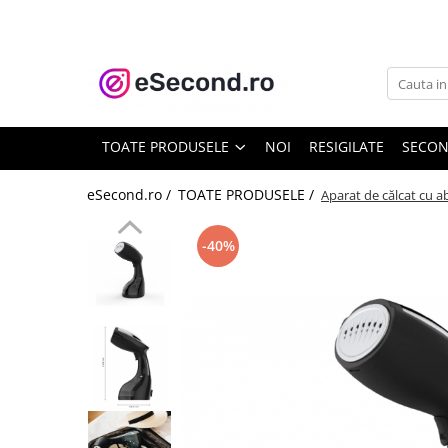
TOATE PRODUSELE
Auto Moto
Accesorii Auto
TOATE PRODUSELE
NOI
RESIGILATE
SECO
Anvelope & Jante
Covorase auto
eSecond.ro /
TOATE PRODUSELE /
Aparat de călcat cu a
Echipamente pentru Atelier
Electronice Auto
-40%
Intretinere & Cosmetica auto
Moto
Reparatii si echipamente auto
Trotinete electrice
Casa, Gradina & Bricolaj
Accesorii usi
Bucatarie & Servire