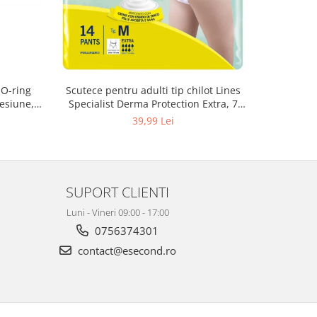
 O-ring
Scutece pentru adulti tip chilot Lines
Set 20 t
esiune,
Specialist Derma Protection Extra, 7
XS300010
3, K4
picaturi, marimea M, 14 bucati
39,99 Lei
SUPORT CLIENTI
Luni - Vineri 09:00 - 17:00
0756374301
contact@esecond.ro