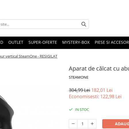
ND
OUTLET
SUPER-OFERTE
MYSTERY-BOX
PIESE SI ACCESO
bur vertical SteamOne - RESIGILAT
Aparat de călcat cu ab
STEAMONE
304,99 Lei
182,01 Lei
Economisesti:
122,98
Lei
IN STOC
ADAUG