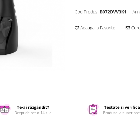
Cod Produs:
B072DVV3K1
Ai 
Adauga la Favorite
Cere 
Te-ai răzgândit?
Testate si verific
Drept de retur 14 zile
Produse la super pre