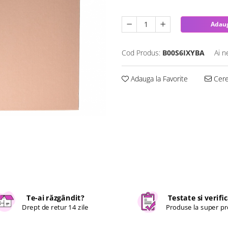
Adaug
Cod Produs:
B00S6IXYBA
Ai n
Adauga la Favorite
Cere 
Te-ai răzgândit?
Testate si verifi
Drept de retur 14 zile
Produse la super pr