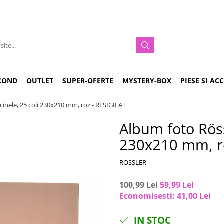
COND
OUTLET
SUPER-OFERTE
MYSTERY-BOX
PIESE SI AC
 inele, 25 coli 230x210 mm, roz - RESIGILAT
Album foto Röss
230x210 mm, ro
ROSSLER
100,99 Lei
59,99 Lei
Economisesti:
41,00
Lei
IN STOC