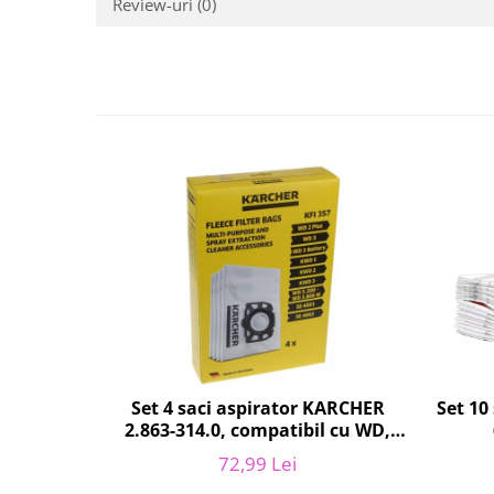
Review-uri
(0)
Fiare de calcat si masini de cusut
Ingrijire Locuinta
Purificatoare de aer
Fashion
Bijuterii
Ceasuri barbatesti
Ceasuri dama
Cutii, curele si accesorii ceasuri
Genti si accesorii barbati
Genti si accesorii femei
Imbracaminte barbati
Imbracaminte femei
Imbracaminte si Incaltaminte copii
Incaltaminte barbati
Set 10
Set 4 saci aspirator KARCHER
Incaltaminte femei
2.863-314.0, compatibil cu WD,
KWD, SE
Ochelari de soare
72,99 Lei
Ochelari de vedere