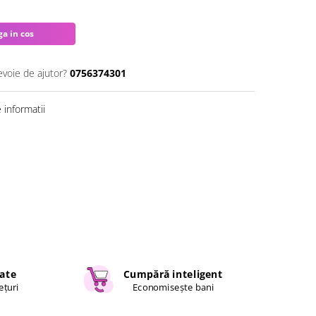
a in cos
evoie de ajutor?
0756374301
informatii
cate
Cumpără inteligent
ețuri
Economisește bani