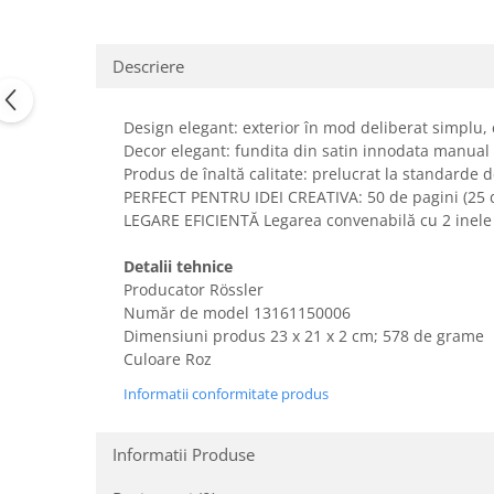
Uscatoare rufe
Utilaje si materiale de constructii
Descriere
Laptop, Tablete & Telefoane
Accesorii tablete
Design elegant: exterior în mod deliberat simplu, c
Laptopuri si Accesorii
Decor elegant: fundita din satin innodata manual
Telefoane Mobile & accesorii
Produs de înaltă calitate: prelucrat la standarde 
PERFECT PENTRU IDEI CREATIVA: 50 de pagini (25 de c
Wearable & Gadgeturi
LEGARE EFICIENTĂ Legarea convenabilă cu 2 inele 
Electrocasnice & Climatizare
Accesorii si piese masini spalat
Detalii tehnice
rufe si uscatoare
Producator Rössler
Număr de model ‎13161150006
Accesorii si piese masini spalat
Dimensiuni produs ‎23 x 21 x 2 cm; 578 de grame
vase
Culoare Roz
Aparate Frigorifice
Informatii conformitate produs
Aparate Racire Aer
Aragaze si cuptoare cu microunde
Climatizare & sisteme de incalzire
Informatii Produse
Electrocasnice pentru Bucatarie