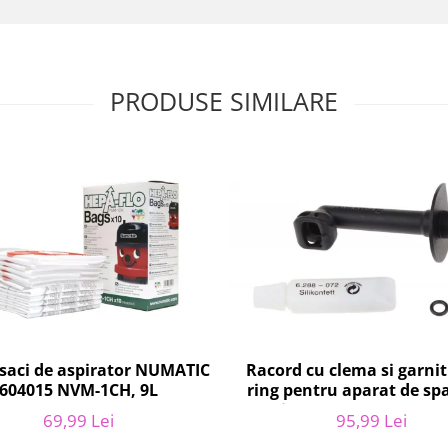
PRODUSE SIMILARE
 saci de aspirator NUMATIC
Racord cu clema si garni
604015 NVM-1CH, 9L
ring pentru aparat de spa
presiune, KARCHER 4.064-
69,99 Lei
95,99 Lei
K2, K3, K4