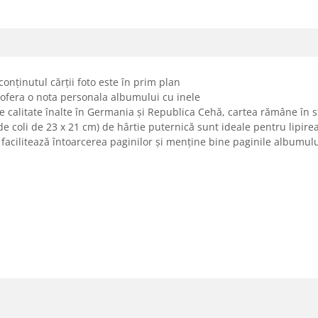
onținutul cărții foto este în prim plan
 ofera o nota personala albumului cu inele
de calitate înalte în Germania și Republica Cehă, cartea rămâne în
oli de 23 x 21 cm) de hârtie puternică sunt ideale pentru lipirea fot
facilitează întoarcerea paginilor și menține bine paginile albumu