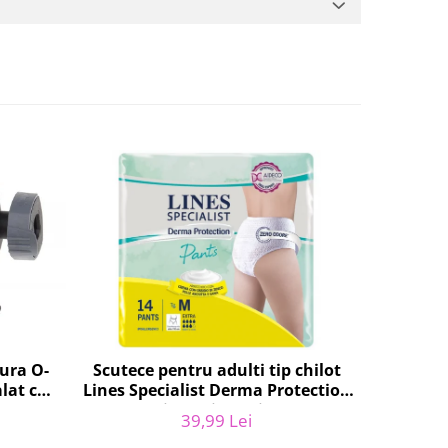
tura O-
Scutece pentru adulti tip chilot
Set 20 
lat cu
Lines Specialist Derma Protection
SEB XS30
047.0,
Extra, 7 picaturi, marimea M, 14
Kr
39,99 Lei
bucati