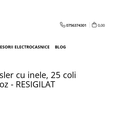
0756374301
0,00
CESORII ELECTROCASNICE
BLOG
ler cu inele, 25 coli
z - RESIGILAT