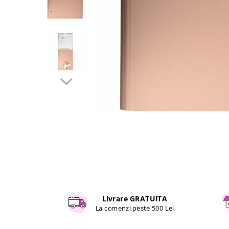
Curatenie si intretinere
Decoratiuni
Gradinarit
Hobby-uri creative
Iluminat & Electrice
Jaluzele
Kit-uri automatizari porti si usi
garaj
Mobila dormitor
Mobila gradina & terasa
Mobila Living & Dining
Organizare si depozitare
Rafturi
Sanitare
Scule electrice si unelte
Livrare GRATUITA
Silicon, spume si solutii tehnice
La comenzi peste 500 Lei
Sisteme Incalzire
Textile si covoare