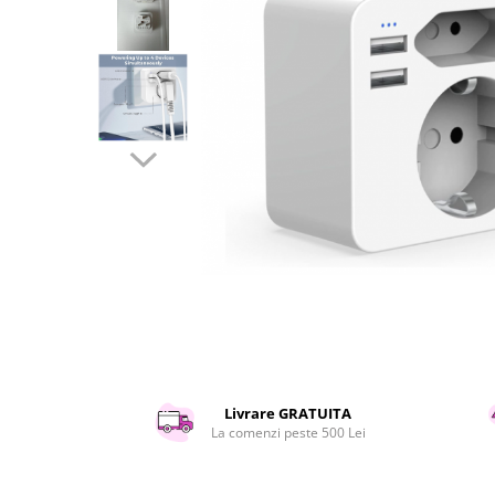
Curatenie si intretinere
Decoratiuni
Gradinarit
Hobby-uri creative
Iluminat & Electrice
Jaluzele
Kit-uri automatizari porti si usi
garaj
Mobila dormitor
Mobila gradina & terasa
Mobila Living & Dining
Organizare si depozitare
Rafturi
Sanitare
Scule electrice si unelte
Livrare GRATUITA
Silicon, spume si solutii tehnice
La comenzi peste 500 Lei
Sisteme Incalzire
Textile si covoare