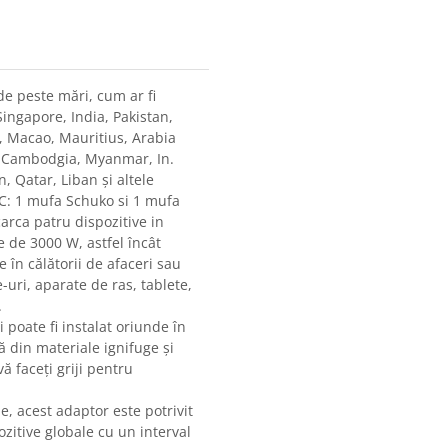
 de peste mări, cum ar fi
ingapore, India, Pakistan,
 Macao, Mauritius, Arabia
, Cambodgia, Myanmar, In.
, Qatar, Liban și altele
AC: 1 mufa Schuko si 1 mufa
carca patru dispozitive in
 de 3000 W, astfel încât
 în călătorii de afaceri sau
-uri, aparate de ras, tablete,
.
poate fi instalat oriunde în
tă din materiale ignifuge și
ă faceți griji pentru
, acest adaptor este potrivit
zitive globale cu un interval