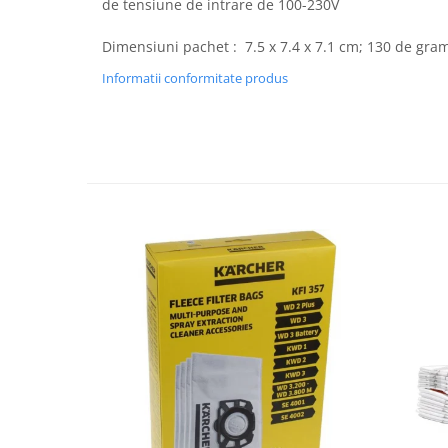
de tensiune de intrare de 100-230V
Fiare de calcat si masini de cusut
Ingrijire Locuinta
Dimensiuni pachet : ‎ 7.5 x 7.4 x 7.1 cm; 130 de gra
Purificatoare de aer
Informatii conformitate produs
Fashion
Bijuterii
Ceasuri barbatesti
Ceasuri dama
Cutii, curele si accesorii ceasuri
Genti si accesorii barbati
Genti si accesorii femei
Imbracaminte barbati
Imbracaminte femei
Imbracaminte si Incaltaminte copii
Incaltaminte barbati
Incaltaminte femei
Ochelari de soare
Ochelari de vedere