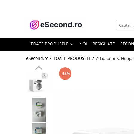
TOATE PRODUSELE
Auto Moto
Accesorii Auto
TOATE PRODUSELE
NOI
RESIGILATE
SECO
Anvelope & Jante
Covorase auto
eSecond.ro /
TOATE PRODUSELE /
Adaptor priză Hoppac
Echipamente pentru Atelier
Electronice Auto
-43%
Intretinere & Cosmetica auto
Moto
Reparatii si echipamente auto
Trotinete electrice
Casa, Gradina & Bricolaj
Accesorii usi
Bucatarie & Servire