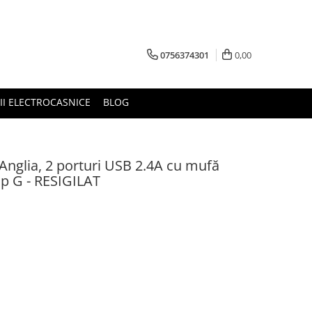
0756374301
0,00
RII ELECTROCASNICE
BLOG
Anglia, 2 porturi USB 2.4A cu mufă
ip G - RESIGILAT