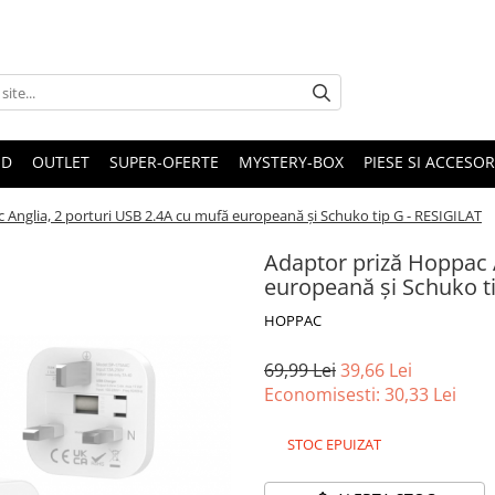
ND
OUTLET
SUPER-OFERTE
MYSTERY-BOX
PIESE SI ACCESO
 Anglia, 2 porturi USB 2.4A cu mufă europeană și Schuko tip G - RESIGILAT
Adaptor priză Hoppac 
europeană și Schuko t
HOPPAC
69,99 Lei
39,66 Lei
Economisesti:
30,33
Lei
STOC EPUIZAT