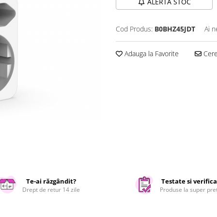
ALERTA STOC
Cod Produs:
B0BHZ45JDT
Ai n
Adauga la Favorite
Cere 
Te-ai răzgândit?
Testate si verific
Drept de retur 14 zile
Produse la super pre