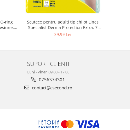
 O-ring
Scutece pentru adulti tip chilot Lines
Set antic
esiune,
Specialist Derma Protection Extra, 7
spa
3, K4
picaturi, marimea M, 14 bucati
48
39,99 Lei
SUPORT CLIENTI
Luni - Vineri 09:00 - 17:00
0756374301
contact@esecond.ro