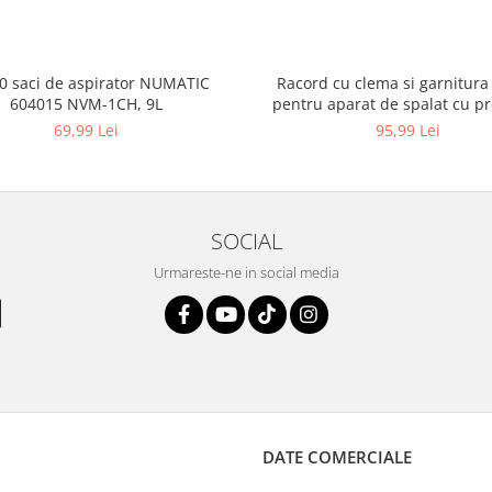
10 saci de aspirator NUMATIC
Racord cu clema si garnitura
604015 NVM-1CH, 9L
pentru aparat de spalat cu pr
KARCHER 4.064-047.0, K2, K
69,99 Lei
95,99 Lei
SOCIAL
Urmareste-ne in social media
DATE COMERCIALE