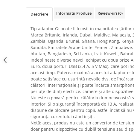
Uscatoare rufe
Informatii Produse
Review-uri
(0)
Utilaje si materiale de constructii
Descriere
Laptop, Tablete & Telefoane
Tip adaptor G: poate fi folosit în majoritatea țărilor
Accesorii tablete
Marea Britanie, Irlanda, Dubai, Maldive, Malaezia, S
Laptopuri si Accesorii
Zambia, Uganda, Brunei, Ghana, Hong Kong, Kenya,
Telefoane Mobile & accesorii
Saudită, Emiratele Arabe Unite, Yemen, Zimbabwe
bhutan, Bangladesh, Sri Lanka, Irak, Kuweit, Bahrain
Wearable & Gadgeturi
Indeplineste diverse nevoi: echipat cu doua prize 
Electrocasnice & Climatizare
Euro, doua porturi USB (2,4 A, 5 V Max), care pot in
Accesorii si piese masini spalat
acelasi timp. Puterea maximă a acestui adaptor este
rufe si uscatoare
poate satisface cu ușurință nevoile dvs. de încărcare
călătorii internaționale și poate încărca smartphone
Accesorii si piese masini spalat
vase
periuțe de dinți electrice, camere și alte dispozitive
Nu este o povară pentru călătoria dumneavoastră și 
Aparate Frigorifice
interior. Și o siguranță încorporată de 13 A, realiza
Aparate Racire Aer
dispune de blocare pentru copii, astfel încât să nu v
Aragaze si cuptoare cu microunde
siguranța curentului când ieșiți.
Climatizare & sisteme de incalzire
Notă: acest produs nu este un convertor de tensiune
doar pentru dispozitive cu dublă tensiune sau dispo
Electrocasnice pentru Bucatarie