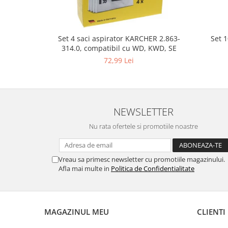
Gaming, Carti & Birotica
Birotica & Papetarie
Console, Jocuri & Accesorii
Set 
Set 4 saci aspirator KARCHER 2.863-
314.0, compatibil cu WD, KWD, SE
Ingrijire personala & Cosmetice
72,99 Lei
Accesorii aparate de ras electrice
Accesorii aparate hair styling
Aparate & Accesorii ingrijire
personala
NEWSLETTER
Aparate cosmetice
Nu rata ofertele si promotiile noastre
Articole Sanatate si Wellness
Consumabile sanitare
Cosmetice si produse ingrijire
Vreau sa primesc newsletter cu promotiile magazinului.
personala
Afla mai multe in
Politica de Confidentialitate
Igiena dentara
Jucarii, Copii & Bebe
Camera copilului
MAGAZINUL MEU
CLIENTI
Hrana bebelusi