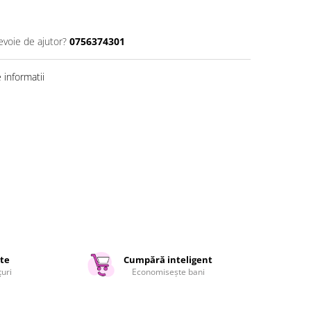
evoie de ajutor?
0756374301
informatii
ate
Cumpără inteligent
țuri
Economisește bani