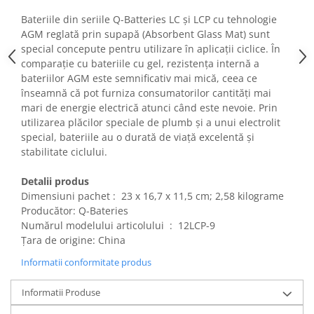
Fiare de calcat si masini de cusut
Bateriile din seriile Q-Batteries LC și LCP cu tehnologie
Ingrijire Locuinta
AGM reglată prin supapă (Absorbent Glass Mat) sunt
Purificatoare de aer
special concepute pentru utilizare în aplicații ciclice. În
comparație cu bateriile cu gel, rezistența internă a
Fashion
bateriilor AGM este semnificativ mai mică, ceea ce
Bijuterii
înseamnă că pot furniza consumatorilor cantități mai
Ceasuri barbatesti
mari de energie electrică atunci când este nevoie. Prin
Ceasuri dama
utilizarea plăcilor speciale de plumb și a unui electrolit
special, bateriile au o durată de viață excelentă și
Cutii, curele si accesorii ceasuri
stabilitate ciclului.
Genti si accesorii barbati
Genti si accesorii femei
Detalii produs
Imbracaminte barbati
Dimensiuni pachet : ‎ 23 x 16,7 x 11,5 cm; 2,58 kilograme
Producător: Q-Bateries
Imbracaminte femei
Numărul modelului articolului ‏ : ‎ 12LCP-9
Imbracaminte si Incaltaminte copii
Țara de origine: China
Incaltaminte barbati
Informatii conformitate produs
Incaltaminte femei
Ochelari de soare
Informatii Produse
Ochelari de vedere