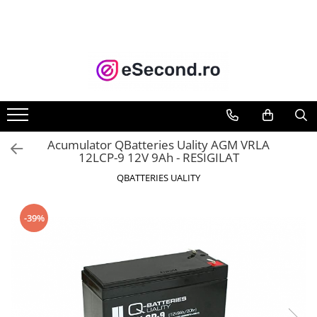
TOATE PRODUSELE
Auto Moto
Accesorii Auto
Anvelope & Jante
Covorase auto
Acumulator QBatteries Uality AGM VRLA
Echipamente pentru Atelier
12LCP-9 12V 9Ah - RESIGILAT
Electronice Auto
QBATTERIES UALITY
Intretinere & Cosmetica auto
Moto
-39%
Reparatii si echipamente auto
Trotinete electrice
Casa, Gradina & Bricolaj
Accesorii usi
Bucatarie & Servire