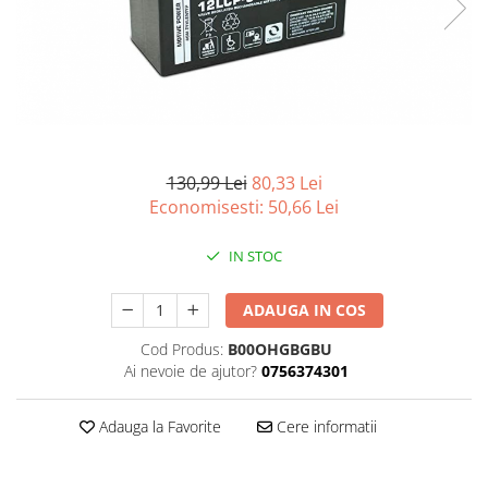
Curatenie si intretinere
Decoratiuni
Gradinarit
Hobby-uri creative
Iluminat & Electrice
Jaluzele
Kit-uri automatizari porti si usi
130,99 Lei
80,33 Lei
garaj
Economisesti:
50,66
Lei
Mobila dormitor
Mobila gradina & terasa
IN STOC
Mobila Living & Dining
ADAUGA IN COS
Organizare si depozitare
Rafturi
Cod Produs:
B00OHGBGBU
Sanitare
Ai nevoie de ajutor?
0756374301
Scule electrice si unelte
Silicon, spume si solutii tehnice
Adauga la Favorite
Cere informatii
Sisteme Incalzire
Textile si covoare