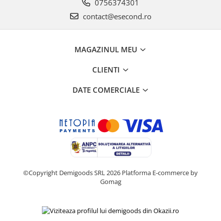
Retelistica & Supraveghere
0756374301
Servere, Componente & UPS
contact@esecond.ro
Telecomenzi garaj
Sport & Activitati in aer liber
MAGAZINUL MEU
Accesorii antrenament
Accesorii Fitness
CLIENTI
Accesorii sportive
DATE COMERCIALE
Articole Voiaj
Camping
Ciclism
Sporturi acvatice
Sporturi de interior
TV, Audio & Foto
Aparate Foto & Accesorii
©Copyright Demigoods SRL 2026
Platforma E-commerce by
Gomag
Audio HI-FI & Profesionale
Camere video si sport
Drone si Accesorii