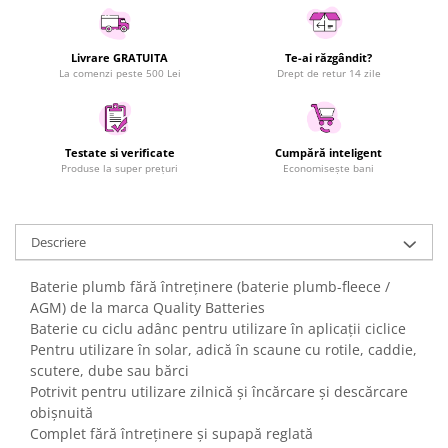
Uscatoare rufe
Utilaje si materiale de constructii
Livrare GRATUITA
Te-ai răzgândit?
Laptop, Tablete & Telefoane
La comenzi peste 500 Lei
Drept de retur 14 zile
Accesorii tablete
Laptopuri si Accesorii
Testate si verificate
Cumpără inteligent
Telefoane Mobile & accesorii
Produse la super prețuri
Economisește bani
Wearable & Gadgeturi
Electrocasnice & Climatizare
Accesorii si piese masini spalat
Descriere
rufe si uscatoare
Accesorii si piese masini spalat
Baterie plumb fără întreținere (baterie plumb-fleece /
vase
AGM) de la marca Quality Batteries
Baterie cu ciclu adânc pentru utilizare în aplicații ciclice
Aparate Frigorifice
Pentru utilizare în solar, adică în scaune cu rotile, caddie,
Aparate Racire Aer
scutere, dube sau bărci
Aragaze si cuptoare cu microunde
Potrivit pentru utilizare zilnică și încărcare și descărcare
Climatizare & sisteme de incalzire
obișnuită
Complet fără întreținere și supapă reglată
Electrocasnice pentru Bucatarie