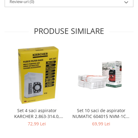
Review-uri
(0)
Gaming, Carti & Birotica
Birotica & Papetarie
Console, Jocuri & Accesorii
PRODUSE SIMILARE
Ingrijire personala & Cosmetice
Accesorii aparate de ras electrice
Accesorii aparate hair styling
Aparate & Accesorii ingrijire
personala
Aparate cosmetice
Articole Sanatate si Wellness
Consumabile sanitare
Cosmetice si produse ingrijire
personala
Igiena dentara
Set 10 saci de aspirator
Set 4 saci aspirator
Jucarii, Copii & Bebe
NUMATIC 604015 NVM-1CH,
KARCHER 2.863-314.0,
9L
compatibil cu WD, KWD, SE
69,99 Lei
72,99 Lei
Camera copilului
Hrana bebelusi