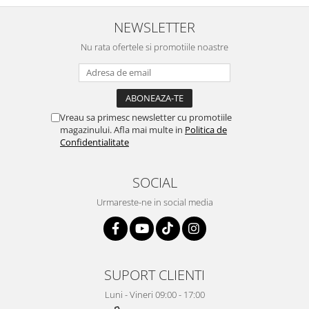
Igiena si ingrijire
NEWSLETTER
Jucarii si Jocuri
Maternitate
Nu rata ofertele si promotiile noastre
Petshop
Accesorii animale de companie
Acvaristica
Vreau sa primesc newsletter cu promotiile
Castroane si adapatori animale
magazinului. Afla mai multe in
Politica de
Igiena animale de companie
Confidentialitate
Mobila si transport animale de
companie
SOCIAL
Zgarzi, lese si hamuri
Urmareste-ne in social media
PC, Periferice & Software
Componente PC
Desktop PC & Monitoare
Imprimante, Scanere &
SUPORT CLIENTI
Consumabile
Periferice PC
Luni - Vineri 09:00 - 17:00