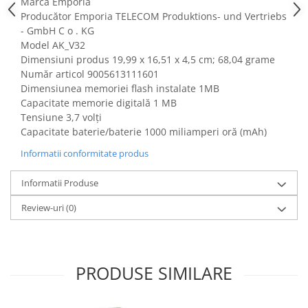
Marca Emporia
Fiare de calcat si masini de cusut
Producător ‎Emporia TELECOM Produktions- und Vertriebs
Ingrijire Locuinta
- GmbH C o . KG
Purificatoare de aer
Model AK_V32
Dimensiuni produs ‎19,99 x 16,51 x 4,5 cm; 68,04 grame
Fashion
Număr articol ‎9005613111601
Bijuterii
Dimensiunea memoriei flash instalate ‎1MB
Ceasuri barbatesti
Capacitate memorie digitală 1 MB
Tensiune 3,7 volți
Ceasuri dama
Capacitate baterie/baterie 1000 miliamperi oră (mAh)
Cutii, curele si accesorii ceasuri
Informatii conformitate produs
Genti si accesorii barbati
Genti si accesorii femei
Informatii Produse
Imbracaminte barbati
Review-uri
(0)
Imbracaminte femei
Imbracaminte si Incaltaminte copii
Incaltaminte barbati
Incaltaminte femei
PRODUSE SIMILARE
Ochelari de soare
Ochelari de vedere