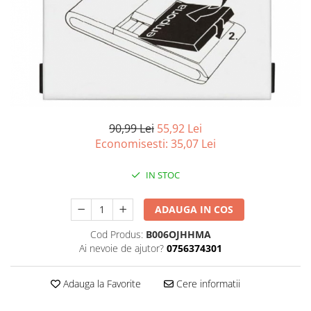
Curatenie si intretinere
Decoratiuni
Gradinarit
Hobby-uri creative
Iluminat & Electrice
Jaluzele
Kit-uri automatizari porti si usi
garaj
90,99 Lei
55,92 Lei
Economisesti:
35,07
Lei
Mobila dormitor
Mobila gradina & terasa
IN STOC
Mobila Living & Dining
Organizare si depozitare
ADAUGA IN COS
Rafturi
Cod Produs:
B006OJHHMA
Sanitare
Ai nevoie de ajutor?
0756374301
Scule electrice si unelte
Silicon, spume si solutii tehnice
Adauga la Favorite
Cere informatii
Sisteme Incalzire
Textile si covoare