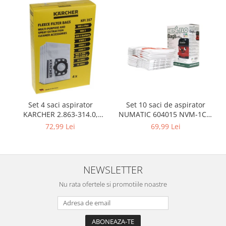
Gaming, Carti & Birotica
Birotica & Papetarie
Console, Jocuri & Accesorii
Ingrijire personala & Cosmetice
Accesorii aparate de ras electrice
Accesorii aparate hair styling
Aparate & Accesorii ingrijire
personala
Set 10 saci de aspirator
Set 4 saci aspirator
Aparate cosmetice
NUMATIC 604015 NVM-1CH,
KARCHER 2.863-314.0,
9L
compatibil cu WD, KWD, SE
Articole Sanatate si Wellness
69,99 Lei
72,99 Lei
Consumabile sanitare
Cosmetice si produse ingrijire
personala
NEWSLETTER
Igiena dentara
Nu rata ofertele si promotiile noastre
Jucarii, Copii & Bebe
Camera copilului
Hrana bebelusi