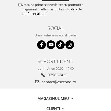
Igiena si ingrijire
Vreau sa primesc newsletter cu promotiile
Jucarii si Jocuri
magazinului. Afla mai multe in
Politica de
Confidentialitate
Maternitate
Petshop
SOCIAL
Accesorii animale de companie
Urmareste-ne in social media
Acvaristica
Castroane si adapatori animale
Igiena animale de companie
Mobila si transport animale de
companie
SUPORT CLIENTI
Zgarzi, lese si hamuri
Luni - Vineri 09:00 - 17:00
PC, Periferice & Software
0756374301
Componente PC
contact@esecond.ro
Desktop PC & Monitoare
Imprimante, Scanere &
MAGAZINUL MEU
Consumabile
Periferice PC
CLIENTI