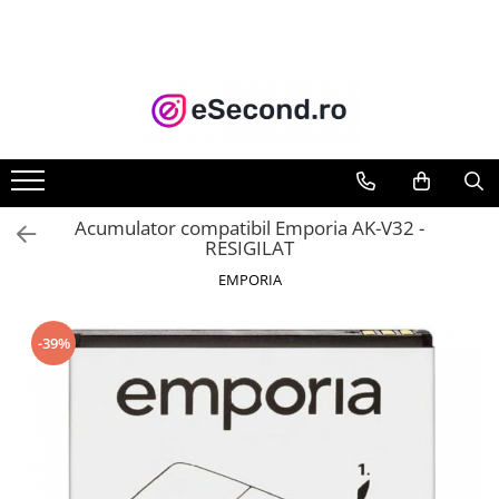
TOATE PRODUSELE
Auto Moto
Accesorii Auto
Anvelope & Jante
Covorase auto
Acumulator compatibil Emporia AK-V32 -
Echipamente pentru Atelier
RESIGILAT
Electronice Auto
EMPORIA
Intretinere & Cosmetica auto
Moto
-39%
Reparatii si echipamente auto
Trotinete electrice
Casa, Gradina & Bricolaj
Accesorii usi
Bucatarie & Servire