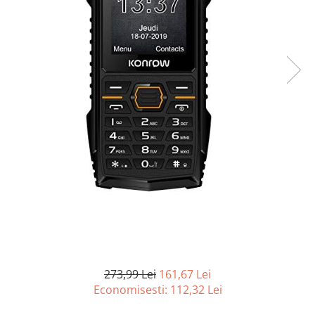
Curatenie si intretinere
Decoratiuni
Gradinarit
Hobby-uri creative
Iluminat & Electrice
Jaluzele
Kit-uri automatizari porti si usi
garaj
Mobila dormitor
Mobila gradina & terasa
Mobila Living & Dining
Organizare si depozitare
Rafturi
Sanitare
Scule electrice si unelte
273,99 Lei
161,67 Lei
Silicon, spume si solutii tehnice
Economisesti:
112,32
Lei
Sisteme Incalzire
Textile si covoare