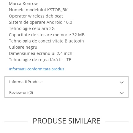
Marca Konrow
Gaming, Carti & Birotica
Numele modelului KSTOB_BK
Birotica & Papetarie
Operator wireless deblocat
Console, Jocuri & Accesorii
Sistem de operare Android 10.0
Ingrijire personala & Cosmetice
Tehnologie celulară 2G
Capacitate de stocare memorie 32 MB
Accesorii aparate de ras electrice
Tehnologia de conectivitate Bluetooth
Accesorii aparate hair styling
Culoare negru
Aparate & Accesorii ingrijire
Dimensiunea ecranului 2,4 inchi
personala
Tehnologie de rețea fără fir LTE
Aparate cosmetice
Informatii conformitate produs
Articole Sanatate si Wellness
Informatii Produse
Consumabile sanitare
Cosmetice si produse ingrijire
Review-uri
(0)
personala
Igiena dentara
Jucarii, Copii & Bebe
PRODUSE SIMILARE
Camera copilului
Hrana bebelusi