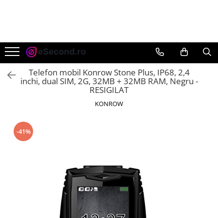
TOATE PRODUSELE
Auto Moto
Accesorii Auto
Telefon mobil Konrow Stone Plus, IP68, 2,4
Anvelope & Jante
inchi, dual SIM, 2G, 32MB + 32MB RAM, Negru -
RESIGILAT
Covorase auto
KONROW
Echipamente pentru Atelier
Electronice Auto
Intretinere & Cosmetica auto
-41%
Moto
Reparatii si echipamente auto
Trotinete electrice
Casa, Gradina & Bricolaj
Accesorii usi
Bucatarie & Servire