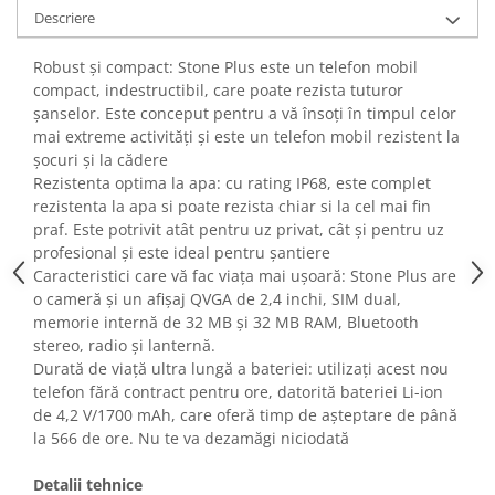
Fiare de calcat si masini de cusut
Descriere
Ingrijire Locuinta
Robust și compact: Stone Plus este un telefon mobil
Purificatoare de aer
compact, indestructibil, care poate rezista tuturor
Fashion
șanselor. Este conceput pentru a vă însoți în timpul celor
Bijuterii
mai extreme activități și este un telefon mobil rezistent la
șocuri și la cădere
Ceasuri barbatesti
Rezistenta optima la apa: cu rating IP68, este complet
Ceasuri dama
rezistenta la apa si poate rezista chiar si la cel mai fin
Cutii, curele si accesorii ceasuri
praf. Este potrivit atât pentru uz privat, cât și pentru uz
Genti si accesorii barbati
profesional și este ideal pentru șantiere
Caracteristici care vă fac viața mai ușoară: Stone Plus are
Genti si accesorii femei
o cameră și un afișaj QVGA de 2,4 inchi, SIM dual,
Imbracaminte barbati
memorie internă de 32 MB și 32 MB RAM, Bluetooth
Imbracaminte femei
stereo, radio și lanternă.
Imbracaminte si Incaltaminte copii
Durată de viață ultra lungă a bateriei: utilizați acest nou
telefon fără contract pentru ore, datorită bateriei Li-ion
Incaltaminte barbati
de 4,2 V/1700 mAh, care oferă timp de așteptare de până
Incaltaminte femei
la 566 de ore. Nu te va dezamăgi niciodată
Ochelari de soare
Ochelari de vedere
Detalii tehnice