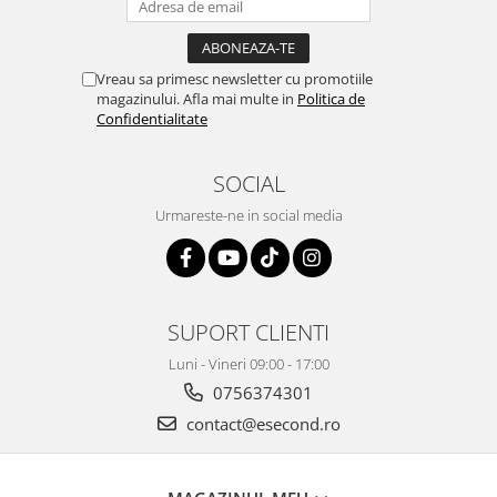
Retelistica & Supraveghere
Servere, Componente & UPS
Telecomenzi garaj
Vreau sa primesc newsletter cu promotiile
Sport & Activitati in aer liber
magazinului. Afla mai multe in
Politica de
Confidentialitate
Accesorii antrenament
Accesorii Fitness
SOCIAL
Accesorii sportive
Articole Voiaj
Urmareste-ne in social media
Camping
Ciclism
Sporturi acvatice
Sporturi de interior
SUPORT CLIENTI
TV, Audio & Foto
Luni - Vineri 09:00 - 17:00
Aparate Foto & Accesorii
0756374301
Audio HI-FI & Profesionale
contact@esecond.ro
Camere video si sport
Drone si Accesorii