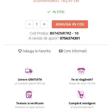
Economisesti:
163,97
Lei
Uscatoare rufe
Utilaje si materiale de constructii
IN STOC
Laptop, Tablete & Telefoane
ADAUGA IN COS
Accesorii tablete
Laptopuri si Accesorii
Cod Produs:
B074ZNR7RZ - 10
Ai nevoie de ajutor?
0756374301
Telefoane Mobile & accesorii
Wearable & Gadgeturi
Adauga la Favorite
Cere informatii
Electrocasnice & Climatizare
Accesorii si piese masini spalat
rufe si uscatoare
Accesorii si piese masini spalat
vase
Livrare GRATUITA
Te-ai răzgândit?
Aparate Frigorifice
La comenzi peste 500 Lei
Drept de retur 14 zile
Aparate Racire Aer
Aragaze si cuptoare cu microunde
Climatizare & sisteme de incalzire
Testate si verificate
Cumpără inteligent
Produse la super prețuri
Economisește bani
Electrocasnice pentru Bucatarie