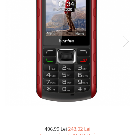
Curatenie si intretinere
Decoratiuni
Gradinarit
Hobby-uri creative
Iluminat & Electrice
Jaluzele
Kit-uri automatizari porti si usi
garaj
Mobila dormitor
Mobila gradina & terasa
Mobila Living & Dining
Organizare si depozitare
Rafturi
Sanitare
Scule electrice si unelte
Silicon, spume si solutii tehnice
Sisteme Incalzire
406,99 Lei
243,02 Lei
Textile si covoare