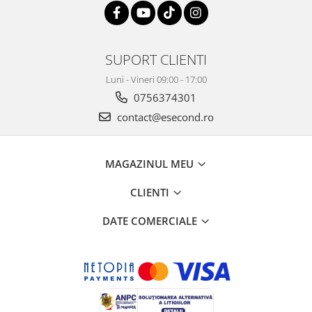
Retelistica & Supraveghere
Servere, Componente & UPS
Telecomenzi garaj
Sport & Activitati in aer liber
SUPORT CLIENTI
Accesorii antrenament
Luni - Vineri 09:00 - 17:00
Accesorii Fitness
0756374301
Accesorii sportive
contact@esecond.ro
Articole Voiaj
Camping
MAGAZINUL MEU
Ciclism
Sporturi acvatice
CLIENTI
Sporturi de interior
DATE COMERCIALE
TV, Audio & Foto
Aparate Foto & Accesorii
Audio HI-FI & Profesionale
Camere video si sport
Drone si Accesorii