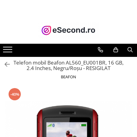
TOATE PRODUSELE
Auto Moto
Accesorii Auto
Anvelope & Jante
Covorase auto
Telefon mobil Beafon AL560_EU001BR, 16 GB,
Echipamente pentru Atelier
2.4 Inches, Negru/Roșu - RESIGILAT
Electronice Auto
BEAFON
Intretinere & Cosmetica auto
Moto
-40%
Reparatii si echipamente auto
Trotinete electrice
Casa, Gradina & Bricolaj
Accesorii usi
Bucatarie & Servire