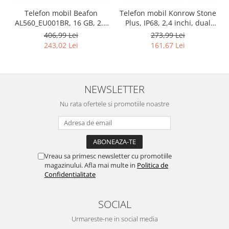
Igiena si ingrijire
Telefon mobil Beafon
Telefon mobil Konrow Stone
Jucarii si Jocuri
AL560_EU001BR, 16 GB, 2.4
Plus, IP68, 2,4 inchi, dual
Maternitate
Inches, Negru/Roșu -
SIM, 2G, 32MB + 32MB
406,99 Lei
273,99 Lei
RESIGILAT
RAM, Negru - RESIGILAT
Petshop
243,02 Lei
161,67 Lei
Accesorii animale de companie
Acvaristica
NEWSLETTER
Castroane si adapatori animale
Igiena animale de companie
Nu rata ofertele si promotiile noastre
Mobila si transport animale de
companie
Zgarzi, lese si hamuri
PC, Periferice & Software
Vreau sa primesc newsletter cu promotiile
magazinului. Afla mai multe in
Politica de
Componente PC
Confidentialitate
Desktop PC & Monitoare
Imprimante, Scanere &
SOCIAL
Consumabile
Periferice PC
Urmareste-ne in social media