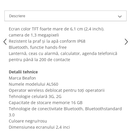
Fiare de calcat si masini de cusut
Ingrijire Locuinta
Descriere
Purificatoare de aer
Fashion
Ecran color TFT foarte mare de 6,1 cm (2,4 inchi).
camera de 1,3 megapixeli
Bijuterii
Rezistent la praf și la apă conform IP68
Ceasuri barbatesti
Bluetooth, functie hands-free
Ceasuri dama
Lanternă, ceas cu alarmă, calculator, agenda telefonică
Cutii, curele si accesorii ceasuri
pentru până la 200 de contacte
Genti si accesorii barbati
Detalii tehnice
Genti si accesorii femei
Marca Beafon
Imbracaminte barbati
Numele modelului AL560
Imbracaminte femei
Operator wireless deblocat pentru toți operatorii
Tehnologie celulară 3G, 2G
Imbracaminte si Incaltaminte copii
Capacitate de stocare memorie 16 GB
Incaltaminte barbati
Tehnologie de conectivitate Bluetooth, Bluetoothstandard
Incaltaminte femei
3.0
Ochelari de soare
Culoare negru/rosu
Ochelari de vedere
Dimensiunea ecranului 2,4 inci