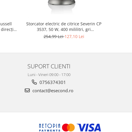
Russell
Storcator electric de citrice Severin CP
direcții,
3537, 50 W, 400 mililitri, gri
metalic/negru - RESIGILAT
254,99 Lei
127,10 Lei
SUPORT CLIENTI
Luni - Vineri 09:00 - 17:00
0756374301
contact@esecond.ro