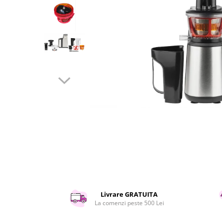
Curatenie si intretinere
Decoratiuni
Gradinarit
Hobby-uri creative
Iluminat & Electrice
Jaluzele
Kit-uri automatizari porti si usi
garaj
Mobila dormitor
Mobila gradina & terasa
Mobila Living & Dining
Organizare si depozitare
Rafturi
Sanitare
Scule electrice si unelte
Silicon, spume si solutii tehnice
Livrare GRATUITA
La comenzi peste 500 Lei
Sisteme Incalzire
Textile si covoare