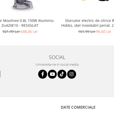
Storcator electric de citrice 
or Moulinex 0.8L 150W Aluminiu
Hobbs, oțel inoxidabil periat, 2 
Zu420E10 - RESIGILAT
22760-56 - RESIGILAT
161,99 Lei
96,60 Lei
921,99 Lei
548,06 Lei
SOCIAL
Urmareste-ne in social media
DATE COMERCIALE