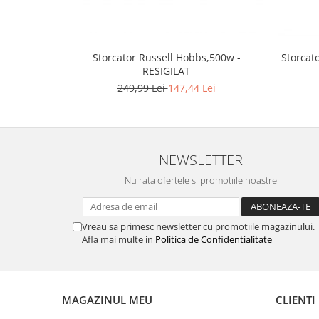
Gaming, Carti & Birotica
Birotica & Papetarie
Console, Jocuri & Accesorii
Storcator Russell Hobbs,500w -
Storcat
Ingrijire personala & Cosmetice
RESIGILAT
249,99 Lei
147,44 Lei
Accesorii aparate de ras electrice
Accesorii aparate hair styling
Aparate & Accesorii ingrijire
personala
NEWSLETTER
Aparate cosmetice
Articole Sanatate si Wellness
Nu rata ofertele si promotiile noastre
Consumabile sanitare
Cosmetice si produse ingrijire
Vreau sa primesc newsletter cu promotiile magazinului.
personala
Afla mai multe in
Politica de Confidentialitate
Igiena dentara
Jucarii, Copii & Bebe
Camera copilului
MAGAZINUL MEU
CLIENTI
Hrana bebelusi