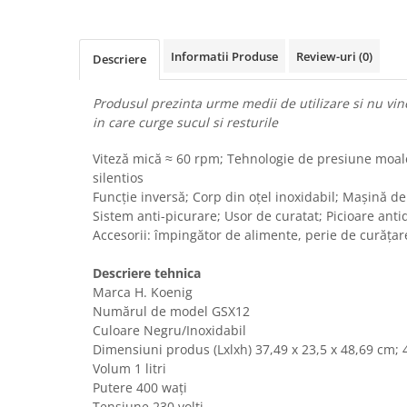
Uscatoare rufe
Utilaje si materiale de constructii
Informatii Produse
Review-uri
(0)
Descriere
Laptop, Tablete & Telefoane
Accesorii tablete
Produsul prezinta urme medii de utilizare si nu vine
Laptopuri si Accesorii
in care curge sucul si resturile
Telefoane Mobile & accesorii
Viteză mică ≈ 60 rpm; Tehnologie de presiune moale
Wearable & Gadgeturi
silentios
Electrocasnice & Climatizare
Funcție inversă; Corp din oțel inoxidabil; Mașină de
Sistem anti-picurare; Usor de curatat; Picioare ant
Accesorii si piese masini spalat
Accesorii: împingător de alimente, perie de curățar
rufe si uscatoare
Accesorii si piese masini spalat
Descriere tehnica
vase
Marca H. Koenig
Aparate Frigorifice
Numărul de model GSX12
Aparate Racire Aer
Culoare Negru/Inoxidabil
Aragaze si cuptoare cu microunde
Dimensiuni produs (Lxlxh) ‎37,49 x 23,5 x 48,69 cm; 
Volum 1 litri
Climatizare & sisteme de incalzire
Putere 400 wați
Electrocasnice pentru Bucatarie
Tensiune 230 volți