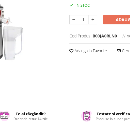
IN STOC
ADAUG
Cod Produs:
B00JA0RLN0
Ai n
Adauga la Favorite
Cere 
Te-ai răzgândit?
Testate si verific
Drept de retur 14 zile
Produse la super pre