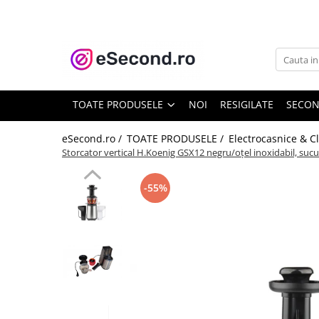
TOATE PRODUSELE
Auto Moto
Accesorii Auto
TOATE PRODUSELE
NOI
RESIGILATE
SECO
Anvelope & Jante
Covorase auto
eSecond.ro /
TOATE PRODUSELE /
Electrocasnice & C
Storcator vertical H.Koenig GSX12 negru/oțel inoxidabil, sucu
Echipamente pentru Atelier
Electronice Auto
-55%
Intretinere & Cosmetica auto
Moto
Reparatii si echipamente auto
Trotinete electrice
Casa, Gradina & Bricolaj
Accesorii usi
Bucatarie & Servire