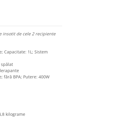
 insotit de cele 2 recipiente
; Capacitate: 1L; Sistem
 spălat
iderapante
e; fără BPA; Putere: 400W
4,8 kilograme