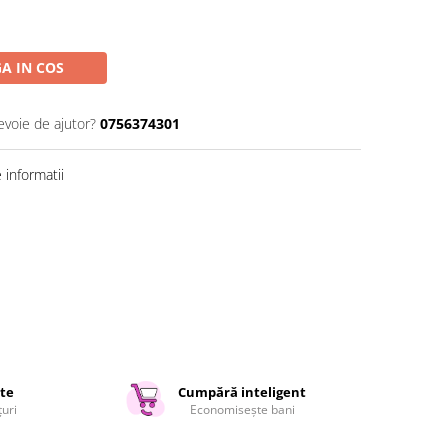
A IN COS
evoie de ajutor?
0756374301
informatii
ate
Cumpără inteligent
țuri
Economisește bani