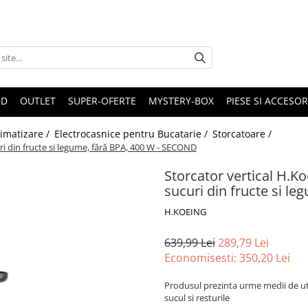
ND
OUTLET
SUPER-OFERTE
MYSTERY-BOX
PIESE SI ACCESO
limatizare /
Electrocasnice pentru Bucatarie /
Storcatoare /
ri din fructe si legume, fără BPA, 400 W - SECOND
Storcator vertical H.K
sucuri din fructe si l
H.KOEING
639,99 Lei
289,79 Lei
Economisesti:
350,20
Lei
Produsul prezinta urme medii de util
sucul si resturile