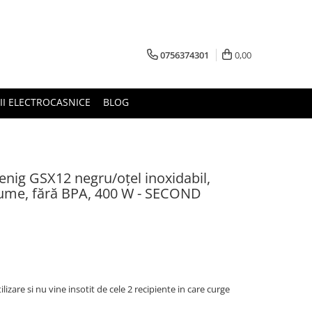
0756374301
0,00
RII ELECTROCASNICE
BLOG
oenig GSX12 negru/oțel inoxidabil,
egume, fără BPA, 400 W - SECOND
izare si nu vine insotit de cele 2 recipiente in care curge