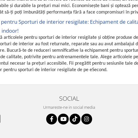
iabile și durabile la prețuri mai mici. Economisește bani și optează pe
cât să-ți poți îmbunătăți performanța fără a face compromisuri în privi
 pentru Sporturi de interior resigilate: Echipament de calit
 indoor!
 articolele pentru sporturi de interior resigilate și obține produse de 
orturi de interior au fost returnate, reparate sau au avut ambalajul d
re. Bucură-te de reduceri semnificative la echipament pentru sporturi 
 de calitate, potrivite pentru antrenamentele tale. Alege articolele pen
tul necesar la prețuri accesibile. Fii pregătit pentru sesiunile tale
or pentru sporturi de interior resigilate de pe eSecond.
SOCIAL
Urmareste-ne in social media