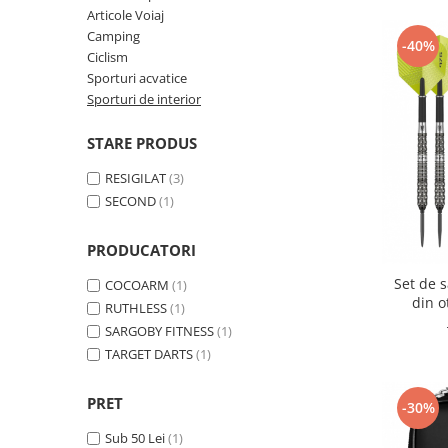
Curatenie si intretinere
Articole Voiaj
Decoratiuni
Camping
-40%
Ciclism
Gradinarit
Sporturi acvatice
Hobby-uri creative
Sporturi de interior
Iluminat & Electrice
Jaluzele
STARE PRODUS
Kit-uri automatizari porti si usi
RESIGILAT
(3)
garaj
SECOND
(1)
Mobila dormitor
Mobila gradina & terasa
PRODUCATORI
Mobila Living & Dining
Set de s
COCOARM
(1)
Organizare si depozitare
din o
RUTHLESS
(1)
Rafturi
SARGOBY FITNESS
(1)
Sanitare
TARGET DARTS
(1)
Scule electrice si unelte
Silicon, spume si solutii tehnice
PRET
-30%
Sisteme Incalzire
Sub 50 Lei
(1)
Textile si covoare