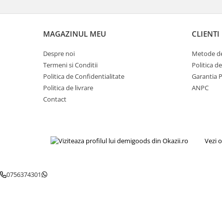
Gaming, Carti & Birotica
Birotica & Papetarie
MAGAZINUL MEU
CLIENTI
Console, Jocuri & Accesorii
Ingrijire personala & Cosmetice
Despre noi
Metode de
Accesorii aparate de ras electrice
Termeni si Conditii
Politica d
Accesorii aparate hair styling
Politica de Confidentialitate
Garantia 
Politica de livrare
ANPC
Aparate & Accesorii ingrijire
personala
Contact
Aparate cosmetice
Articole Sanatate si Wellness
Consumabile sanitare
Vezi o
Cosmetice si produse ingrijire
personala
Igiena dentara
0756374301
Jucarii, Copii & Bebe
Camera copilului
Hrana bebelusi