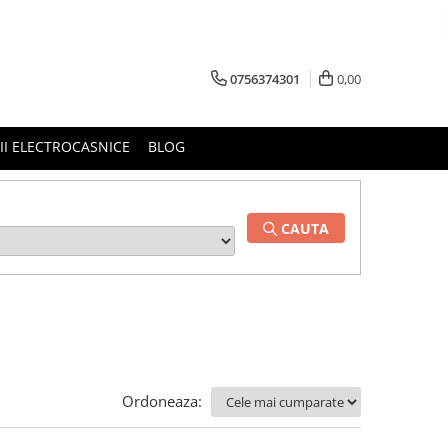
0756374301
0,00
RII ELECTROCASNICE
BLOG
CAUTA
Ordoneaza: