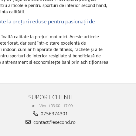
ntru articolele pentru sporturi de interior second hand,
nța calității.
ate la prețuri reduse pentru pasionații de
înaltă calitate la prețuri mai mici. Aceste articole
eteriorat, dar sunt într-o stare excelentă de
indoor, cum ar fi aparate de fitness, rachete și alte
tru sporturi de interior resigilate și beneficiază de
 de antrenament și economisește bani prin achiziționarea
SUPORT CLIENTI
Luni - Vineri 09:00 - 17:00
0756374301
contact@esecond.ro