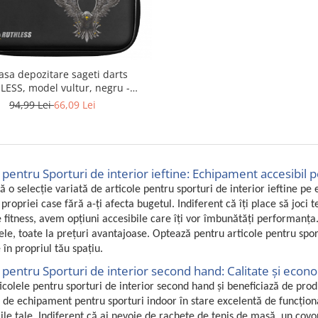
asa depozitare sageti darts
ESS, model vultur, negru -
RESIGILAT
94,99 Lei
66,09 Lei
 pentru Sporturi de interior ieftine: Echipament accesibil p
 o selecție variată de articole pentru sporturi de interior ieftine pe
 propriei case fără a-ți afecta bugetul. Indiferent că îți place să joci
 fitness, avem opțiuni accesibile care îți vor îmbunătăți performanța
ele, toate la prețuri avantajoase. Optează pentru articole pentru sportur
e în propriul tău spațiu.
 pentru Sporturi de interior second hand: Calitate și econo
icolele pentru sporturi de interior second hand și beneficiază de prod
ă de echipament pentru sporturi indoor în stare excelentă de funcțion
ile tale. Indiferent că ai nevoie de rachete de tenis de masă, un covor