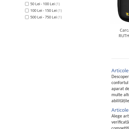
50 Lei - 100 Lei
(1)
Uscatoare rufe
100 Lei - 150 Lei
(1)
Utilaje si materiale de constructii
500 Lei - 750 Lei
(1)
Laptop, Tablete & Telefoane
Carc
Accesorii tablete
RUTHL
Laptopuri si Accesorii
Telefoane Mobile & accesorii
Wearable & Gadgeturi
Electrocasnice & Climatizare
Accesorii si piese masini spalat
Articole
rufe si uscatoare
Descoperă
Accesorii si piese masini spalat
confortul
vase
aparat de
Aparate Frigorifice
multe alt
abilitățil
Aparate Racire Aer
Articole
Aragaze si cuptoare cu microunde
Alege art
Climatizare & sisteme de incalzire
verificat
Electrocasnice pentru Bucatarie
competiți