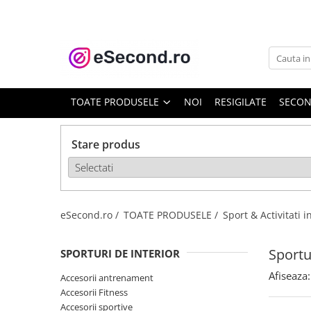
TOATE PRODUSELE
Auto Moto
Accesorii Auto
TOATE PRODUSELE
NOI
RESIGILATE
SECO
Anvelope & Jante
Covorase auto
Stare produs
Echipamente pentru Atelier
Electronice Auto
Intretinere & Cosmetica auto
Moto
eSecond.ro /
TOATE PRODUSELE /
Sport & Activitati i
Reparatii si echipamente auto
Trotinete electrice
Sportu
SPORTURI DE INTERIOR
Casa, Gradina & Bricolaj
Afiseaza:
Accesorii antrenament
Accesorii usi
Accesorii Fitness
Bucatarie & Servire
Accesorii sportive