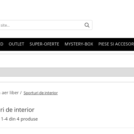
ND
OUTLET
SUPER-OFERTE
MYSTERY-BOX
PIESE SI ACCESO
n aer liber /
Sporturi de interior
ri de interior
1-
4
din
4
produse