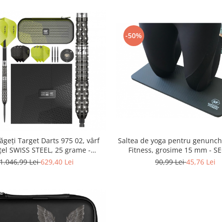
-50%
Saltea de yoga pentru genunch
ăgeți Target Darts 975 02, vârf
Fitness, grosime 15 mm - 
țel SWISS STEEL, 25 grame -
RESIGILAT
90,99 Lei
45,76 Lei
1.046,99 Lei
629,40 Lei