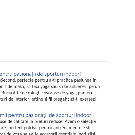
entru pasionații de sporturi indoor!
 eSecond, perfecte pentru a-ți practica pasiunea în
 tenis de masă, să faci yoga sau să te antrenezi pe un
. Bucură-te de mingi, covorașe de yoga, gantere și
i de interior ieftine și fii pregătit să-ți exersezi
mii pentru pasionații de sporturi indoor!
use de calitate la prețuri reduse. Avem o selecție
are, perfect potrivit pentru antrenamentele și
aș de yoga sau alte accesorii esențiale, poți găsi