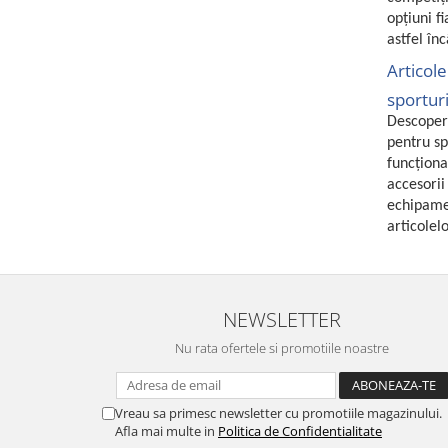
Fiare de calcat si masini de cusut
opțiuni f
Ingrijire Locuinta
astfel în
Purificatoare de aer
Articole
Fashion
sporturi
Bijuterii
Descoperă
pentru sp
Ceasuri barbatesti
funcționa
Ceasuri dama
accesorii
Cutii, curele si accesorii ceasuri
echipamen
Genti si accesorii barbati
articolel
Genti si accesorii femei
Imbracaminte barbati
Imbracaminte femei
NEWSLETTER
Imbracaminte si Incaltaminte copii
Nu rata ofertele si promotiile noastre
Incaltaminte barbati
Incaltaminte femei
Ochelari de soare
Vreau sa primesc newsletter cu promotiile magazinului.
Afla mai multe in
Politica de Confidentialitate
Ochelari de vedere