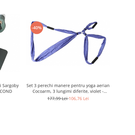
-40%
i Sargoby
Set 3 perechi manere pentru yoga aerian
SECOND
Cocoarm, 3 lungimi diferite, violet -
RESIGILAT
177,99 Lei
106,76 Lei