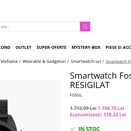
COND
OUTLET
SUPER-OFERTE
MYSTERY-BOX
PIESE SI AC
Telefoane /
Wearable & Gadgeturi /
Smartwatch-uri /
Smartwatch Fo
Smartwatch Foss
RESIGILAT
FOSSIL
1.712,99 Lei
1.194,75 Lei
Economisesti:
518,24
Lei
IN STOC