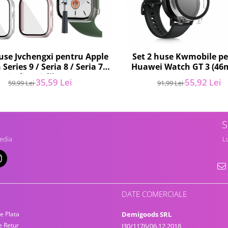
huse Jvchengxi pentru Apple
Set 2 huse Kwmobile p
Series 9 / Seria 8 / Seria 7,
Huawei Watch GT 3 (46
cție din sticlă - RESIGILAT
RESIGILAT
35,59 Lei
55,92 Lei
59,99 Lei
91,99 Lei
S
edia
Lu
DATE COMERCIALE
e Plata
Demigoods SRL
e Retur
J30/1176/06.12.2018