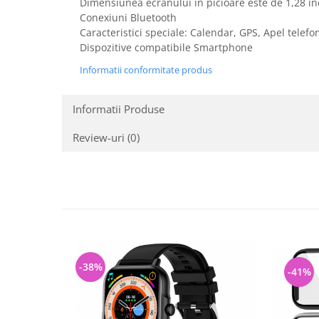
Dimensiunea ecranului în picioare este de 1,28 in
Fiare de calcat si masini de cusut
Conexiuni Bluetooth
Ingrijire Locuinta
Caracteristici speciale: Calendar, GPS, Apel telefo
Purificatoare de aer
Dispozitive compatibile Smartphone
Fashion
Informatii conformitate produs
Bijuterii
Ceasuri barbatesti
Informatii Produse
Ceasuri dama
Review-uri
(0)
Cutii, curele si accesorii ceasuri
Genti si accesorii barbati
Genti si accesorii femei
Imbracaminte barbati
Imbracaminte femei
Imbracaminte si Incaltaminte copii
Incaltaminte barbati
-38%
-41%
Incaltaminte femei
Ochelari de soare
Ochelari de vedere