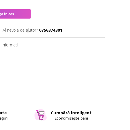
a in cos
Ai nevoie de ajutor?
0756374301
informatii
cate
Cumpără inteligent
ețuri
Economisește bani