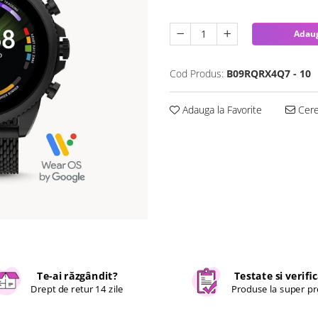
Adaug
Cod Produs:
B09RQRX4Q7 - 10
Adauga la Favorite
Cere 
Te-ai răzgândit?
Testate si verifi
Drept de retur 14 zile
Produse la super pr