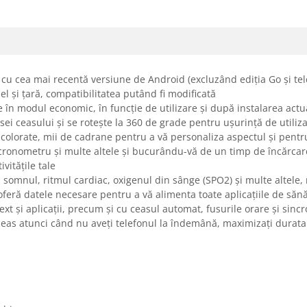
cu cea mai recentă versiune de Android (excluzând ediția Go și te
el și țară, compatibilitatea putând fi modificată
e în modul economic, în funcție de utilizare și după instalarea actu
sei ceasului și se rotește la 360 de grade pentru ușurință de utili
colorate, mii de cadrane pentru a vă personaliza aspectul și pentru
ri, cronometru și multe altele și bucurându-vă de un timp de încărca
vitățile tale
, somnul, ritmul cardiac, oxigenul din sânge (SPO2) și multe altele,
 oferă datele necesare pentru a vă alimenta toate aplicațiile de săn
ext și aplicații, precum și cu ceasul automat, fusurile orare și sin
 ceas atunci când nu aveți telefonul la îndemână, maximizați durata 