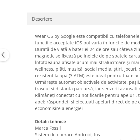
Uscatoare rufe
Utilaje si materiale de constructii
Descriere
Laptop, Tablete & Telefoane
Accesorii tablete
Wear OS by Google este compatibil cu telefoanele 
Laptopuri si Accesorii
funcțiile acceptate iOS pot varia în funcție de mod
Telefoane Mobile & accesorii
Durată de viață a bateriei 24 de ore sau câteva zil
magnetic se fixează pe inelele de pe spatele carca
Wearable & Gadgeturi
Întotdeauna afișate acum mai strălucitoare și mai 
Electrocasnice & Climatizare
wellness, plăți, muzică, social media, știri, jocu
Accesorii si piese masini spalat
rezistent la apă (3 ATM) este ideal pentru toate acti
rufe si uscatoare
Urmărește automat obiectivele de activitate, pașii
traseul și distanța parcursă, iar senzorii avansați
Accesorii si piese masini spalat
Rămâneți conectat cu notificările pentru apeluri, t
vase
apel: răspundeți și efectuați apeluri direct de pe
Aparate Frigorifice
economisire a energiei
Aparate Racire Aer
Aragaze si cuptoare cu microunde
Detalii tehnice
Marca Fossil
Climatizare & sisteme de incalzire
Sistem de operare Android, Ios
Electrocasnice pentru Bucatarie