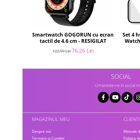
Gaming, Carti & Birotica
Birotica & Papetarie
Console, Jocuri & Accesorii
Ingrijire personala & Cosmetice
Set 4 
Smartwatch GOGORUN cu ecran
Accesorii aparate de ras electrice
Watch 
tactil de 4.6 cm - RESIGILAT
prote
Accesorii aparate hair styling
76,26 Lei
122,99 Lei
Aparate & Accesorii ingrijire
personala
Aparate cosmetice
SOCIAL
Articole Sanatate si Wellness
Urmareste-ne in social m
Consumabile sanitare
Cosmetice si produse ingrijire
personala
Igiena dentara
Jucarii, Copii & Bebe
MAGAZINUL MEU
CLIENTI
Camera copilului
Despre noi
Metode d
Hrana bebelusi
Termeni si Conditii
Politica d