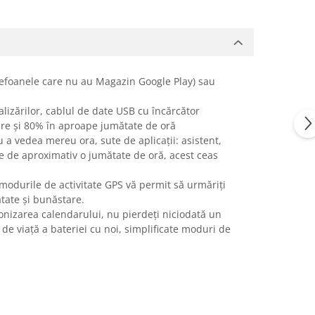
lefoanele care nu au Magazin Google Play) sau
alizărilor, cablul de date USB cu încărcător
zare și 80% în aproape jumătate de oră
 a vedea mereu ora, sute de aplicații: asistent,
re de aproximativ o jumătate de oră, acest ceas
 modurile de activitate GPS vă permit să urmăriți
ătate și bunăstare.
cronizarea calendarului, nu pierdeți niciodată un
de viață a bateriei cu noi, simplificate moduri de