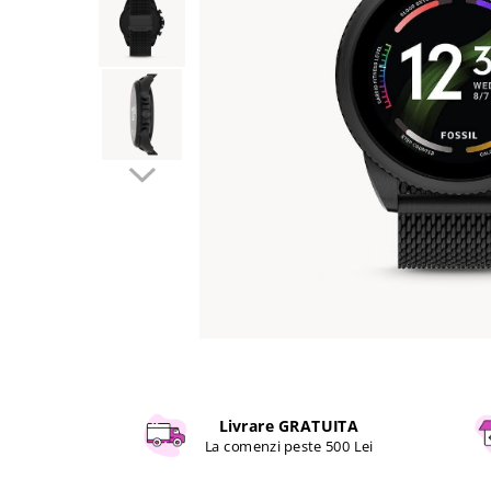
Curatenie si intretinere
Decoratiuni
Gradinarit
Hobby-uri creative
Iluminat & Electrice
Jaluzele
Kit-uri automatizari porti si usi
garaj
Mobila dormitor
Mobila gradina & terasa
Mobila Living & Dining
Organizare si depozitare
Rafturi
Sanitare
Scule electrice si unelte
Livrare GRATUITA
Silicon, spume si solutii tehnice
La comenzi peste 500 Lei
Sisteme Incalzire
Textile si covoare