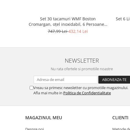
Gaming, Carti & Birotica
Birotica & Papetarie
Set 30 tacamuri WMF Boston
Set 6 L
Console, Jocuri & Accesorii
Cromargan, oțel inoxidabil, 6 Persoane -
Ingrijire personala & Cosmetice
RESIGILAT
747,99 Lei
432,14 Lei
Accesorii aparate de ras electrice
Accesorii aparate hair styling
Aparate & Accesorii ingrijire
personala
NEWSLETTER
Aparate cosmetice
Nu rata ofertele si promotiile noastre
Articole Sanatate si Wellness
Consumabile sanitare
Vreau sa primesc newsletter cu promotiile magazinului.
Cosmetice si produse ingrijire
Afla mai multe in
Politica de Confidentialitate
personala
Igiena dentara
Jucarii, Copii & Bebe
MAGAZINUL MEU
CLIENTI
Camera copilului
Hrana bebelusi
Despre noi
Metode de