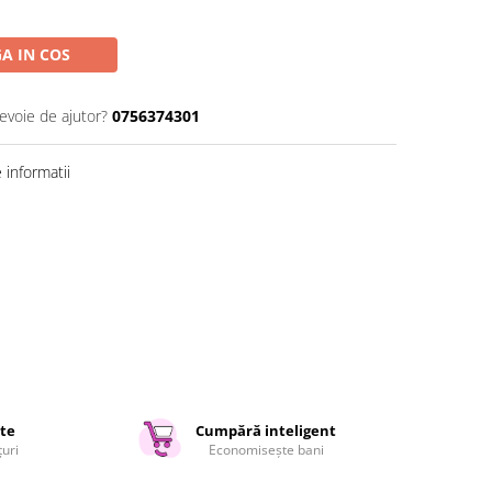
A IN COS
nevoie de ajutor?
0756374301
informatii
ate
Cumpără inteligent
țuri
Economisește bani