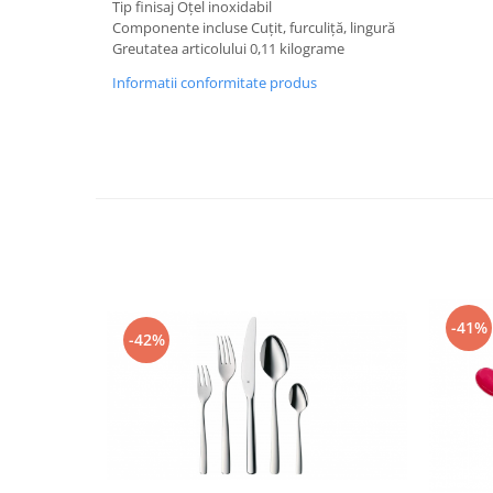
Tip finisaj Oțel inoxidabil
Fiare de calcat si masini de cusut
Componente incluse Cuțit, furculiță, lingură
Ingrijire Locuinta
Greutatea articolului 0,11 kilograme
Purificatoare de aer
Informatii conformitate produs
Fashion
Bijuterii
Ceasuri barbatesti
Ceasuri dama
Cutii, curele si accesorii ceasuri
Genti si accesorii barbati
Genti si accesorii femei
Imbracaminte barbati
-41%
Imbracaminte femei
-42%
Imbracaminte si Incaltaminte copii
Incaltaminte barbati
Incaltaminte femei
Ochelari de soare
Ochelari de vedere