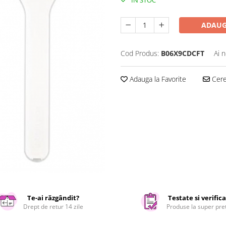
IN STOC
ADAUG
Cod Produs:
B06X9CDCFT
Ai 
Adauga la Favorite
Cere 
Te-ai răzgândit?
Testate si verific
Drept de retur 14 zile
Produse la super pre