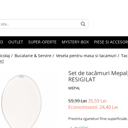
ND
OUTLET
SUPER-OFERTE
MYSTERY-BOX
PIESE SI ACCESO
icolaj /
Bucatarie & Servire /
Vesela pentru masa si tacamuri /
Tac
LAT
Set de tacâmuri Mepal,
RESIGILAT
MEPAL
59,99 Lei
35,59 Lei
Economisesti:
24,40
Lei
Prezinta zgarieturi fine superficiale.