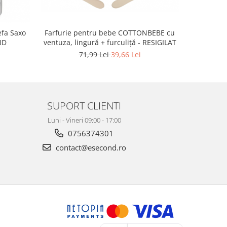
efa Saxo
Farfurie pentru bebe COTTONBEBE cu
Farfurie
ND
ventuza, lingură + furculiță - RESIGILAT
ventuza, l
71,99 Lei
39,66 Lei
SUPORT CLIENTI
Luni - Vineri 09:00 - 17:00
0756374301
contact@esecond.ro