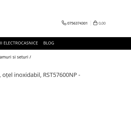
0756374301
0,00
RII ELECTROCASNICE
BLOG
amuri si seturi /
 oțel inoxidabil, RST57600NP -