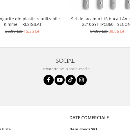
ingurite din plastic reutilizabile
Set de tacamuri 16 bucati Am
Kimmel - RESIGILAT
2210GYTTPCB60 - SECO
25,99 Lei
15,25 Lei
84,99 Lei
39,66 Lei
SOCIAL
Urmareste-ne in social media
DATE COMERCIALE
 Plata
Demigoods SRL