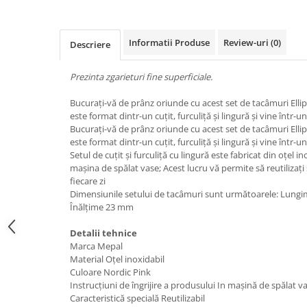
Uscatoare rufe
Utilaje si materiale de constructii
Informatii Produse
Review-uri
(0)
Descriere
Laptop, Tablete & Telefoane
Accesorii tablete
Prezinta zgarieturi fine superficiale.
Laptopuri si Accesorii
Bucurați-vă de prânz oriunde cu acest set de tacâmuri Elli
Telefoane Mobile & accesorii
este format dintr-un cuțit, furculiță și lingură și vine într-
Wearable & Gadgeturi
Bucurați-vă de prânz oriunde cu acest set de tacâmuri Elli
este format dintr-un cuțit, furculiță și lingură și vine într-
Electrocasnice & Climatizare
Setul de cuțit și furculiță cu lingură este fabricat din oțel in
Accesorii si piese masini spalat
mașina de spălat vase; Acest lucru vă permite să reutilizați
rufe si uscatoare
fiecare zi
Dimensiunile setului de tacâmuri sunt următoarele: Lung
Accesorii si piese masini spalat
Înălțime 23 mm
vase
Aparate Frigorifice
Detalii tehnice
Aparate Racire Aer
Marca Mepal
Material Oțel inoxidabil
Aragaze si cuptoare cu microunde
Culoare Nordic Pink
Climatizare & sisteme de incalzire
Instrucțiuni de îngrijire a produsului In mașină de spălat v
Electrocasnice pentru Bucatarie
Caracteristică specială Reutilizabil