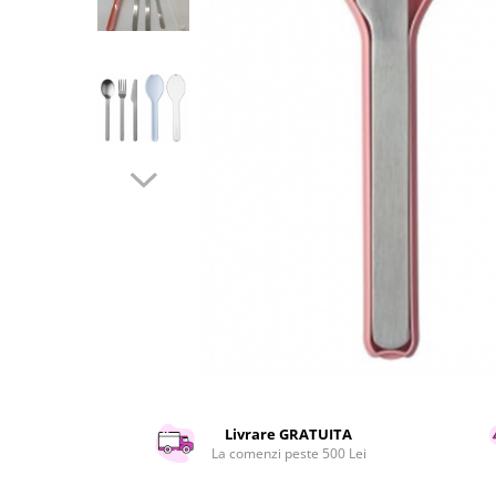
Curatenie si intretinere
Decoratiuni
Gradinarit
Hobby-uri creative
Iluminat & Electrice
Jaluzele
Kit-uri automatizari porti si usi
garaj
Mobila dormitor
Mobila gradina & terasa
Mobila Living & Dining
Organizare si depozitare
Rafturi
Sanitare
Scule electrice si unelte
Silicon, spume si solutii tehnice
Livrare GRATUITA
La comenzi peste 500 Lei
Sisteme Incalzire
Textile si covoare