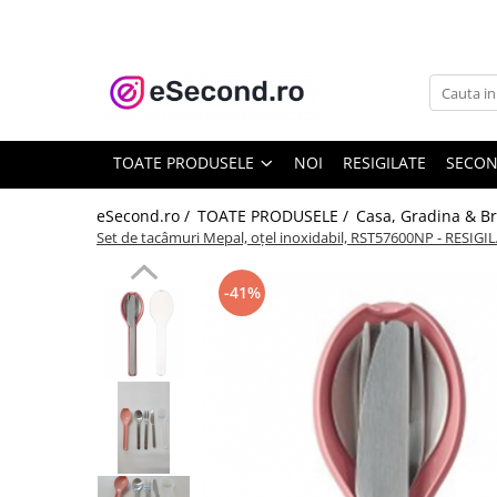
TOATE PRODUSELE
Auto Moto
Accesorii Auto
TOATE PRODUSELE
NOI
RESIGILATE
SECO
Anvelope & Jante
Covorase auto
eSecond.ro /
TOATE PRODUSELE /
Casa, Gradina & Br
Set de tacâmuri Mepal, oțel inoxidabil, RST57600NP - RESIGI
Echipamente pentru Atelier
Electronice Auto
-41%
Intretinere & Cosmetica auto
Moto
Reparatii si echipamente auto
Trotinete electrice
Casa, Gradina & Bricolaj
Accesorii usi
Bucatarie & Servire