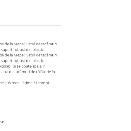
pse de la Mepal; Setul de tacâmuri
un suport robust din plastic
pse de la Mepal; Setul de tacâmuri
un suport robust din plastic
oxidabil și se poate spăla în
 setul de tacâmuri de călătorie în
ime 195 mm, Lățime 51 mm și
ase