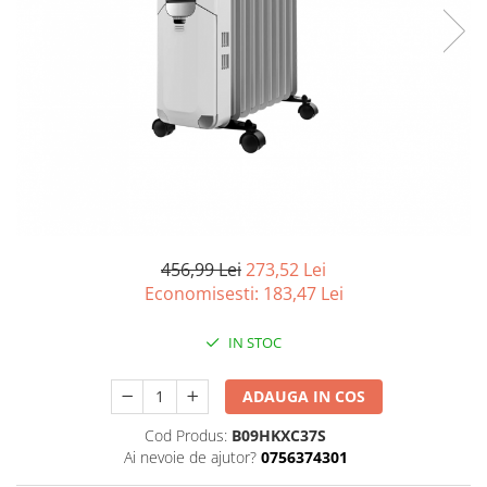
Curatenie si intretinere
Decoratiuni
Gradinarit
Hobby-uri creative
Iluminat & Electrice
Jaluzele
Kit-uri automatizari porti si usi
garaj
Mobila dormitor
Mobila gradina & terasa
456,99 Lei
273,52 Lei
Mobila Living & Dining
Economisesti:
183,47
Lei
Organizare si depozitare
Rafturi
IN STOC
Sanitare
ADAUGA IN COS
Scule electrice si unelte
Silicon, spume si solutii tehnice
Cod Produs:
B09HKXC37S
Sisteme Incalzire
Ai nevoie de ajutor?
0756374301
Textile si covoare