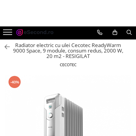
TOATE PRODUSELE
Auto Moto
Accesorii Auto
Radiator electric cu ulei Cecotec ReadyWarm
Anvelope & Jante
9000 Space, 9 module, consum redus, 2000 W,
20 m2 - RESIGILAT
Covorase auto
CECOTEC
Echipamente pentru Atelier
Electronice Auto
Intretinere & Cosmetica auto
-40%
Moto
Reparatii si echipamente auto
Trotinete electrice
Casa, Gradina & Bricolaj
Accesorii usi
Bucatarie & Servire