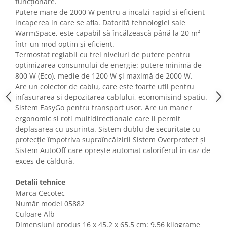
funcționare.
Fiare de calcat si masini de cusut
Putere mare de 2000 W pentru a incalzi rapid si eficient
Ingrijire Locuinta
incaperea in care se afla. Datorită tehnologiei sale
Purificatoare de aer
WarmSpace, este capabil să încălzească până la 20 m²
într-un mod optim și eficient.
Fashion
Termostat reglabil cu trei niveluri de putere pentru
Bijuterii
optimizarea consumului de energie: putere minimă de
Ceasuri barbatesti
800 W (Eco), medie de 1200 W și maximă de 2000 W.
Are un colector de cablu, care este foarte util pentru
Ceasuri dama
infasurarea si depozitarea cablului, economisind spatiu.
Cutii, curele si accesorii ceasuri
Sistem EasyGo pentru transport usor. Are un maner
Genti si accesorii barbati
ergonomic si roti multidirectionale care ii permit
Genti si accesorii femei
deplasarea cu usurinta. Sistem dublu de securitate cu
protecție împotriva supraîncălzirii Sistem Overprotect și
Imbracaminte barbati
Sistem AutoOff care oprește automat caloriferul în caz de
Imbracaminte femei
exces de căldură.
Imbracaminte si Incaltaminte copii
Incaltaminte barbati
Detalii tehnice
Marca Cecotec
Incaltaminte femei
Număr model 05882
Ochelari de soare
Culoare Alb
Ochelari de vedere
Dimensiuni produs ‎16 x 45,2 x 65,5 cm; 9,56 kilograme