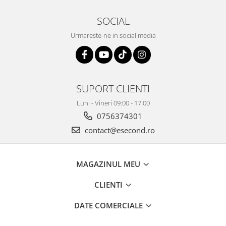
Retelistica & Supraveghere
Servere, Componente & UPS
SOCIAL
Telecomenzi garaj
Urmareste-ne in social media
Sport & Activitati in aer liber
Accesorii antrenament
Accesorii Fitness
Accesorii sportive
SUPORT CLIENTI
Articole Voiaj
Luni - Vineri 09:00 - 17:00
Camping
0756374301
Ciclism
contact@esecond.ro
Sporturi acvatice
Sporturi de interior
TV, Audio & Foto
MAGAZINUL MEU
Aparate Foto & Accesorii
CLIENTI
Audio HI-FI & Profesionale
Camere video si sport
DATE COMERCIALE
Drone si Accesorii