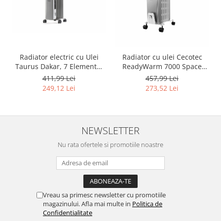
Igiena si ingrijire
Jucarii si Jocuri
Maternitate
Petshop
Radiator electric cu Ulei
Radiator cu ulei Cecotec
Accesorii animale de companie
Taurus Dakar, 7 Elemente,
ReadyWarm 7000 Space
Acvaristica
1500 W, 3 Trepte de putere
360º, 1500 W, 7 module, 18
411,99 Lei
457,99 Lei
Castroane si adapatori animale
- RESIGILAT
m² - RESIGILAT
249,12 Lei
273,52 Lei
Igiena animale de companie
Mobila si transport animale de
companie
NEWSLETTER
Zgarzi, lese si hamuri
Nu rata ofertele si promotiile noastre
PC, Periferice & Software
Componente PC
Desktop PC & Monitoare
Imprimante, Scanere &
Vreau sa primesc newsletter cu promotiile
Consumabile
magazinului. Afla mai multe in
Politica de
Periferice PC
Confidentialitate