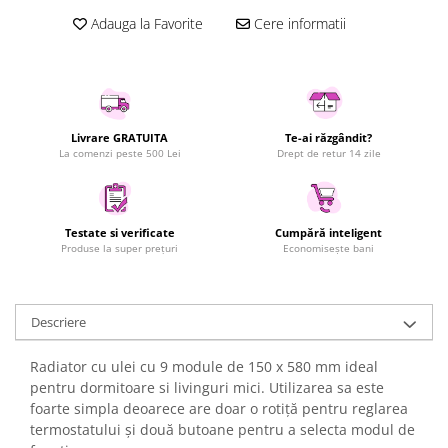
Uscatoare rufe
Adauga la Favorite
Cere informatii
Utilaje si materiale de constructii
Laptop, Tablete & Telefoane
Accesorii tablete
Laptopuri si Accesorii
Livrare GRATUITA
Te-ai răzgândit?
La comenzi peste 500 Lei
Drept de retur 14 zile
Telefoane Mobile & accesorii
Wearable & Gadgeturi
Electrocasnice & Climatizare
Testate si verificate
Cumpără inteligent
Accesorii si piese masini spalat
Produse la super prețuri
Economisește bani
rufe si uscatoare
Accesorii si piese masini spalat
vase
Descriere
Aparate Frigorifice
Aparate Racire Aer
Radiator cu ulei cu 9 module de 150 x 580 mm ideal
Aragaze si cuptoare cu microunde
pentru dormitoare si livinguri mici. Utilizarea sa este
foarte simpla deoarece are doar o rotiță pentru reglarea
Climatizare & sisteme de incalzire
termostatului și două butoane pentru a selecta modul de
Electrocasnice pentru Bucatarie