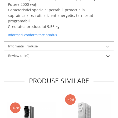
Gaming, Carti & Birotica
Putere 2000 wați
Caracteristici speciale: portabil, protectie la
Birotica & Papetarie
supraincalzire, roti, eficient energetic, termostat
Console, Jocuri & Accesorii
programabil
Ingrijire personala & Cosmetice
Greutatea produsului 9,56 kg
Accesorii aparate de ras electrice
Informatii conformitate produs
Accesorii aparate hair styling
Informatii Produse
Aparate & Accesorii ingrijire
personala
Review-uri
(0)
Aparate cosmetice
Articole Sanatate si Wellness
Consumabile sanitare
PRODUSE SIMILARE
Cosmetice si produse ingrijire
personala
Igiena dentara
Jucarii, Copii & Bebe
-40%
Camera copilului
-40%
Hrana bebelusi