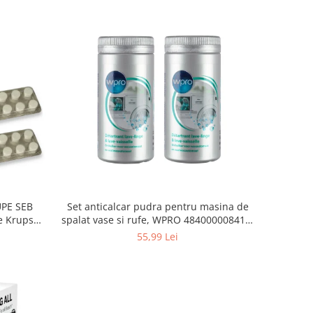
Set anticalcar pudra pentru masina de
UPE SEB
spalat vase si rufe, WPRO 484000008416,
e Krups
2 x 250g
55,99 Lei