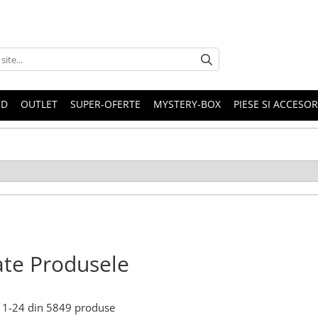
ND
OUTLET
SUPER-OFERTE
MYSTERY-BOX
PIESE SI ACCESO
te Produsele
1-
24
din
5849
produse