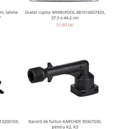
mm, latime
Gratar cuptor WHIRLPOOL 481010657433,
Y
37.5 x 44.2 cm
51,60 Lei
S13200103,
Racord de furtun KARCHER 90367030,
pentru K2, K3