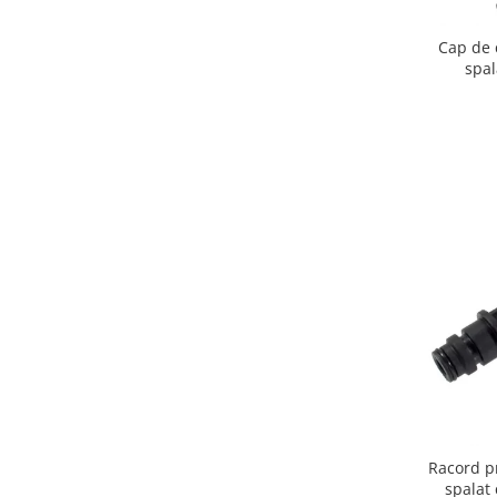
Igiena si ingrijire
Jucarii si Jocuri
Cap de 
spa
Maternitate
Petshop
Accesorii animale de companie
Acvaristica
Castroane si adapatori animale
Igiena animale de companie
Mobila si transport animale de
companie
Zgarzi, lese si hamuri
PC, Periferice & Software
Componente PC
Desktop PC & Monitoare
Imprimante, Scanere &
Consumabile
Racord p
Periferice PC
spalat