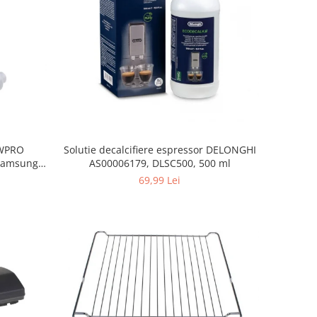
, WPRO
Solutie decalcifiere espressor DELONGHI
Samsung,
AS00006179, DLSC500, 500 ml
orenje
69,99 Lei