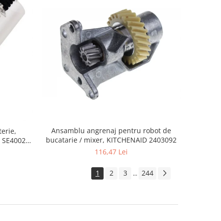
Ansamblu angrenaj pentru robot de
erie,
bucatarie / mixer, KITCHENAID 2403092
 SE4002,
116,47 Lei
1
2
3
244
...