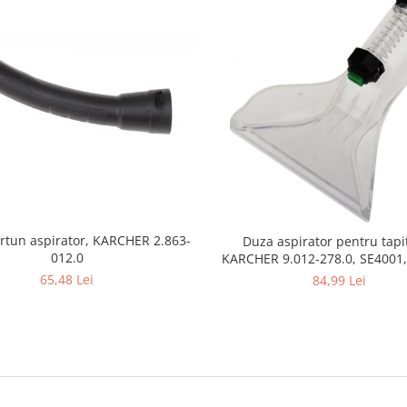
rtun aspirator, KARCHER 2.863-
Duza aspirator pentru tapit
012.0
KARCHER 9.012-278.0, SE4001,
SE5100 si SE6100
65,48 Lei
84,99 Lei