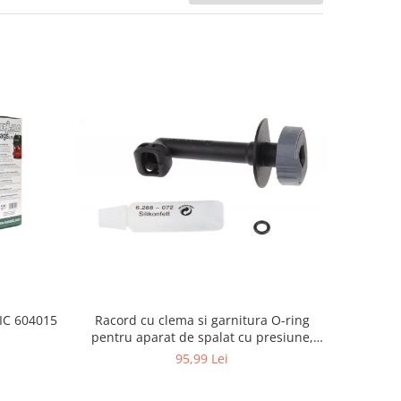
Racord cu clema si garnitura O-ring
TIC 604015
pentru aparat de spalat cu presiune,
KARCHER 4.064-047.0, K2, K3, K4
95,99 Lei