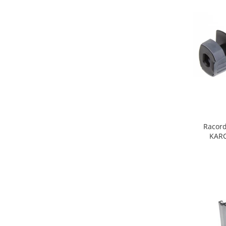
Fiare de calcat si masini de cusut
Ingrijire Locuinta
Purificatoare de aer
Fashion
Bijuterii
Ceasuri barbatesti
Ceasuri dama
Cutii, curele si accesorii ceasuri
Genti si accesorii barbati
Racord
Genti si accesorii femei
KARC
Imbracaminte barbati
Imbracaminte femei
Imbracaminte si Incaltaminte copii
Incaltaminte barbati
Incaltaminte femei
Ochelari de soare
Ochelari de vedere