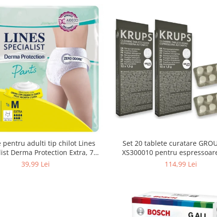
 pentru adulti tip chilot Lines
Set 20 tablete curatare GRO
list Derma Protection Extra, 7
XS300010 pentru espressoar
turi, marimea M, 14 bucati
(2x10 tablete)
39,99 Lei
114,99 Lei