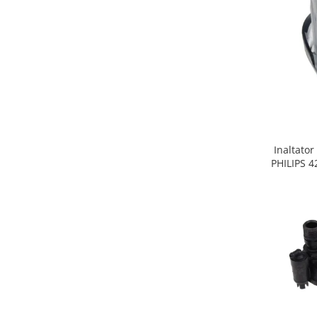
Gaming, Carti & Birotica
Birotica & Papetarie
Console, Jocuri & Accesorii
Ingrijire personala & Cosmetice
Accesorii aparate de ras electrice
Accesorii aparate hair styling
Aparate & Accesorii ingrijire
personala
Inaltator
Aparate cosmetice
PHILIPS 
Articole Sanatate si Wellness
Consumabile sanitare
Cosmetice si produse ingrijire
personala
Igiena dentara
Jucarii, Copii & Bebe
Camera copilului
Hrana bebelusi