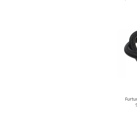
Retelistica & Supraveghere
Servere, Componente & UPS
Telecomenzi garaj
Sport & Activitati in aer liber
Accesorii antrenament
Accesorii Fitness
Accesorii sportive
Articole Voiaj
Camping
Ciclism
Sporturi acvatice
Sporturi de interior
TV, Audio & Foto
Furtu
Aparate Foto & Accesorii
Audio HI-FI & Profesionale
Camere video si sport
Drone si Accesorii