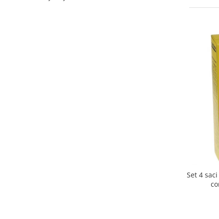
Curatenie si intretinere
Decoratiuni
Gradinarit
Hobby-uri creative
Iluminat & Electrice
Jaluzele
Kit-uri automatizari porti si usi
garaj
Mobila dormitor
Mobila gradina & terasa
Mobila Living & Dining
Organizare si depozitare
Rafturi
Sanitare
Set 4 sac
Scule electrice si unelte
co
Silicon, spume si solutii tehnice
Sisteme Incalzire
Textile si covoare