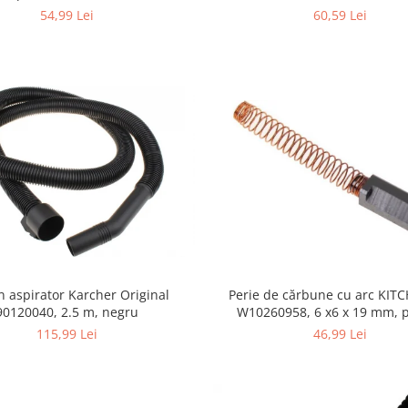
355.0, K4/K5
54,99 Lei
60,59 Lei
n aspirator Karcher Original
Perie de cărbune cu arc KIT
90120040, 2.5 m, negru
W10260958, 6 x6 x 19 mm, pentru
5KSM15
115,99 Lei
46,99 Lei