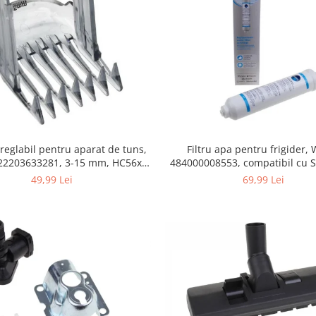
Filtru apa pentru frigider
 reglabil pentru aparat de tuns,
484000008553, compatibil cu 
422203633281, 3-15 mm, HC56xx,
AEG, Bosch, LG, Zanussi, G
HC76xx
69,99 Lei
49,99 Lei