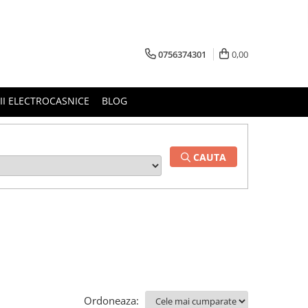
0756374301
0,00
RII ELECTROCASNICE
BLOG
CAUTA
Ordoneaza: