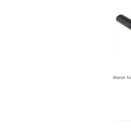
Home Cinema & Audio
Playere, Boxe & Casti
Telescoape & Optica
Televizoare & accesorii
Bacanie
Ambalaje cadouri
Cadouri
Curatenie si intretinere
Maner fu