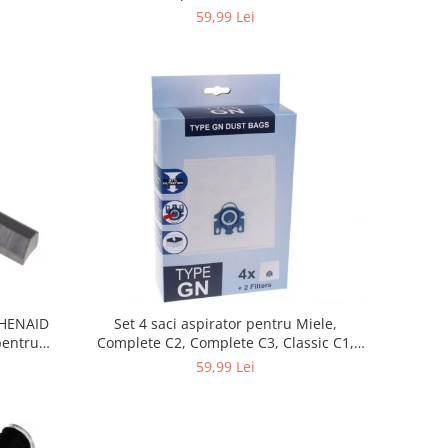
59,99 Lei
CHENAID
Set 4 saci aspirator pentru Miele,
Complete C2, Complete C3, Classic C1,
S8, S5, S2, compatibil 12281680
59,99 Lei