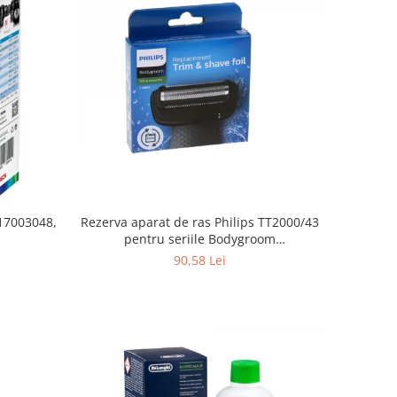
Rezerva aparat de ras Philips TT2000/43
 17003048,
pentru seriile Bodygroom
3000/5000/7000 si Click&Style
90,58 Lei