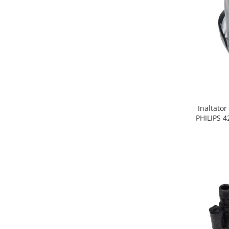
Gaming, Carti & Birotica
Birotica & Papetarie
Console, Jocuri & Accesorii
Ingrijire personala & Cosmetice
Accesorii aparate de ras electrice
Accesorii aparate hair styling
Aparate & Accesorii ingrijire
personala
Inaltator
Aparate cosmetice
PHILIPS 
Articole Sanatate si Wellness
Consumabile sanitare
Cosmetice si produse ingrijire
personala
Igiena dentara
Jucarii, Copii & Bebe
Camera copilului
Hrana bebelusi