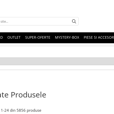
ND
OUTLET
SUPER-OFERTE
MYSTERY-BOX
PIESE SI ACCESO
te Produsele
1-
24
din
5856
produse