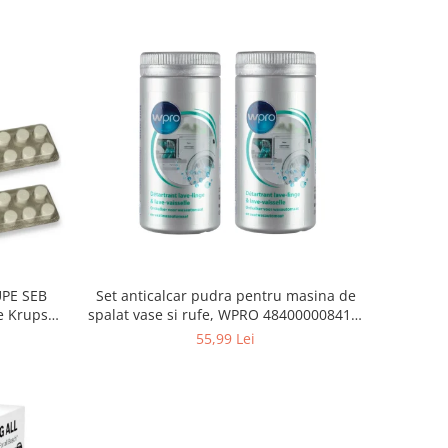
Set anticalcar pudra pentru masina de
UPE SEB
spalat vase si rufe, WPRO 484000008416,
e Krups
2 x 250g
55,99 Lei