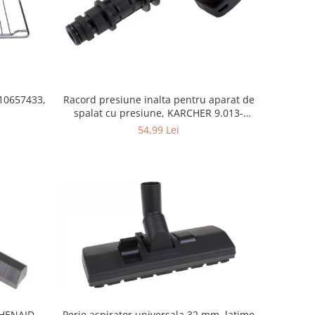
10657433,
Racord presiune inalta pentru aparat de
spalat cu presiune, KARCHER 9.013-
355.0, K4/K5
54,99 Lei
Perie aspirator universala 32 mm, latime
CHENAID