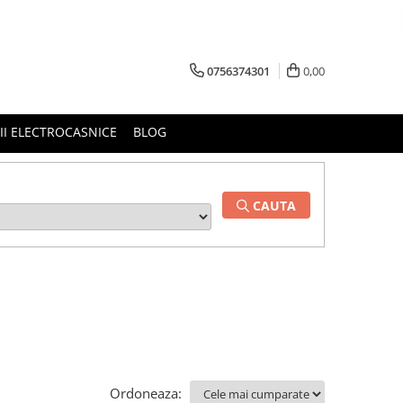
0756374301
0,00
RII ELECTROCASNICE
BLOG
CAUTA
Ordoneaza: