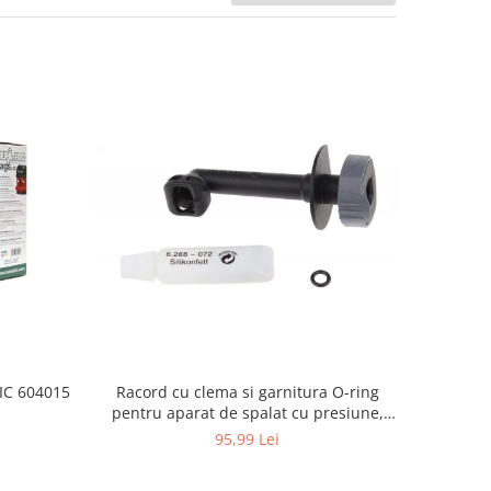
Racord cu clema si garnitura O-ring
TIC 604015
pentru aparat de spalat cu presiune,
KARCHER 4.064-047.0, K2, K3, K4
95,99 Lei