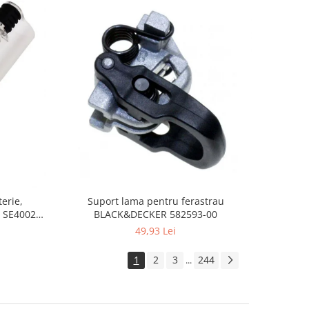
Suport lama pentru ferastrau
erie,
BLACK&DECKER 582593-00
 SE4002,
49,93 Lei
1
2
3
244
...