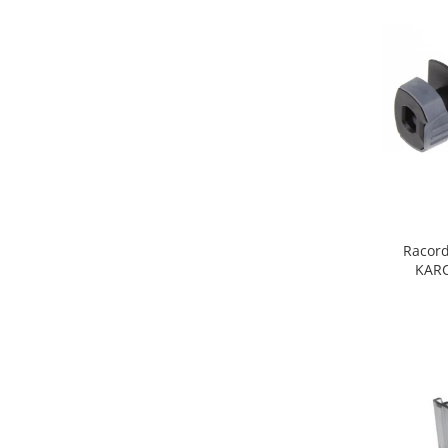
Fiare de calcat si masini de cusut
Ingrijire Locuinta
Purificatoare de aer
Fashion
Bijuterii
Ceasuri barbatesti
Ceasuri dama
Cutii, curele si accesorii ceasuri
Genti si accesorii barbati
Racord
Genti si accesorii femei
KARC
Imbracaminte barbati
Imbracaminte femei
Imbracaminte si Incaltaminte copii
Incaltaminte barbati
Incaltaminte femei
Ochelari de soare
Ochelari de vedere