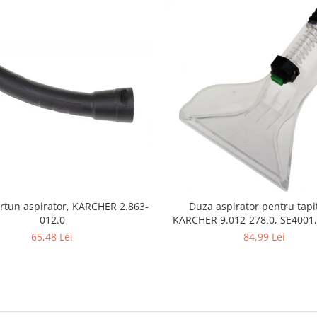
rtun aspirator, KARCHER 2.863-
Duza aspirator pentru tapit
012.0
KARCHER 9.012-278.0, SE4001,
SE5100 si SE6100
65,48 Lei
84,99 Lei