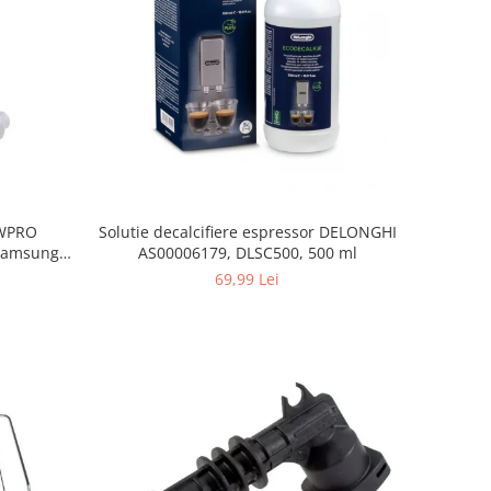
, WPRO
Solutie decalcifiere espressor DELONGHI
Samsung,
AS00006179, DLSC500, 500 ml
orenje
69,99 Lei