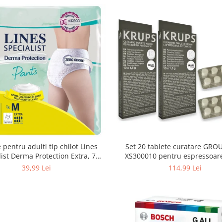
 pentru adulti tip chilot Lines
Set 20 tablete curatare GRO
list Derma Protection Extra, 7
XS300010 pentru espressoar
turi, marimea M, 14 bucati
(2x10 tablete)
39,99 Lei
114,99 Lei