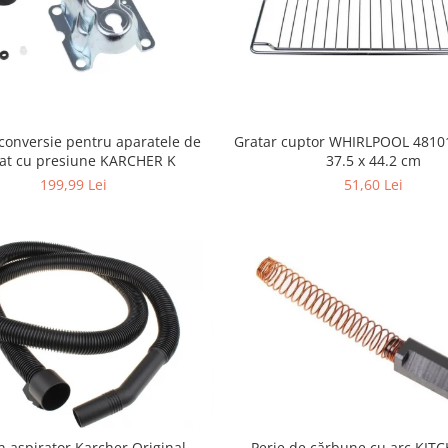
conversie pentru aparatele de
Gratar cuptor WHIRLPOOL 4810
lat cu presiune KARCHER K
37.5 x 44.2 cm
199,99 Lei
51,60 Lei
n aspirator Karcher Original
Perie de cărbune cu arc KIT