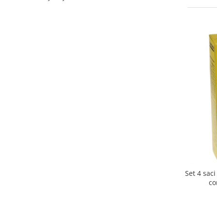
Curatenie si intretinere
Decoratiuni
Gradinarit
Hobby-uri creative
Iluminat & Electrice
Jaluzele
Kit-uri automatizari porti si usi
garaj
Mobila dormitor
Mobila gradina & terasa
Mobila Living & Dining
Organizare si depozitare
Rafturi
Sanitare
Set 4 sac
Scule electrice si unelte
co
Silicon, spume si solutii tehnice
Sisteme Incalzire
Textile si covoare