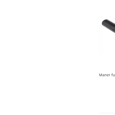
Home Cinema & Audio
Playere, Boxe & Casti
Telescoape & Optica
Televizoare & accesorii
Bacanie
Ambalaje cadouri
Cadouri
Curatenie si intretinere
Maner fu