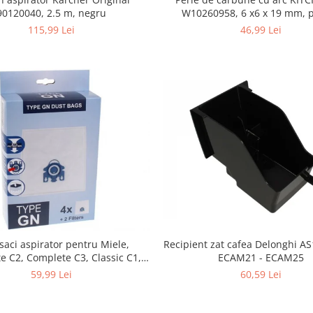
90120040, 2.5 m, negru
W10260958, 6 x6 x 19 mm, pentru
5KSM15
115,99 Lei
46,99 Lei
 saci aspirator pentru Miele,
Recipient zat cafea Delonghi A
e C2, Complete C3, Classic C1,
ECAM21 - ECAM25
S5, S2, compatibil 12281680
59,99 Lei
60,59 Lei