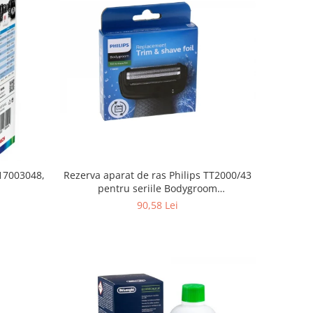
Rezerva aparat de ras Philips TT2000/43
 17003048,
pentru seriile Bodygroom
3000/5000/7000 si Click&Style
90,58 Lei