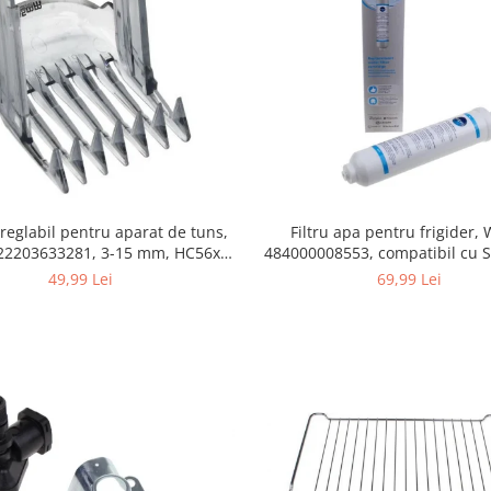
Filtru apa pentru frigider
 reglabil pentru aparat de tuns,
484000008553, compatibil cu 
422203633281, 3-15 mm, HC56xx,
AEG, Bosch, LG, Zanussi, G
HC76xx
69,99 Lei
49,99 Lei