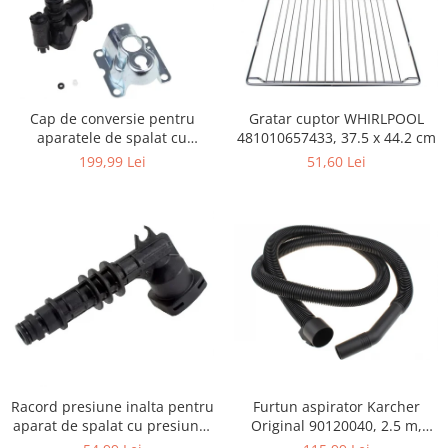
Igiena si ingrijire
Jucarii si Jocuri
Maternitate
Petshop
Gratar cuptor WHIRLPOOL
Cap de conversie pentru
Accesorii animale de companie
481010657433, 37.5 x 44.2 cm
aparatele de spalat cu
Acvaristica
presiune KARCHER K
51,60 Lei
199,99 Lei
Castroane si adapatori animale
Igiena animale de companie
Mobila si transport animale de
companie
Zgarzi, lese si hamuri
PC, Periferice & Software
Componente PC
Desktop PC & Monitoare
Imprimante, Scanere &
Consumabile
Furtun aspirator Karcher
Racord presiune inalta pentru
Periferice PC
Original 90120040, 2.5 m,
aparat de spalat cu presiune,
negru
KARCHER 9.013-355.0, K4/K5