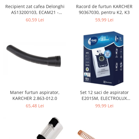
Home Cinema & Audio
Recipient zat cafea Delonghi
Racord de furtun KARCHER
Playere, Boxe & Casti
AS13200103, ECAM21 -
90367030, pentru K2, K3
Telescoape & Optica
ECAM25
60,59 Lei
59,99 Lei
Televizoare & accesorii
Bacanie
Ambalaje cadouri
Cadouri
Curatenie si intretinere
Maner furtun aspirator,
Set 12 saci de aspirator
KARCHER 2.863-012.0
E201SM, ELECTROLUX
9001684811, CLASSIC LONG
65,48 Lei
99,99 Lei
PERFORMANCE