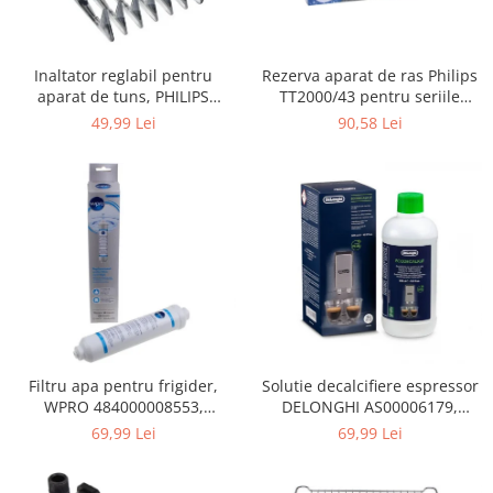
Gaming, Carti & Birotica
Birotica & Papetarie
Rezerva aparat de ras Philips
Inaltator reglabil pentru
Console, Jocuri & Accesorii
TT2000/43 pentru seriile
aparat de tuns, PHILIPS
Ingrijire personala & Cosmetice
Bodygroom 3000/5000/7000 si
422203633281, 3-15 mm,
90,58 Lei
49,99 Lei
Click&Style
HC56xx, HC76xx
Accesorii aparate de ras electrice
Accesorii aparate hair styling
Aparate & Accesorii ingrijire
personala
Aparate cosmetice
Articole Sanatate si Wellness
Consumabile sanitare
Cosmetice si produse ingrijire
personala
Igiena dentara
Filtru apa pentru frigider,
Solutie decalcifiere espressor
WPRO 484000008553,
DELONGHI AS00006179,
Jucarii, Copii & Bebe
compatibil cu Samsung, AEG,
DLSC500, 500 ml
69,99 Lei
69,99 Lei
Camera copilului
Bosch, LG, Zanussi, Gorenje
Hrana bebelusi