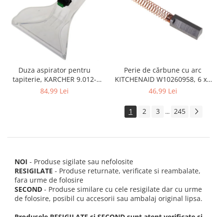
Perie de cărbune cu arc
Duza aspirator pentru
KITCHENAID W10260958, 6 x6
tapiterie, KARCHER 9.012-
x 19 mm, pentru 5KSM15
278.0, SE4001, SE4002, SE5100
46,99 Lei
84,99 Lei
si SE6100
1
2
3
245
...
NOI
- Produse sigilate sau nefolosite
RESIGILATE
- Produse returnate, verificate si reambalate,
fara urme de folosire
SECOND
- Produse similare cu cele resigilate dar cu urme
de folosire, posibil cu accesorii sau ambalaj original lipsa.
Produsele RESIGILATE si SECOND sunt atent verificate si