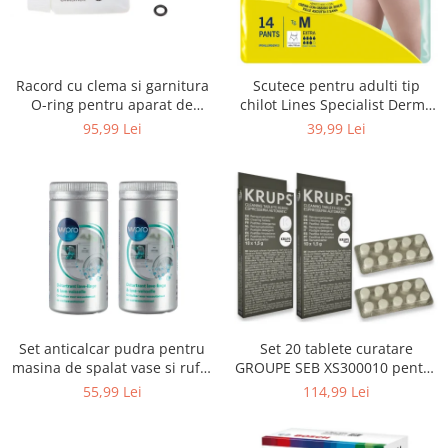
Uscatoare rufe
Utilaje si materiale de constructii
Laptop, Tablete & Telefoane
Racord cu clema si garnitura
Scutece pentru adulti tip
Accesorii tablete
O-ring pentru aparat de
chilot Lines Specialist Derma
spalat cu presiune, KARCHER
Protection Extra, 7 picaturi,
95,99 Lei
39,99 Lei
Laptopuri si Accesorii
4.064-047.0, K2, K3, K4
marimea M, 14 bucati
Telefoane Mobile & accesorii
Wearable & Gadgeturi
Electrocasnice & Climatizare
Accesorii si piese masini spalat
rufe si uscatoare
Accesorii si piese masini spalat
vase
Aparate Frigorifice
Set anticalcar pudra pentru
Set 20 tablete curatare
Aparate Racire Aer
masina de spalat vase si rufe,
GROUPE SEB XS300010 pentru
Aragaze si cuptoare cu microunde
WPRO 484000008416, 2 x 250g
espressoare Krups (2x10
55,99 Lei
114,99 Lei
tablete)
Climatizare & sisteme de incalzire
Electrocasnice pentru Bucatarie