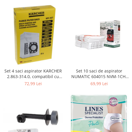
Curatenie si intretinere
Decoratiuni
Gradinarit
Hobby-uri creative
Iluminat & Electrice
Jaluzele
Kit-uri automatizari porti si usi
garaj
Mobila dormitor
Mobila gradina & terasa
Set 4 saci aspirator KARCHER
Set 10 saci de aspirator
2.863-314.0, compatibil cu
NUMATIC 604015 NVM-1CH,
Mobila Living & Dining
WD, KWD, SE
9L
72,99 Lei
69,99 Lei
Organizare si depozitare
Rafturi
Sanitare
Scule electrice si unelte
Silicon, spume si solutii tehnice
Sisteme Incalzire
Textile si covoare