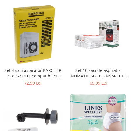
Curatenie si intretinere
Decoratiuni
Gradinarit
Hobby-uri creative
Iluminat & Electrice
Jaluzele
Kit-uri automatizari porti si usi
garaj
Mobila dormitor
Mobila gradina & terasa
Set 4 saci aspirator KARCHER
Set 10 saci de aspirator
2.863-314.0, compatibil cu
NUMATIC 604015 NVM-1CH,
Mobila Living & Dining
WD, KWD, SE
9L
72,99 Lei
69,99 Lei
Organizare si depozitare
Rafturi
Sanitare
Scule electrice si unelte
Silicon, spume si solutii tehnice
Sisteme Incalzire
Textile si covoare