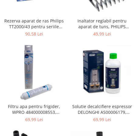
Gaming, Carti & Birotica
Birotica & Papetarie
Rezerva aparat de ras Philips
Inaltator reglabil pentru
Console, Jocuri & Accesorii
TT2000/43 pentru seriile
aparat de tuns, PHILIPS
Ingrijire personala & Cosmetice
Bodygroom 3000/5000/7000 si
422203633281, 3-15 mm,
90,58 Lei
49,99 Lei
Click&Style
HC56xx, HC76xx
Accesorii aparate de ras electrice
Accesorii aparate hair styling
Aparate & Accesorii ingrijire
personala
Aparate cosmetice
Articole Sanatate si Wellness
Consumabile sanitare
Cosmetice si produse ingrijire
personala
Igiena dentara
Filtru apa pentru frigider,
Solutie decalcifiere espressor
WPRO 484000008553,
DELONGHI AS00006179,
Jucarii, Copii & Bebe
compatibil cu Samsung, AEG,
DLSC500, 500 ml
69,99 Lei
69,99 Lei
Camera copilului
Bosch, LG, Zanussi, Gorenje
Hrana bebelusi