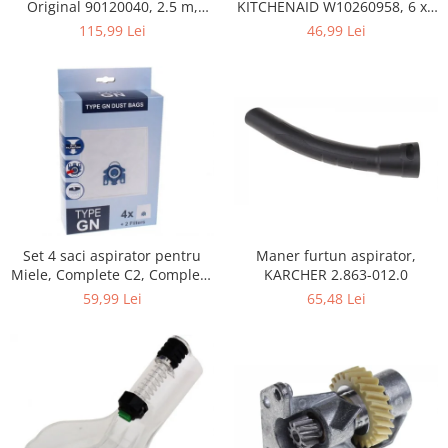
Home Cinema & Audio
KITCHENAID W10260958, 6 x6
Original 90120040, 2.5 m,
x 19 mm, pentru 5KSM15
negru
46,99 Lei
115,99 Lei
Playere, Boxe & Casti
Telescoape & Optica
Televizoare & accesorii
Bacanie
Ambalaje cadouri
Cadouri
Curatenie si intretinere
Maner furtun aspirator,
Set 4 saci aspirator pentru
KARCHER 2.863-012.0
Miele, Complete C2, Complete
C3, Classic C1, S8, S5, S2,
65,48 Lei
59,99 Lei
compatibil 12281680