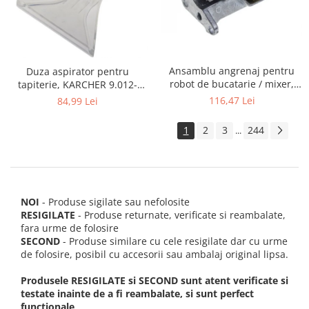
Ansamblu angrenaj pentru
Duza aspirator pentru
robot de bucatarie / mixer,
tapiterie, KARCHER 9.012-
KITCHENAID 2403092
278.0, SE4001, SE4002, SE5100
116,47 Lei
84,99 Lei
si SE6100
1
2
3
244
...
NOI
- Produse sigilate sau nefolosite
RESIGILATE
- Produse returnate, verificate si reambalate,
fara urme de folosire
SECOND
- Produse similare cu cele resigilate dar cu urme
de folosire, posibil cu accesorii sau ambalaj original lipsa.
Produsele RESIGILATE si SECOND sunt atent verificate si
testate inainte de a fi reambalate, si sunt perfect
functionale