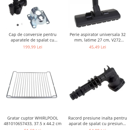
Igiena si ingrijire
Jucarii si Jocuri
Maternitate
Petshop
Cap de conversie pentru
Perie aspirator universala 32
Accesorii animale de companie
aparatele de spalat cu
mm, latime 27 cm, V272
Acvaristica
presiune KARCHER K
ECONOMY
199,99 Lei
45,49 Lei
Castroane si adapatori animale
Igiena animale de companie
Mobila si transport animale de
companie
Zgarzi, lese si hamuri
PC, Periferice & Software
Componente PC
Desktop PC & Monitoare
Imprimante, Scanere &
Consumabile
Gratar cuptor WHIRLPOOL
Racord presiune inalta pentru
Periferice PC
481010657433, 37.5 x 44.2 cm
aparat de spalat cu presiune,
KARCHER 9.013-355.0, K4/K5