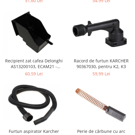
51,60 Lei
54,99 Lei
Retelistica & Supraveghere
Servere, Componente & UPS
Telecomenzi garaj
Sport & Activitati in aer liber
Accesorii antrenament
Accesorii Fitness
Accesorii sportive
Articole Voiaj
Recipient zat cafea Delonghi
Racord de furtun KARCHER
Camping
AS13200103, ECAM21 -
90367030, pentru K2, K3
ECAM25
Ciclism
60,59 Lei
59,99 Lei
Sporturi acvatice
Sporturi de interior
TV, Audio & Foto
Aparate Foto & Accesorii
Audio HI-FI & Profesionale
Camere video si sport
Drone si Accesorii
Perie de cărbune cu arc
Furtun aspirator Karcher