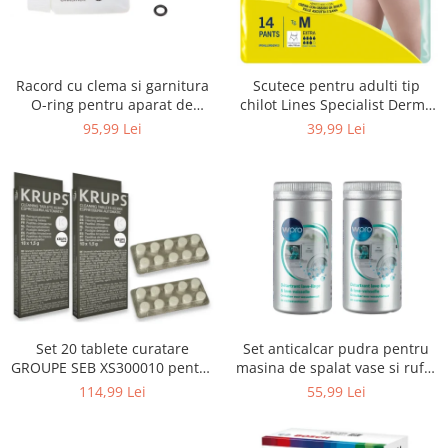
Uscatoare rufe
Utilaje si materiale de constructii
Laptop, Tablete & Telefoane
Racord cu clema si garnitura
Scutece pentru adulti tip
Accesorii tablete
O-ring pentru aparat de
chilot Lines Specialist Derma
spalat cu presiune, KARCHER
Protection Extra, 7 picaturi,
95,99 Lei
39,99 Lei
Laptopuri si Accesorii
4.064-047.0, K2, K3, K4
marimea M, 14 bucati
Telefoane Mobile & accesorii
Wearable & Gadgeturi
Electrocasnice & Climatizare
Accesorii si piese masini spalat
rufe si uscatoare
Accesorii si piese masini spalat
vase
Aparate Frigorifice
Set 20 tablete curatare
Set anticalcar pudra pentru
Aparate Racire Aer
GROUPE SEB XS300010 pentru
masina de spalat vase si rufe,
Aragaze si cuptoare cu microunde
espressoare Krups (2x10
WPRO 484000008416, 2 x 250g
114,99 Lei
55,99 Lei
tablete)
Climatizare & sisteme de incalzire
Electrocasnice pentru Bucatarie