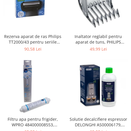
Gaming, Carti & Birotica
Birotica & Papetarie
Console, Jocuri & Accesorii
Ingrijire personala & Cosmetice
Rezerva aparat de ras Philips
Inaltator reglabil pentru
Accesorii aparate de ras electrice
TT2000/43 pentru seriile
aparat de tuns, PHILIPS
Accesorii aparate hair styling
Bodygroom 3000/5000/7000 si
422203633281, 3-15 mm,
90,58 Lei
49,99 Lei
Aparate & Accesorii ingrijire
Click&Style
HC56xx, HC76xx
personala
Aparate cosmetice
Articole Sanatate si Wellness
Consumabile sanitare
Cosmetice si produse ingrijire
personala
Igiena dentara
Jucarii, Copii & Bebe
Camera copilului
Filtru apa pentru frigider,
Solutie decalcifiere espressor
WPRO 484000008553,
DELONGHI AS00006179,
Hrana bebelusi
compatibil cu Samsung, AEG,
DLSC500, 500 ml