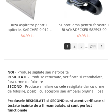
Suport lama pentru ferastrau
Duza aspirator pentru
BLACK&DECKER 582593-00
tapiterie, KARCHER 9.012-
278.0, SE4001, SE4002, SE5100
49,93 Lei
84,99 Lei
si SE6100
1
2
3
244
...
NOI
- Produse sigilate sau nefolosite
RESIGILATE
- Produse returnate, verificate si reambalate,
fara urme de folosire
SECOND
- Produse similare cu cele resigilate dar cu urme
de folosire, posibil cu accesorii sau ambalaj original lipsa.
Produsele RESIGILATE si SECOND sunt atent verificate si
testate inainte de a fi reambalate, si sunt perfect
functionale