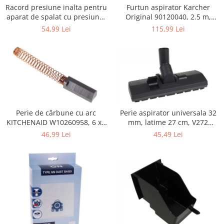
Retelistica & Supraveghere
Furtun aspirator Karcher
Racord presiune inalta pentru
Servere, Componente & UPS
Original 90120040, 2.5 m,
aparat de spalat cu presiune,
negru
KARCHER 9.013-355.0, K4/K5
Telecomenzi garaj
115,99 Lei
54,99 Lei
Sport & Activitati in aer liber
Accesorii antrenament
Accesorii Fitness
Accesorii sportive
Articole Voiaj
Camping
Perie de cărbune cu arc
Perie aspirator universala 32
Ciclism
KITCHENAID W10260958, 6 x6
mm, latime 27 cm, V272
x 19 mm, pentru 5KSM15
ECONOMY
Sporturi acvatice
46,99 Lei
45,49 Lei
Sporturi de interior
TV, Audio & Foto
Aparate Foto & Accesorii
Audio HI-FI & Profesionale
Camere video si sport
Drone si Accesorii