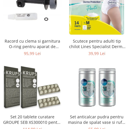
Uscatoare rufe
Utilaje si materiale de constructii
Laptop, Tablete & Telefoane
Accesorii tablete
Laptopuri si Accesorii
Racord cu clema si garnitura
Scutece pentru adulti tip
Telefoane Mobile & accesorii
O-ring pentru aparat de
chilot Lines Specialist Derma
spalat cu presiune, KARCHER
Protection Extra, 7 picaturi,
Wearable & Gadgeturi
95,99 Lei
39,99 Lei
4.064-047.0, K2, K3, K4
marimea M, 14 bucati
Electrocasnice & Climatizare
Accesorii si piese masini spalat
rufe si uscatoare
Accesorii si piese masini spalat
vase
Aparate Frigorifice
Aparate Racire Aer
Aragaze si cuptoare cu microunde
Set 20 tablete curatare
Set anticalcar pudra pentru
Climatizare & sisteme de incalzire
GROUPE SEB XS300010 pentru
masina de spalat vase si rufe,
Electrocasnice pentru Bucatarie
espressoare Krups (2x10
WPRO 484000008416, 2 x 250g