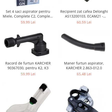
Home Cinema & Audio
Playere, Boxe & Casti
Set 4 saci aspirator pentru
Recipient zat cafea Delonghi
Telescoape & Optica
Miele, Complete C2, Complete
AS13200103, ECAM21 -
C3, Classic C1, S8, S5, S2,
ECAM25
Televizoare & accesorii
59,99 Lei
60,59 Lei
compatibil 12281680
Bacanie
Ambalaje cadouri
Cadouri
Curatenie si intretinere
Racord de furtun KARCHER
Maner furtun aspirator,
90367030, pentru K2, K3
KARCHER 2.863-012.0
59,99 Lei
65,48 Lei