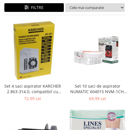
Curatenie si intretinere
FILTRE
Decoratiuni
Gradinarit
Hobby-uri creative
Iluminat & Electrice
Jaluzele
Kit-uri automatizari porti si usi
garaj
Mobila dormitor
Mobila gradina & terasa
Mobila Living & Dining
Organizare si depozitare
Set 4 saci aspirator KARCHER
Set 10 saci de aspirator
Rafturi
2.863-314.0, compatibil cu
NUMATIC 604015 NVM-1CH,
WD, KWD, SE
9L
Sanitare
72,99 Lei
69,99 Lei
Scule electrice si unelte
Silicon, spume si solutii tehnice
Sisteme Incalzire
Textile si covoare