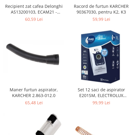
Home Cinema & Audio
Recipient zat cafea Delonghi
Racord de furtun KARCHER
Playere, Boxe & Casti
AS13200103, ECAM21 -
90367030, pentru K2, K3
Telescoape & Optica
ECAM25
60,59 Lei
59,99 Lei
Televizoare & accesorii
Bacanie
Ambalaje cadouri
Cadouri
Curatenie si intretinere
Maner furtun aspirator,
Set 12 saci de aspirator
KARCHER 2.863-012.0
E201SM, ELECTROLUX
9001684811, CLASSIC LONG
65,48 Lei
99,99 Lei
PERFORMANCE