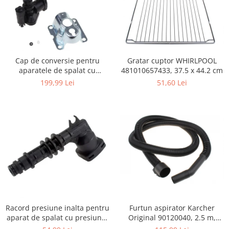
Igiena si ingrijire
Jucarii si Jocuri
Maternitate
Petshop
Gratar cuptor WHIRLPOOL
Cap de conversie pentru
Accesorii animale de companie
481010657433, 37.5 x 44.2 cm
aparatele de spalat cu
Acvaristica
presiune KARCHER K
51,60 Lei
199,99 Lei
Castroane si adapatori animale
Igiena animale de companie
Mobila si transport animale de
companie
Zgarzi, lese si hamuri
PC, Periferice & Software
Componente PC
Desktop PC & Monitoare
Imprimante, Scanere &
Consumabile
Furtun aspirator Karcher
Racord presiune inalta pentru
Periferice PC
Original 90120040, 2.5 m,
aparat de spalat cu presiune,
negru
KARCHER 9.013-355.0, K4/K5