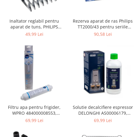
Gaming, Carti & Birotica
Birotica & Papetarie
Rezerva aparat de ras Philips
Inaltator reglabil pentru
Console, Jocuri & Accesorii
TT2000/43 pentru seriile
aparat de tuns, PHILIPS
Ingrijire personala & Cosmetice
Bodygroom 3000/5000/7000 si
422203633281, 3-15 mm,
90,58 Lei
49,99 Lei
Click&Style
HC56xx, HC76xx
Accesorii aparate de ras electrice
Accesorii aparate hair styling
Aparate & Accesorii ingrijire
personala
Aparate cosmetice
Articole Sanatate si Wellness
Consumabile sanitare
Cosmetice si produse ingrijire
personala
Igiena dentara
Filtru apa pentru frigider,
Solutie decalcifiere espressor
WPRO 484000008553,
DELONGHI AS00006179,
Jucarii, Copii & Bebe
compatibil cu Samsung, AEG,
DLSC500, 500 ml
69,99 Lei
69,99 Lei
Camera copilului
Bosch, LG, Zanussi, Gorenje
Hrana bebelusi