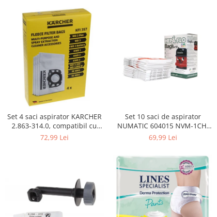
Curatenie si intretinere
Decoratiuni
Gradinarit
Hobby-uri creative
Iluminat & Electrice
Jaluzele
Kit-uri automatizari porti si usi
garaj
Mobila dormitor
Mobila gradina & terasa
Set 4 saci aspirator KARCHER
Set 10 saci de aspirator
2.863-314.0, compatibil cu
NUMATIC 604015 NVM-1CH,
Mobila Living & Dining
WD, KWD, SE
9L
72,99 Lei
69,99 Lei
Organizare si depozitare
Rafturi
Sanitare
Scule electrice si unelte
Silicon, spume si solutii tehnice
Sisteme Incalzire
Textile si covoare