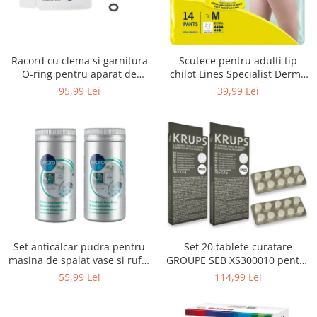
Uscatoare rufe
Utilaje si materiale de constructii
Laptop, Tablete & Telefoane
Racord cu clema si garnitura
Scutece pentru adulti tip
Accesorii tablete
O-ring pentru aparat de
chilot Lines Specialist Derma
spalat cu presiune, KARCHER
Protection Extra, 7 picaturi,
95,99 Lei
39,99 Lei
Laptopuri si Accesorii
4.064-047.0, K2, K3, K4
marimea M, 14 bucati
Telefoane Mobile & accesorii
Wearable & Gadgeturi
Electrocasnice & Climatizare
Accesorii si piese masini spalat
rufe si uscatoare
Accesorii si piese masini spalat
vase
Aparate Frigorifice
Set anticalcar pudra pentru
Set 20 tablete curatare
Aparate Racire Aer
masina de spalat vase si rufe,
GROUPE SEB XS300010 pentru
Aragaze si cuptoare cu microunde
WPRO 484000008416, 2 x 250g
espressoare Krups (2x10
55,99 Lei
114,99 Lei
tablete)
Climatizare & sisteme de incalzire
Electrocasnice pentru Bucatarie