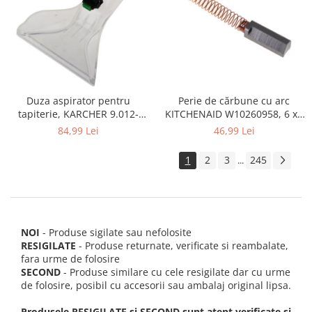
Perie de cărbune cu arc
Duza aspirator pentru
KITCHENAID W10260958, 6 x6
tapiterie, KARCHER 9.012-
x 19 mm, pentru 5KSM15
278.0, SE4001, SE4002, SE5100
46,99 Lei
84,99 Lei
si SE6100
1
2
3
245
...
NOI
- Produse sigilate sau nefolosite
RESIGILATE
- Produse returnate, verificate si reambalate,
fara urme de folosire
SECOND
- Produse similare cu cele resigilate dar cu urme
de folosire, posibil cu accesorii sau ambalaj original lipsa.
Produsele RESIGILATE si SECOND sunt atent verificate si