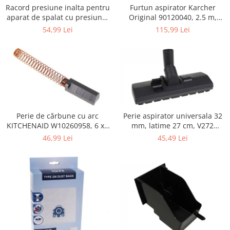
Retelistica & Supraveghere
Furtun aspirator Karcher
Racord presiune inalta pentru
Servere, Componente & UPS
Original 90120040, 2.5 m,
aparat de spalat cu presiune,
negru
KARCHER 9.013-355.0, K4/K5
Telecomenzi garaj
115,99 Lei
54,99 Lei
Sport & Activitati in aer liber
Accesorii antrenament
Accesorii Fitness
Accesorii sportive
Articole Voiaj
Camping
Perie de cărbune cu arc
Perie aspirator universala 32
Ciclism
KITCHENAID W10260958, 6 x6
mm, latime 27 cm, V272
x 19 mm, pentru 5KSM15
ECONOMY
Sporturi acvatice
46,99 Lei
45,49 Lei
Sporturi de interior
TV, Audio & Foto
Aparate Foto & Accesorii
Audio HI-FI & Profesionale
Camere video si sport
Drone si Accesorii