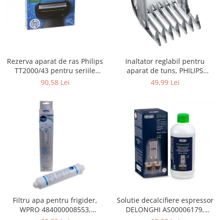
Gaming, Carti & Birotica
Birotica & Papetarie
Console, Jocuri & Accesorii
Ingrijire personala & Cosmetice
Rezerva aparat de ras Philips
Inaltator reglabil pentru
Accesorii aparate de ras electrice
TT2000/43 pentru seriile
aparat de tuns, PHILIPS
Accesorii aparate hair styling
Bodygroom 3000/5000/7000 si
422203633281, 3-15 mm,
90,58 Lei
49,99 Lei
Aparate & Accesorii ingrijire
Click&Style
HC56xx, HC76xx
personala
Aparate cosmetice
Articole Sanatate si Wellness
Consumabile sanitare
Cosmetice si produse ingrijire
personala
Igiena dentara
Jucarii, Copii & Bebe
Camera copilului
Filtru apa pentru frigider,
Solutie decalcifiere espressor
WPRO 484000008553,
DELONGHI AS00006179,
Hrana bebelusi
compatibil cu Samsung, AEG,
DLSC500, 500 ml