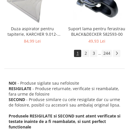
Suport lama pentru ferastrau
Duza aspirator pentru
BLACK&DECKER 582593-00
tapiterie, KARCHER 9.012-
278.0, SE4001, SE4002, SE5100
49,93 Lei
84,99 Lei
si SE6100
1
2
3
244
...
NOI
- Produse sigilate sau nefolosite
RESIGILATE
- Produse returnate, verificate si reambalate,
fara urme de folosire
SECOND
- Produse similare cu cele resigilate dar cu urme
de folosire, posibil cu accesorii sau ambalaj original lipsa.
Produsele RESIGILATE si SECOND sunt atent verificate si
testate inainte de a fi reambalate, si sunt perfect
functionale