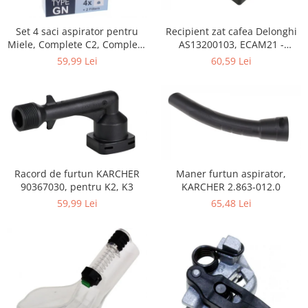
Home Cinema & Audio
Playere, Boxe & Casti
Set 4 saci aspirator pentru
Recipient zat cafea Delonghi
Telescoape & Optica
Miele, Complete C2, Complete
AS13200103, ECAM21 -
C3, Classic C1, S8, S5, S2,
ECAM25
Televizoare & accesorii
59,99 Lei
60,59 Lei
compatibil 12281680
Bacanie
Ambalaje cadouri
Cadouri
Curatenie si intretinere
Racord de furtun KARCHER
Maner furtun aspirator,
90367030, pentru K2, K3
KARCHER 2.863-012.0
59,99 Lei
65,48 Lei