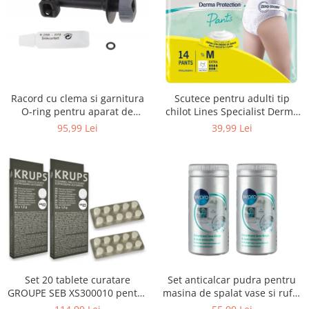
Uscatoare rufe
Utilaje si materiale de constructii
Laptop, Tablete & Telefoane
Accesorii tablete
Laptopuri si Accesorii
Racord cu clema si garnitura
Scutece pentru adulti tip
Telefoane Mobile & accesorii
O-ring pentru aparat de
chilot Lines Specialist Derma
spalat cu presiune, KARCHER
Protection Extra, 7 picaturi,
Wearable & Gadgeturi
95,99 Lei
39,99 Lei
4.064-047.0, K2, K3, K4
marimea M, 14 bucati
Electrocasnice & Climatizare
Accesorii si piese masini spalat
rufe si uscatoare
Accesorii si piese masini spalat
vase
Aparate Frigorifice
Aparate Racire Aer
Aragaze si cuptoare cu microunde
Set 20 tablete curatare
Set anticalcar pudra pentru
Climatizare & sisteme de incalzire
GROUPE SEB XS300010 pentru
masina de spalat vase si rufe,
Electrocasnice pentru Bucatarie
espressoare Krups (2x10
WPRO 484000008416, 2 x 250g