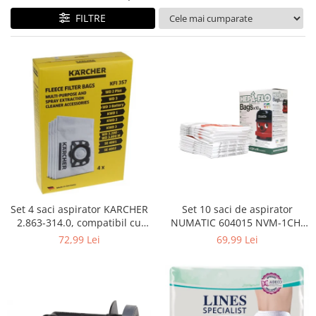
Curatenie si intretinere
FILTRE
Decoratiuni
Gradinarit
Hobby-uri creative
Iluminat & Electrice
Jaluzele
Kit-uri automatizari porti si usi
garaj
Mobila dormitor
Mobila gradina & terasa
Mobila Living & Dining
Organizare si depozitare
Set 4 saci aspirator KARCHER
Set 10 saci de aspirator
Rafturi
2.863-314.0, compatibil cu
NUMATIC 604015 NVM-1CH,
WD, KWD, SE
9L
Sanitare
72,99 Lei
69,99 Lei
Scule electrice si unelte
Silicon, spume si solutii tehnice
Sisteme Incalzire
Textile si covoare