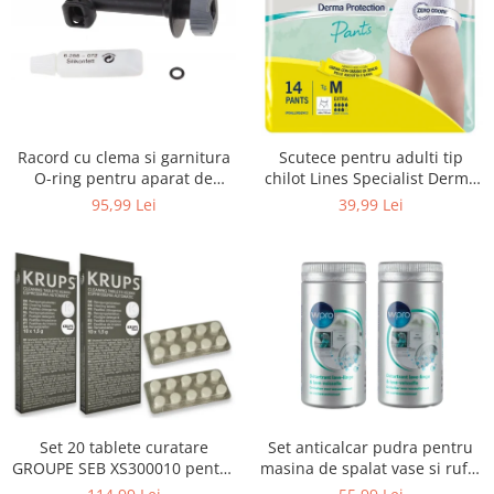
Uscatoare rufe
Utilaje si materiale de constructii
Laptop, Tablete & Telefoane
Accesorii tablete
Laptopuri si Accesorii
Racord cu clema si garnitura
Scutece pentru adulti tip
Telefoane Mobile & accesorii
O-ring pentru aparat de
chilot Lines Specialist Derma
spalat cu presiune, KARCHER
Protection Extra, 7 picaturi,
Wearable & Gadgeturi
95,99 Lei
39,99 Lei
4.064-047.0, K2, K3, K4
marimea M, 14 bucati
Electrocasnice & Climatizare
Accesorii si piese masini spalat
rufe si uscatoare
Accesorii si piese masini spalat
vase
Aparate Frigorifice
Aparate Racire Aer
Aragaze si cuptoare cu microunde
Set 20 tablete curatare
Set anticalcar pudra pentru
Climatizare & sisteme de incalzire
GROUPE SEB XS300010 pentru
masina de spalat vase si rufe,
Electrocasnice pentru Bucatarie
espressoare Krups (2x10
WPRO 484000008416, 2 x 250g