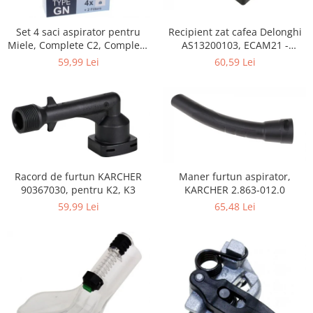
Home Cinema & Audio
Playere, Boxe & Casti
Set 4 saci aspirator pentru
Recipient zat cafea Delonghi
Telescoape & Optica
Miele, Complete C2, Complete
AS13200103, ECAM21 -
C3, Classic C1, S8, S5, S2,
ECAM25
Televizoare & accesorii
59,99 Lei
60,59 Lei
compatibil 12281680
Bacanie
Ambalaje cadouri
Cadouri
Curatenie si intretinere
Racord de furtun KARCHER
Maner furtun aspirator,
90367030, pentru K2, K3
KARCHER 2.863-012.0
59,99 Lei
65,48 Lei