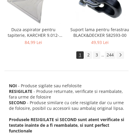
Suport lama pentru ferastrau
Duza aspirator pentru
BLACK&DECKER 582593-00
tapiterie, KARCHER 9.012-
278.0, SE4001, SE4002, SE5100
49,93 Lei
84,99 Lei
si SE6100
1
2
3
244
...
NOI
- Produse sigilate sau nefolosite
RESIGILATE
- Produse returnate, verificate si reambalate,
fara urme de folosire
SECOND
- Produse similare cu cele resigilate dar cu urme
de folosire, posibil cu accesorii sau ambalaj original lipsa.
Produsele RESIGILATE si SECOND sunt atent verificate si
testate inainte de a fi reambalate, si sunt perfect
functionale