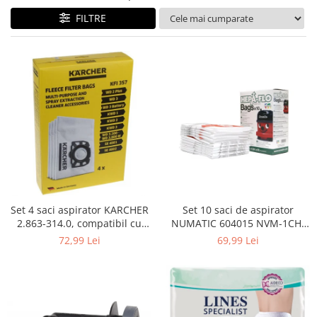
Curatenie si intretinere
FILTRE
Decoratiuni
Gradinarit
Hobby-uri creative
Iluminat & Electrice
Jaluzele
Kit-uri automatizari porti si usi
garaj
Mobila dormitor
Mobila gradina & terasa
Mobila Living & Dining
Organizare si depozitare
Set 4 saci aspirator KARCHER
Set 10 saci de aspirator
Rafturi
2.863-314.0, compatibil cu
NUMATIC 604015 NVM-1CH,
WD, KWD, SE
9L
Sanitare
72,99 Lei
69,99 Lei
Scule electrice si unelte
Silicon, spume si solutii tehnice
Sisteme Incalzire
Textile si covoare