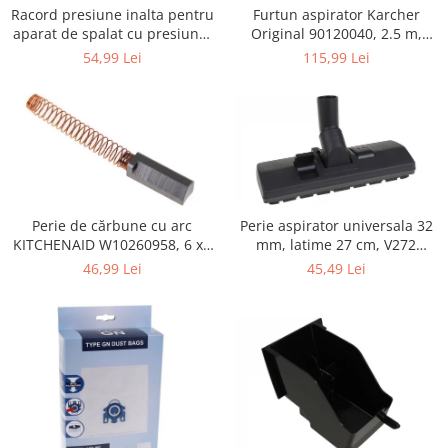
Retelistica & Supraveghere
Furtun aspirator Karcher
Racord presiune inalta pentru
Servere, Componente & UPS
Original 90120040, 2.5 m,
aparat de spalat cu presiune,
negru
KARCHER 9.013-355.0, K4/K5
Telecomenzi garaj
115,99 Lei
54,99 Lei
Sport & Activitati in aer liber
Accesorii antrenament
Accesorii Fitness
Accesorii sportive
Articole Voiaj
Camping
Perie de cărbune cu arc
Perie aspirator universala 32
Ciclism
KITCHENAID W10260958, 6 x6
mm, latime 27 cm, V272
x 19 mm, pentru 5KSM15
ECONOMY
Sporturi acvatice
46,99 Lei
45,49 Lei
Sporturi de interior
TV, Audio & Foto
Aparate Foto & Accesorii
Audio HI-FI & Profesionale
Camere video si sport
Drone si Accesorii