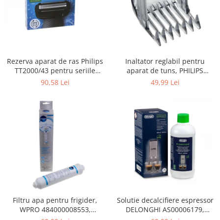
Gaming, Carti & Birotica
Birotica & Papetarie
Console, Jocuri & Accesorii
Ingrijire personala & Cosmetice
Rezerva aparat de ras Philips
Inaltator reglabil pentru
Accesorii aparate de ras electrice
TT2000/43 pentru seriile
aparat de tuns, PHILIPS
Accesorii aparate hair styling
Bodygroom 3000/5000/7000 si
422203633281, 3-15 mm,
90,58 Lei
49,99 Lei
Aparate & Accesorii ingrijire
Click&Style
HC56xx, HC76xx
personala
Aparate cosmetice
Articole Sanatate si Wellness
Consumabile sanitare
Cosmetice si produse ingrijire
personala
Igiena dentara
Jucarii, Copii & Bebe
Camera copilului
Filtru apa pentru frigider,
Solutie decalcifiere espressor
WPRO 484000008553,
DELONGHI AS00006179,
Hrana bebelusi
compatibil cu Samsung, AEG,
DLSC500, 500 ml