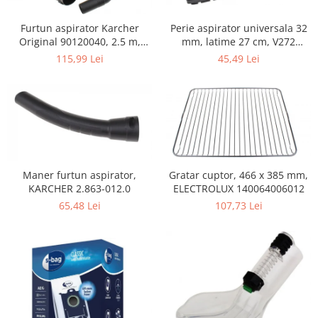
Home Cinema & Audio
Playere, Boxe & Casti
Perie aspirator universala 32
Furtun aspirator Karcher
Telescoape & Optica
mm, latime 27 cm, V272
Original 90120040, 2.5 m,
ECONOMY
negru
45,49 Lei
115,99 Lei
Televizoare & accesorii
Bacanie
Ambalaje cadouri
Cadouri
Curatenie si intretinere
Maner furtun aspirator,
Gratar cuptor, 466 x 385 mm,
KARCHER 2.863-012.0
ELECTROLUX 140064006012
65,48 Lei
107,73 Lei