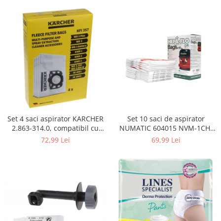
Curatenie si intretinere
Decoratiuni
Gradinarit
Hobby-uri creative
Iluminat & Electrice
Jaluzele
Kit-uri automatizari porti si usi
garaj
Mobila dormitor
Mobila gradina & terasa
Set 4 saci aspirator KARCHER
Set 10 saci de aspirator
2.863-314.0, compatibil cu
NUMATIC 604015 NVM-1CH,
Mobila Living & Dining
WD, KWD, SE
9L
72,99 Lei
69,99 Lei
Organizare si depozitare
Rafturi
Sanitare
Scule electrice si unelte
Silicon, spume si solutii tehnice
Sisteme Incalzire
Textile si covoare