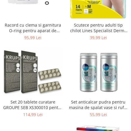
Uscatoare rufe
Utilaje si materiale de constructii
Laptop, Tablete & Telefoane
Racord cu clema si garnitura
Scutece pentru adulti tip
Accesorii tablete
O-ring pentru aparat de
chilot Lines Specialist Derma
spalat cu presiune, KARCHER
Protection Extra, 7 picaturi,
95,99 Lei
39,99 Lei
Laptopuri si Accesorii
4.064-047.0, K2, K3, K4
marimea M, 14 bucati
Telefoane Mobile & accesorii
Wearable & Gadgeturi
Electrocasnice & Climatizare
Accesorii si piese masini spalat
rufe si uscatoare
Accesorii si piese masini spalat
vase
Aparate Frigorifice
Set 20 tablete curatare
Set anticalcar pudra pentru
Aparate Racire Aer
GROUPE SEB XS300010 pentru
masina de spalat vase si rufe,
Aragaze si cuptoare cu microunde
espressoare Krups (2x10
WPRO 484000008416, 2 x 250g
114,99 Lei
55,99 Lei
tablete)
Climatizare & sisteme de incalzire
Electrocasnice pentru Bucatarie