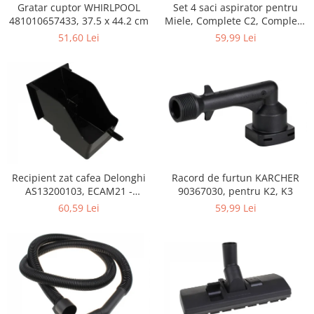
Retelistica & Supraveghere
Gratar cuptor WHIRLPOOL
Set 4 saci aspirator pentru
Servere, Componente & UPS
481010657433, 37.5 x 44.2 cm
Miele, Complete C2, Complete
C3, Classic C1, S8, S5, S2,
51,60 Lei
59,99 Lei
Telecomenzi garaj
compatibil 12281680
Sport & Activitati in aer liber
Accesorii antrenament
Accesorii Fitness
Accesorii sportive
Articole Voiaj
Camping
Ciclism
Recipient zat cafea Delonghi
Racord de furtun KARCHER
Sporturi acvatice
AS13200103, ECAM21 -
90367030, pentru K2, K3
ECAM25
Sporturi de interior
60,59 Lei
59,99 Lei
TV, Audio & Foto
Aparate Foto & Accesorii
Audio HI-FI & Profesionale
Camere video si sport
Drone si Accesorii