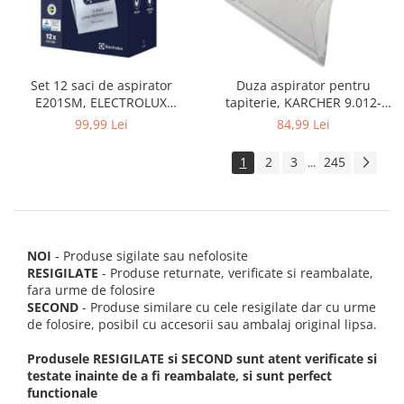
Set 12 saci de aspirator
Duza aspirator pentru
E201SM, ELECTROLUX
tapiterie, KARCHER 9.012-
9001684811, CLASSIC LONG
278.0, SE4001, SE4002, SE5100
99,99 Lei
84,99 Lei
PERFORMANCE
si SE6100
1
2
3
245
...
NOI
- Produse sigilate sau nefolosite
RESIGILATE
- Produse returnate, verificate si reambalate,
fara urme de folosire
SECOND
- Produse similare cu cele resigilate dar cu urme
de folosire, posibil cu accesorii sau ambalaj original lipsa.
Produsele RESIGILATE si SECOND sunt atent verificate si
testate inainte de a fi reambalate, si sunt perfect
functionale