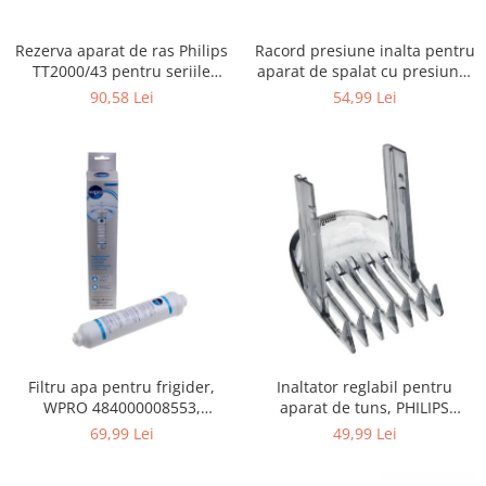
Gaming, Carti & Birotica
Birotica & Papetarie
Rezerva aparat de ras Philips
Racord presiune inalta pentru
TT2000/43 pentru seriile
aparat de spalat cu presiune,
Console, Jocuri & Accesorii
Bodygroom 3000/5000/7000 si
KARCHER 9.013-355.0, K4/K5
90,58 Lei
54,99 Lei
Ingrijire personala & Cosmetice
Click&Style
Accesorii aparate de ras electrice
Accesorii aparate hair styling
Aparate & Accesorii ingrijire
personala
Aparate cosmetice
Articole Sanatate si Wellness
Consumabile sanitare
Cosmetice si produse ingrijire
personala
Igiena dentara
Filtru apa pentru frigider,
Inaltator reglabil pentru
Jucarii, Copii & Bebe
WPRO 484000008553,
aparat de tuns, PHILIPS
compatibil cu Samsung, AEG,
422203633281, 3-15 mm,
69,99 Lei
49,99 Lei
Camera copilului
Bosch, LG, Zanussi, Gorenje
HC56xx, HC76xx
Hrana bebelusi