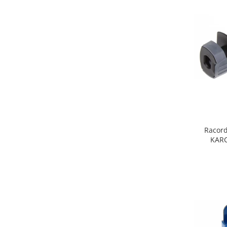
Fiare de calcat si masini de cusut
Ingrijire Locuinta
Purificatoare de aer
Fashion
Bijuterii
Ceasuri barbatesti
Ceasuri dama
Cutii, curele si accesorii ceasuri
Genti si accesorii barbati
Genti si accesorii femei
Racord
KARC
Imbracaminte barbati
Imbracaminte femei
Imbracaminte si Incaltaminte copii
Incaltaminte barbati
Incaltaminte femei
Ochelari de soare
Ochelari de vedere