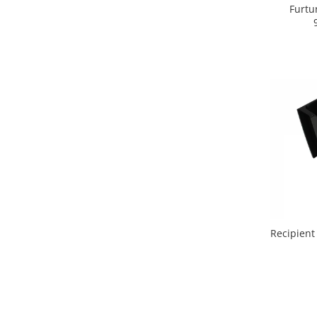
Retelistica & Supraveghere
Furtu
Servere, Componente & UPS
Telecomenzi garaj
Sport & Activitati in aer liber
Accesorii antrenament
Accesorii Fitness
Accesorii sportive
Articole Voiaj
Camping
Ciclism
Sporturi acvatice
Sporturi de interior
TV, Audio & Foto
Recipient
Aparate Foto & Accesorii
Audio HI-FI & Profesionale
Camere video si sport
Drone si Accesorii