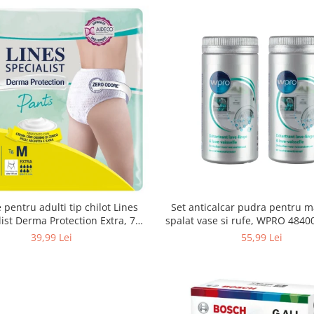
Set anticalcar pudra pentru m
 pentru adulti tip chilot Lines
spalat vase si rufe, WPRO 484
list Derma Protection Extra, 7
2 x 250g
turi, marimea M, 14 bucati
55,99 Lei
39,99 Lei