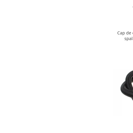
Igiena si ingrijire
Jucarii si Jocuri
Maternitate
Petshop
Cap de 
Accesorii animale de companie
spa
Acvaristica
Castroane si adapatori animale
Igiena animale de companie
Mobila si transport animale de
companie
Zgarzi, lese si hamuri
PC, Periferice & Software
Componente PC
Desktop PC & Monitoare
Imprimante, Scanere &
Consumabile
Periferice PC