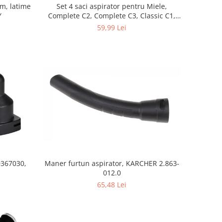
mm, latime
Set 4 saci aspirator pentru Miele,
Y
Complete C2, Complete C3, Classic C1,
S8, S5, S2, compatibil 12281680
59,99 Lei
0367030,
Maner furtun aspirator, KARCHER 2.863-
012.0
65,48 Lei