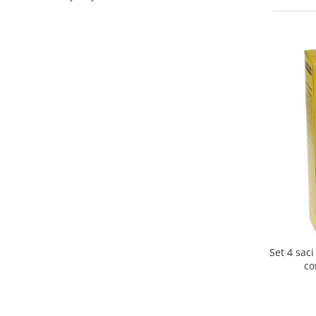
Curatenie si intretinere
Decoratiuni
Gradinarit
Hobby-uri creative
Iluminat & Electrice
Jaluzele
Kit-uri automatizari porti si usi
garaj
Mobila dormitor
Mobila gradina & terasa
Mobila Living & Dining
Organizare si depozitare
Rafturi
Sanitare
Set 4 sac
Scule electrice si unelte
co
Silicon, spume si solutii tehnice
Sisteme Incalzire
Textile si covoare