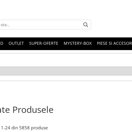
ND
OUTLET
SUPER-OFERTE
MYSTERY-BOX
PIESE SI ACCESO
te Produsele
1-
24
din
5858
produse