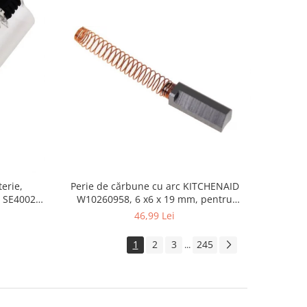
erie,
Perie de cărbune cu arc KITCHENAID
 SE4002,
W10260958, 6 x6 x 19 mm, pentru
5KSM15
46,99 Lei
1
2
3
245
...