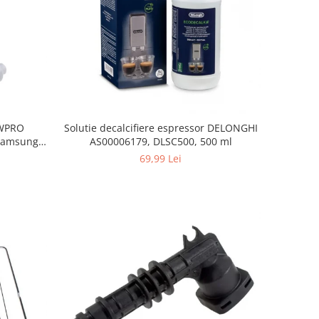
, WPRO
Solutie decalcifiere espressor DELONGHI
Samsung,
AS00006179, DLSC500, 500 ml
orenje
69,99 Lei