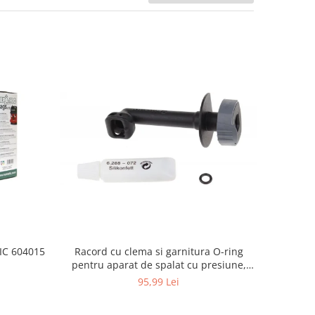
Racord cu clema si garnitura O-ring
TIC 604015
pentru aparat de spalat cu presiune,
KARCHER 4.064-047.0, K2, K3, K4
95,99 Lei