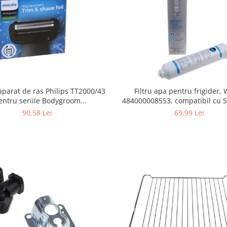
Filtru apa pentru frigider
aparat de ras Philips TT2000/43
484000008553, compatibil cu 
entru seriile Bodygroom
AEG, Bosch, LG, Zanussi, G
0/5000/7000 si Click&Style
69,99 Lei
90,58 Lei