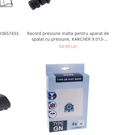
10657433,
Racord presiune inalta pentru aparat de
spalat cu presiune, KARCHER 9.013-
355.0, K4/K5
54,99 Lei