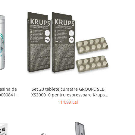
asina de
Set 20 tablete curatare GROUPE SEB
000008416,
XS300010 pentru espressoare Krups
(2x10 tablete)
114,99 Lei