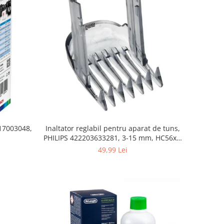
 17003048,
Inaltator reglabil pentru aparat de tuns,
PHILIPS 422203633281, 3-15 mm, HC56xx,
HC76xx
49,99 Lei