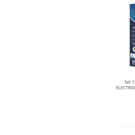
Home Cinema & Audio
Playere, Boxe & Casti
Telescoape & Optica
Televizoare & accesorii
Bacanie
Ambalaje cadouri
Cadouri
Curatenie si intretinere
Set 1
ELECTROL