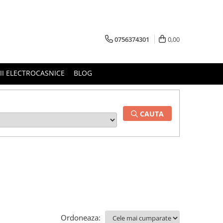
0756374301
0,00
RII ELECTROCASNICE
BLOG
CAUTA
Ordoneaza: