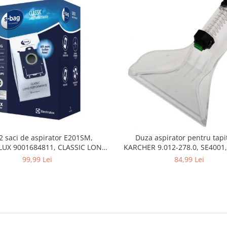
2 saci de aspirator E201SM,
Duza aspirator pentru tapit
UX 9001684811, CLASSIC LONG
KARCHER 9.012-278.0, SE4001,
PERFORMANCE
SE5100 si SE6100
99,99 Lei
84,99 Lei