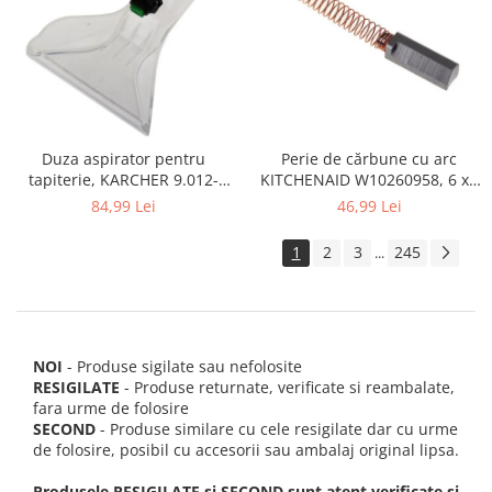
Perie de cărbune cu arc
Duza aspirator pentru
KITCHENAID W10260958, 6 x6
tapiterie, KARCHER 9.012-
x 19 mm, pentru 5KSM15
278.0, SE4001, SE4002, SE5100
46,99 Lei
84,99 Lei
si SE6100
1
2
3
245
...
NOI
- Produse sigilate sau nefolosite
RESIGILATE
- Produse returnate, verificate si reambalate,
fara urme de folosire
SECOND
- Produse similare cu cele resigilate dar cu urme
de folosire, posibil cu accesorii sau ambalaj original lipsa.
Produsele RESIGILATE si SECOND sunt atent verificate si