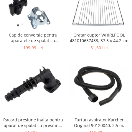
Igiena si ingrijire
Jucarii si Jocuri
Maternitate
Petshop
Gratar cuptor WHIRLPOOL
Cap de conversie pentru
Accesorii animale de companie
481010657433, 37.5 x 44.2 cm
aparatele de spalat cu
Acvaristica
presiune KARCHER K
51,60 Lei
199,99 Lei
Castroane si adapatori animale
Igiena animale de companie
Mobila si transport animale de
companie
Zgarzi, lese si hamuri
PC, Periferice & Software
Componente PC
Desktop PC & Monitoare
Imprimante, Scanere &
Consumabile
Furtun aspirator Karcher
Racord presiune inalta pentru
Periferice PC
Original 90120040, 2.5 m,
aparat de spalat cu presiune,
negru
KARCHER 9.013-355.0, K4/K5