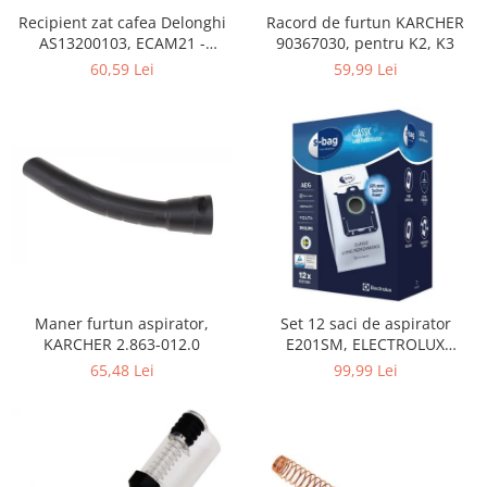
Home Cinema & Audio
Recipient zat cafea Delonghi
Racord de furtun KARCHER
Playere, Boxe & Casti
AS13200103, ECAM21 -
90367030, pentru K2, K3
Telescoape & Optica
ECAM25
60,59 Lei
59,99 Lei
Televizoare & accesorii
Bacanie
Ambalaje cadouri
Cadouri
Curatenie si intretinere
Maner furtun aspirator,
Set 12 saci de aspirator
KARCHER 2.863-012.0
E201SM, ELECTROLUX
9001684811, CLASSIC LONG
65,48 Lei
99,99 Lei
PERFORMANCE