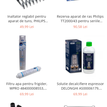
Gaming, Carti & Birotica
Birotica & Papetarie
Rezerva aparat de ras Philips
Inaltator reglabil pentru
Console, Jocuri & Accesorii
TT2000/43 pentru seriile
aparat de tuns, PHILIPS
Ingrijire personala & Cosmetice
Bodygroom 3000/5000/7000 si
422203633281, 3-15 mm,
90,58 Lei
49,99 Lei
Click&Style
HC56xx, HC76xx
Accesorii aparate de ras electrice
Accesorii aparate hair styling
Aparate & Accesorii ingrijire
personala
Aparate cosmetice
Articole Sanatate si Wellness
Consumabile sanitare
Cosmetice si produse ingrijire
personala
Igiena dentara
Filtru apa pentru frigider,
Solutie decalcifiere espressor
WPRO 484000008553,
DELONGHI AS00006179,
Jucarii, Copii & Bebe
compatibil cu Samsung, AEG,
DLSC500, 500 ml
69,99 Lei
69,99 Lei
Camera copilului
Bosch, LG, Zanussi, Gorenje
Hrana bebelusi