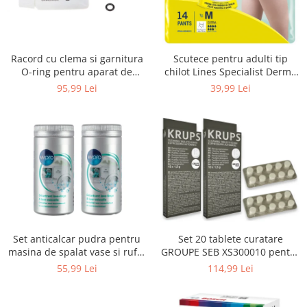
Uscatoare rufe
Utilaje si materiale de constructii
Laptop, Tablete & Telefoane
Racord cu clema si garnitura
Scutece pentru adulti tip
Accesorii tablete
O-ring pentru aparat de
chilot Lines Specialist Derma
spalat cu presiune, KARCHER
Protection Extra, 7 picaturi,
95,99 Lei
39,99 Lei
Laptopuri si Accesorii
4.064-047.0, K2, K3, K4
marimea M, 14 bucati
Telefoane Mobile & accesorii
Wearable & Gadgeturi
Electrocasnice & Climatizare
Accesorii si piese masini spalat
rufe si uscatoare
Accesorii si piese masini spalat
vase
Aparate Frigorifice
Set anticalcar pudra pentru
Set 20 tablete curatare
Aparate Racire Aer
masina de spalat vase si rufe,
GROUPE SEB XS300010 pentru
Aragaze si cuptoare cu microunde
WPRO 484000008416, 2 x 250g
espressoare Krups (2x10
55,99 Lei
114,99 Lei
tablete)
Climatizare & sisteme de incalzire
Electrocasnice pentru Bucatarie