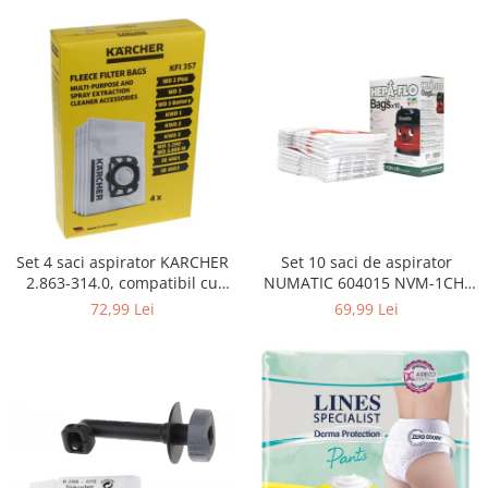
Curatenie si intretinere
Decoratiuni
Gradinarit
Hobby-uri creative
Iluminat & Electrice
Jaluzele
Kit-uri automatizari porti si usi
garaj
Mobila dormitor
Mobila gradina & terasa
Set 4 saci aspirator KARCHER
Set 10 saci de aspirator
2.863-314.0, compatibil cu
NUMATIC 604015 NVM-1CH,
Mobila Living & Dining
WD, KWD, SE
9L
72,99 Lei
69,99 Lei
Organizare si depozitare
Rafturi
Sanitare
Scule electrice si unelte
Silicon, spume si solutii tehnice
Sisteme Incalzire
Textile si covoare