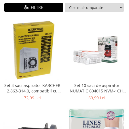
Curatenie si intretinere
FILTRE
Decoratiuni
Gradinarit
Hobby-uri creative
Iluminat & Electrice
Jaluzele
Kit-uri automatizari porti si usi
garaj
Mobila dormitor
Mobila gradina & terasa
Mobila Living & Dining
Organizare si depozitare
Set 4 saci aspirator KARCHER
Set 10 saci de aspirator
Rafturi
2.863-314.0, compatibil cu
NUMATIC 604015 NVM-1CH,
WD, KWD, SE
9L
Sanitare
72,99 Lei
69,99 Lei
Scule electrice si unelte
Silicon, spume si solutii tehnice
Sisteme Incalzire
Textile si covoare