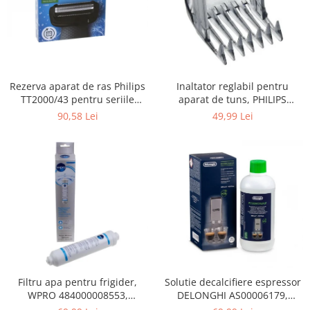
Gaming, Carti & Birotica
Birotica & Papetarie
Console, Jocuri & Accesorii
Ingrijire personala & Cosmetice
Rezerva aparat de ras Philips
Inaltator reglabil pentru
Accesorii aparate de ras electrice
TT2000/43 pentru seriile
aparat de tuns, PHILIPS
Accesorii aparate hair styling
Bodygroom 3000/5000/7000 si
422203633281, 3-15 mm,
90,58 Lei
49,99 Lei
Aparate & Accesorii ingrijire
Click&Style
HC56xx, HC76xx
personala
Aparate cosmetice
Articole Sanatate si Wellness
Consumabile sanitare
Cosmetice si produse ingrijire
personala
Igiena dentara
Jucarii, Copii & Bebe
Camera copilului
Filtru apa pentru frigider,
Solutie decalcifiere espressor
WPRO 484000008553,
DELONGHI AS00006179,
Hrana bebelusi
compatibil cu Samsung, AEG,
DLSC500, 500 ml