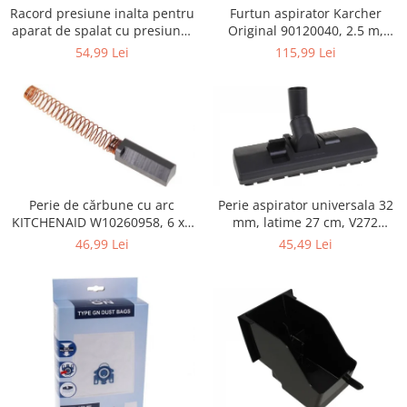
Retelistica & Supraveghere
Furtun aspirator Karcher
Racord presiune inalta pentru
Servere, Componente & UPS
Original 90120040, 2.5 m,
aparat de spalat cu presiune,
negru
KARCHER 9.013-355.0, K4/K5
Telecomenzi garaj
115,99 Lei
54,99 Lei
Sport & Activitati in aer liber
Accesorii antrenament
Accesorii Fitness
Accesorii sportive
Articole Voiaj
Camping
Perie de cărbune cu arc
Perie aspirator universala 32
Ciclism
KITCHENAID W10260958, 6 x6
mm, latime 27 cm, V272
x 19 mm, pentru 5KSM15
ECONOMY
Sporturi acvatice
46,99 Lei
45,49 Lei
Sporturi de interior
TV, Audio & Foto
Aparate Foto & Accesorii
Audio HI-FI & Profesionale
Camere video si sport
Drone si Accesorii