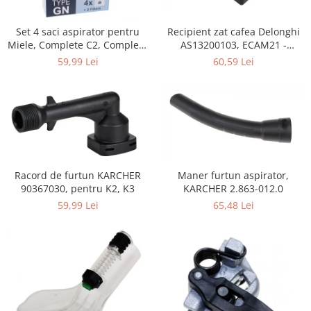
Home Cinema & Audio
Playere, Boxe & Casti
Set 4 saci aspirator pentru
Recipient zat cafea Delonghi
Telescoape & Optica
Miele, Complete C2, Complete
AS13200103, ECAM21 -
C3, Classic C1, S8, S5, S2,
ECAM25
Televizoare & accesorii
59,99 Lei
60,59 Lei
compatibil 12281680
Bacanie
Ambalaje cadouri
Cadouri
Curatenie si intretinere
Racord de furtun KARCHER
Maner furtun aspirator,
90367030, pentru K2, K3
KARCHER 2.863-012.0
59,99 Lei
65,48 Lei