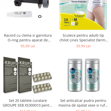
Uscatoare rufe
Utilaje si materiale de constructii
Laptop, Tablete & Telefoane
Accesorii tablete
Laptopuri si Accesorii
Racord cu clema si garnitura
Scutece pentru adulti tip
Telefoane Mobile & accesorii
O-ring pentru aparat de
chilot Lines Specialist Derma
spalat cu presiune, KARCHER
Protection Extra, 7 picaturi,
Wearable & Gadgeturi
95,99 Lei
39,99 Lei
4.064-047.0, K2, K3, K4
marimea M, 14 bucati
Electrocasnice & Climatizare
Accesorii si piese masini spalat
rufe si uscatoare
Accesorii si piese masini spalat
vase
Aparate Frigorifice
Aparate Racire Aer
Aragaze si cuptoare cu microunde
Set 20 tablete curatare
Set anticalcar pudra pentru
Climatizare & sisteme de incalzire
GROUPE SEB XS300010 pentru
masina de spalat vase si rufe,
Electrocasnice pentru Bucatarie
espressoare Krups (2x10
WPRO 484000008416, 2 x 250g