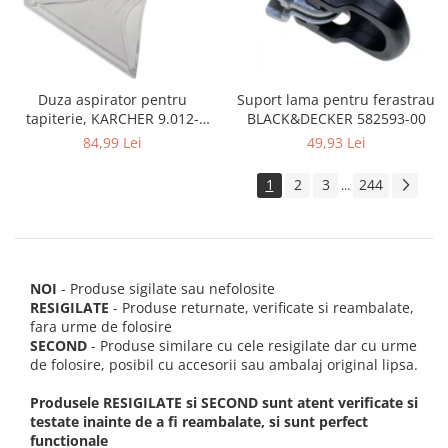
Suport lama pentru ferastrau
Duza aspirator pentru
BLACK&DECKER 582593-00
tapiterie, KARCHER 9.012-
278.0, SE4001, SE4002, SE5100
49,93 Lei
84,99 Lei
si SE6100
1
2
3
244
...
NOI
- Produse sigilate sau nefolosite
RESIGILATE
- Produse returnate, verificate si reambalate,
fara urme de folosire
SECOND
- Produse similare cu cele resigilate dar cu urme
de folosire, posibil cu accesorii sau ambalaj original lipsa.
Produsele RESIGILATE si SECOND sunt atent verificate si
testate inainte de a fi reambalate, si sunt perfect
functionale