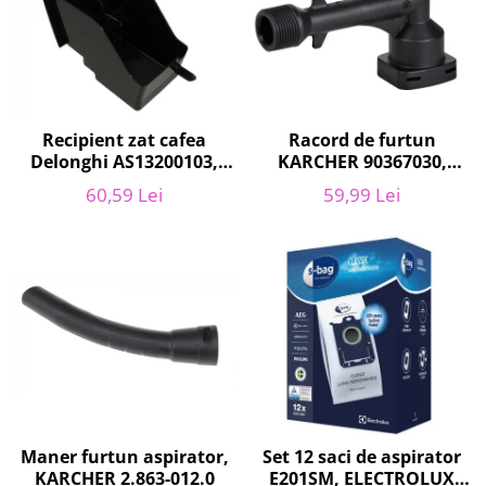
Home Cinema & Audio
Playere, Boxe & Casti
Telescoape & Optica
Televizoare & accesorii
Bacanie
Racord de furtun
Recipient zat cafea
Ambalaje cadouri
KARCHER 90367030,
Delonghi AS13200103,
Cadouri
pentru K2, K3
ECAM21 - ECAM25
59,99 Lei
60,59 Lei
Curatenie si intretinere
Maner furtun aspirator,
Set 12 saci de aspirator
KARCHER 2.863-012.0
E201SM, ELECTROLUX