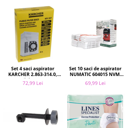
Curatenie si intretinere
Decoratiuni
Gradinarit
Hobby-uri creative
Iluminat & Electrice
Jaluzele
Kit-uri automatizari porti si usi
garaj
Mobila dormitor
Mobila gradina & terasa
Set 10 saci de aspirator
Set 4 saci aspirator
NUMATIC 604015 NVM-
KARCHER 2.863-314.0,
Mobila Living & Dining
1CH, 9L
compatibil cu WD, KWD,
Organizare si depozitare
69,99 Lei
72,99 Lei
SE
Rafturi
Sanitare
Scule electrice si unelte
Silicon, spume si solutii tehnice
Sisteme Incalzire
Textile si covoare