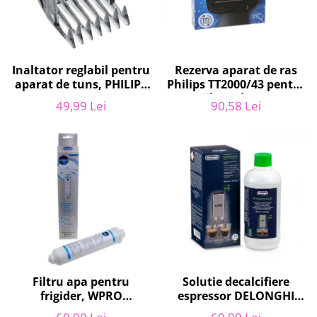
Gaming, Carti & Birotica
Birotica & Papetarie
Console, Jocuri & Accesorii
Ingrijire personala & Cosmetice
Inaltator reglabil pentru
Rezerva aparat de ras
aparat de tuns, PHILIPS
Philips TT2000/43 pentru
Accesorii aparate de ras electrice
422203633281, 3-15 mm,
seriile Bodygroom
49,99 Lei
90,58 Lei
Accesorii aparate hair styling
HC56xx, HC76xx
3000/5000/7000 si
Click&Style
Aparate & Accesorii ingrijire
personala
Aparate cosmetice
Articole Sanatate si Wellness
Consumabile sanitare
Cosmetice si produse ingrijire
personala
Igiena dentara
Jucarii, Copii & Bebe
Filtru apa pentru
Solutie decalcifiere
Camera copilului
frigider, WPRO
espressor DELONGHI
Hrana bebelusi
484000008553,
AS00006179, DLSC500,