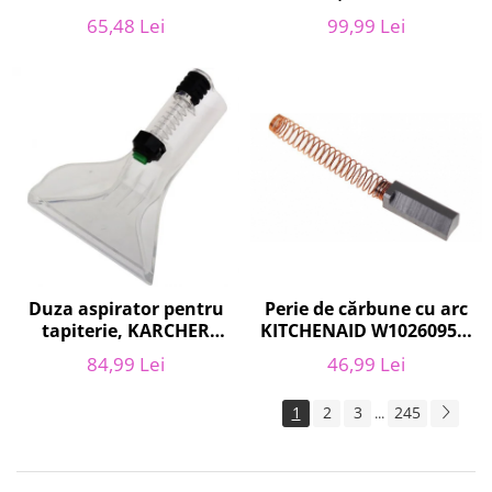
9001684811, CLASSIC
65,48 Lei
99,99 Lei
LONG PERFORMANCE
Duza aspirator pentru
Perie de cărbune cu arc
tapiterie, KARCHER
KITCHENAID W10260958,
9.012-278.0, SE4001,
6 x6 x 19 mm, pentru
84,99 Lei
46,99 Lei
SE4002, SE5100 si SE6100
5KSM15
1
2
3
245
...