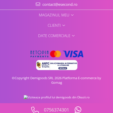
contact@esecond.ro
MAGAZINUL MEU
CLIENTI
DATE COMERCIALE
©Copyright Demigoods SRL 2026
Platforma E-commerce by
Gomag
0756374301
Vezi oferta pe CEL.ro