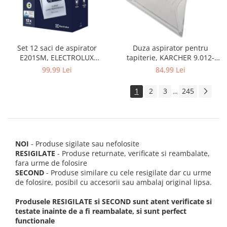
Set 12 saci de aspirator
Duza aspirator pentru
E201SM, ELECTROLUX
tapiterie, KARCHER 9.012-
9001684811, CLASSIC LONG
278.0, SE4001, SE4002, SE5100
99,99 Lei
84,99 Lei
PERFORMANCE
si SE6100
1
2
3
245
...
NOI
- Produse sigilate sau nefolosite
RESIGILATE
- Produse returnate, verificate si reambalate,
fara urme de folosire
SECOND
- Produse similare cu cele resigilate dar cu urme
de folosire, posibil cu accesorii sau ambalaj original lipsa.
Produsele RESIGILATE si SECOND sunt atent verificate si
testate inainte de a fi reambalate, si sunt perfect
functionale