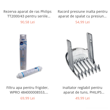
Gaming, Carti & Birotica
Birotica & Papetarie
Rezerva aparat de ras Philips
Racord presiune inalta pentru
TT2000/43 pentru seriile
aparat de spalat cu presiune,
Console, Jocuri & Accesorii
Bodygroom 3000/5000/7000 si
KARCHER 9.013-355.0, K4/K5
90,58 Lei
54,99 Lei
Ingrijire personala & Cosmetice
Click&Style
Accesorii aparate de ras electrice
Accesorii aparate hair styling
Aparate & Accesorii ingrijire
personala
Aparate cosmetice
Articole Sanatate si Wellness
Consumabile sanitare
Cosmetice si produse ingrijire
personala
Igiena dentara
Filtru apa pentru frigider,
Inaltator reglabil pentru
Jucarii, Copii & Bebe
WPRO 484000008553,
aparat de tuns, PHILIPS
compatibil cu Samsung, AEG,
422203633281, 3-15 mm,
69,99 Lei
49,99 Lei
Camera copilului
Bosch, LG, Zanussi, Gorenje
HC56xx, HC76xx
Hrana bebelusi