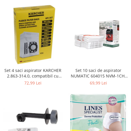
Curatenie si intretinere
Decoratiuni
Gradinarit
Hobby-uri creative
Iluminat & Electrice
Jaluzele
Kit-uri automatizari porti si usi
garaj
Mobila dormitor
Mobila gradina & terasa
Set 4 saci aspirator KARCHER
Set 10 saci de aspirator
2.863-314.0, compatibil cu
NUMATIC 604015 NVM-1CH,
Mobila Living & Dining
WD, KWD, SE
9L
72,99 Lei
69,99 Lei
Organizare si depozitare
Rafturi
Sanitare
Scule electrice si unelte
Silicon, spume si solutii tehnice
Sisteme Incalzire
Textile si covoare