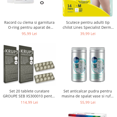
Uscatoare rufe
Utilaje si materiale de constructii
Laptop, Tablete & Telefoane
Racord cu clema si garnitura
Scutece pentru adulti tip
Accesorii tablete
O-ring pentru aparat de
chilot Lines Specialist Derma
spalat cu presiune, KARCHER
Protection Extra, 7 picaturi,
95,99 Lei
39,99 Lei
Laptopuri si Accesorii
4.064-047.0, K2, K3, K4
marimea M, 14 bucati
Telefoane Mobile & accesorii
Wearable & Gadgeturi
Electrocasnice & Climatizare
Accesorii si piese masini spalat
rufe si uscatoare
Accesorii si piese masini spalat
vase
Aparate Frigorifice
Set 20 tablete curatare
Set anticalcar pudra pentru
Aparate Racire Aer
GROUPE SEB XS300010 pentru
masina de spalat vase si rufe,
Aragaze si cuptoare cu microunde
espressoare Krups (2x10
WPRO 484000008416, 2 x 250g
114,99 Lei
55,99 Lei
tablete)
Climatizare & sisteme de incalzire
Electrocasnice pentru Bucatarie