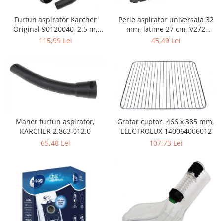
Home Cinema & Audio
Playere, Boxe & Casti
Perie aspirator universala 32
Furtun aspirator Karcher
Telescoape & Optica
mm, latime 27 cm, V272
Original 90120040, 2.5 m,
ECONOMY
negru
45,49 Lei
115,99 Lei
Televizoare & accesorii
Bacanie
Ambalaje cadouri
Cadouri
Curatenie si intretinere
Maner furtun aspirator,
Gratar cuptor, 466 x 385 mm,
KARCHER 2.863-012.0
ELECTROLUX 140064006012
65,48 Lei
107,73 Lei