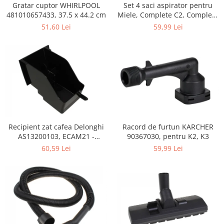
Retelistica & Supraveghere
Gratar cuptor WHIRLPOOL
Set 4 saci aspirator pentru
Servere, Componente & UPS
481010657433, 37.5 x 44.2 cm
Miele, Complete C2, Complete
C3, Classic C1, S8, S5, S2,
51,60 Lei
59,99 Lei
Telecomenzi garaj
compatibil 12281680
Sport & Activitati in aer liber
Accesorii antrenament
Accesorii Fitness
Accesorii sportive
Articole Voiaj
Camping
Ciclism
Recipient zat cafea Delonghi
Racord de furtun KARCHER
Sporturi acvatice
AS13200103, ECAM21 -
90367030, pentru K2, K3
ECAM25
Sporturi de interior
60,59 Lei
59,99 Lei
TV, Audio & Foto
Aparate Foto & Accesorii
Audio HI-FI & Profesionale
Camere video si sport
Drone si Accesorii