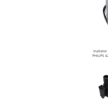
Gaming, Carti & Birotica
Birotica & Papetarie
Console, Jocuri & Accesorii
Ingrijire personala & Cosmetice
Accesorii aparate de ras electrice
Accesorii aparate hair styling
Aparate & Accesorii ingrijire
personala
Inaltator
Aparate cosmetice
PHILIPS 
Articole Sanatate si Wellness
Consumabile sanitare
Cosmetice si produse ingrijire
personala
Igiena dentara
Jucarii, Copii & Bebe
Camera copilului
Hrana bebelusi