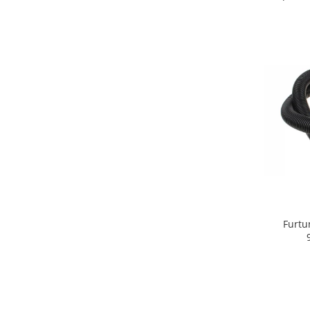
Retelistica & Supraveghere
Servere, Componente & UPS
Telecomenzi garaj
Sport & Activitati in aer liber
Accesorii antrenament
Accesorii Fitness
Accesorii sportive
Articole Voiaj
Camping
Ciclism
Sporturi acvatice
Sporturi de interior
TV, Audio & Foto
Furtu
Aparate Foto & Accesorii
Audio HI-FI & Profesionale
Camere video si sport
Drone si Accesorii