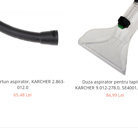
rtun aspirator, KARCHER 2.863-
Duza aspirator pentru tapit
012.0
KARCHER 9.012-278.0, SE4001,
SE5100 si SE6100
65,48 Lei
84,99 Lei