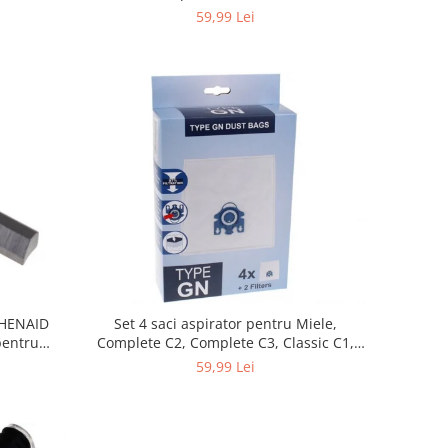
59,99 Lei
CHENAID
Set 4 saci aspirator pentru Miele,
Complete C2, Complete C3, Classic C1,
S8, S5, S2, compatibil 12281680
59,99 Lei