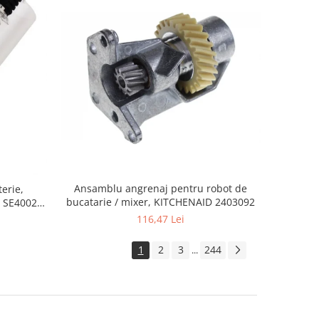
Ansamblu angrenaj pentru robot de
erie,
bucatarie / mixer, KITCHENAID 2403092
 SE4002,
116,47 Lei
1
2
3
244
...