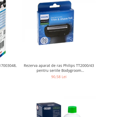
Rezerva aparat de ras Philips TT2000/43
 17003048,
pentru seriile Bodygroom
3000/5000/7000 si Click&Style
90,58 Lei