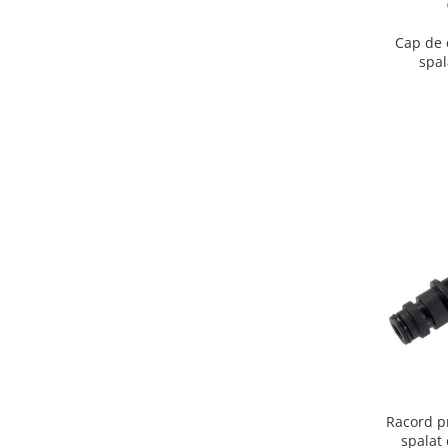
Igiena si ingrijire
Jucarii si Jocuri
Cap de 
spa
Maternitate
Petshop
Accesorii animale de companie
Acvaristica
Castroane si adapatori animale
Igiena animale de companie
Mobila si transport animale de
companie
Zgarzi, lese si hamuri
PC, Periferice & Software
Componente PC
Desktop PC & Monitoare
Imprimante, Scanere &
Consumabile
Racord p
Periferice PC
spalat