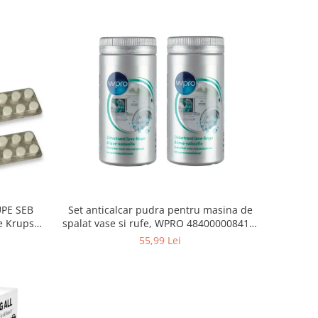
Set anticalcar pudra pentru masina de
UPE SEB
spalat vase si rufe, WPRO 484000008416,
e Krups
2 x 250g
55,99 Lei