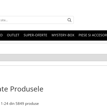
ND
OUTLET
SUPER-OFERTE
MYSTERY-BOX
PIESE SI ACCESO
te Produsele
1-
24
din
5849
produse