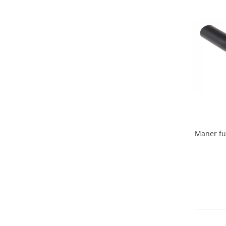
Home Cinema & Audio
Playere, Boxe & Casti
Telescoape & Optica
Televizoare & accesorii
Bacanie
Ambalaje cadouri
Cadouri
Curatenie si intretinere
Maner fu