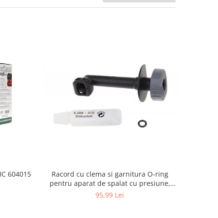
Racord cu clema si garnitura O-ring
TIC 604015
pentru aparat de spalat cu presiune,
KARCHER 4.064-047.0, K2, K3, K4
95,99 Lei