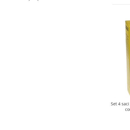
Curatenie si intretinere
Decoratiuni
Gradinarit
Hobby-uri creative
Iluminat & Electrice
Jaluzele
Kit-uri automatizari porti si usi
garaj
Mobila dormitor
Mobila gradina & terasa
Mobila Living & Dining
Organizare si depozitare
Rafturi
Sanitare
Set 4 sac
Scule electrice si unelte
co
Silicon, spume si solutii tehnice
Sisteme Incalzire
Textile si covoare