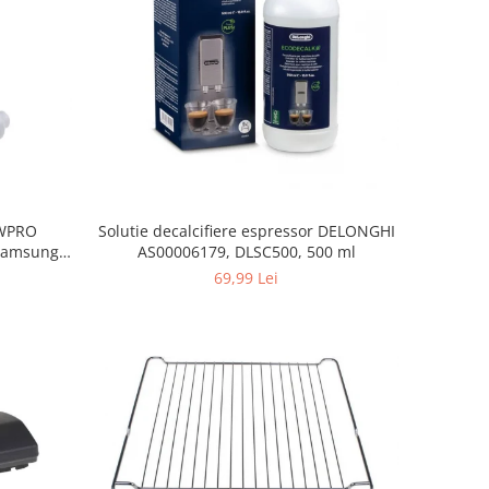
, WPRO
Solutie decalcifiere espressor DELONGHI
Samsung,
AS00006179, DLSC500, 500 ml
orenje
69,99 Lei