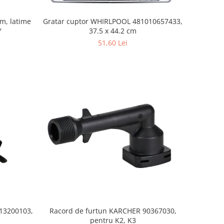
mm, latime
Gratar cuptor WHIRLPOOL 481010657433,
Y
37.5 x 44.2 cm
51,60 Lei
S13200103,
Racord de furtun KARCHER 90367030,
pentru K2, K3