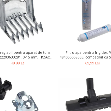
Filtru apa pentru frigider
 reglabil pentru aparat de tuns,
484000008553, compatibil cu 
422203633281, 3-15 mm, HC56xx,
AEG, Bosch, LG, Zanussi, G
HC76xx
69,99 Lei
49,99 Lei