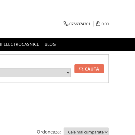
0756374301
0,00
RII ELECTROCASNICE
BLOG
CAUTA
Ordoneaza: