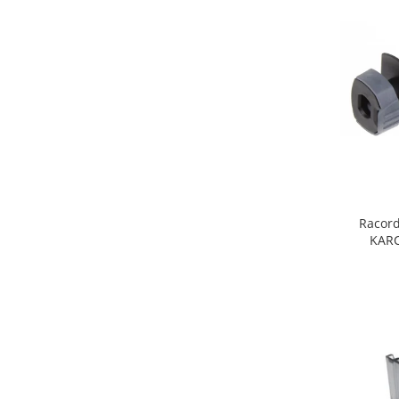
Fiare de calcat si masini de cusut
Ingrijire Locuinta
Purificatoare de aer
Fashion
Bijuterii
Ceasuri barbatesti
Ceasuri dama
Cutii, curele si accesorii ceasuri
Genti si accesorii barbati
Racord
Genti si accesorii femei
KARC
Imbracaminte barbati
Imbracaminte femei
Imbracaminte si Incaltaminte copii
Incaltaminte barbati
Incaltaminte femei
Ochelari de soare
Ochelari de vedere