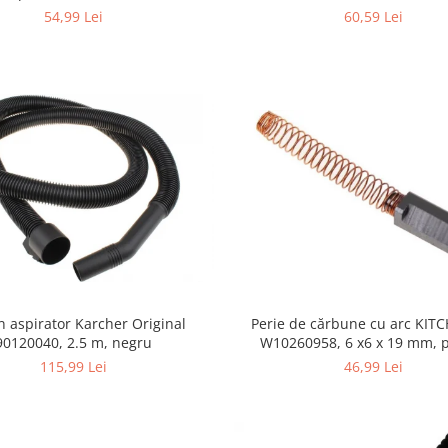
355.0, K4/K5
54,99 Lei
60,59 Lei
n aspirator Karcher Original
Perie de cărbune cu arc KIT
90120040, 2.5 m, negru
W10260958, 6 x6 x 19 mm, pentru
5KSM15
115,99 Lei
46,99 Lei