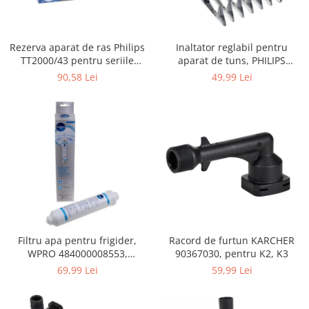
Gaming, Carti & Birotica
Birotica & Papetarie
Rezerva aparat de ras Philips
Inaltator reglabil pentru
Console, Jocuri & Accesorii
TT2000/43 pentru seriile
aparat de tuns, PHILIPS
Ingrijire personala & Cosmetice
Bodygroom 3000/5000/7000 si
422203633281, 3-15 mm,
90,58 Lei
49,99 Lei
Click&Style
HC56xx, HC76xx
Accesorii aparate de ras electrice
Accesorii aparate hair styling
Aparate & Accesorii ingrijire
personala
Aparate cosmetice
Articole Sanatate si Wellness
Consumabile sanitare
Cosmetice si produse ingrijire
personala
Filtru apa pentru frigider,
Racord de furtun KARCHER
Igiena dentara
WPRO 484000008553,
90367030, pentru K2, K3
Jucarii, Copii & Bebe
compatibil cu Samsung, AEG,
69,99 Lei
59,99 Lei
Bosch, LG, Zanussi, Gorenje
Camera copilului
Hrana bebelusi