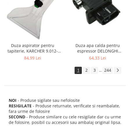
Duza apa calda pentru
Duza aspirator pentru
espressor DELONGHI
tapiterie, KARCHER 9.012-
AS00006949, ECAM22 ECAM29
278.0, SE4001, SE4002, SE5100
64,33 Lei
84,99 Lei
FEB29 ECAM3
si SE6100
1
2
3
244
...
NOI
- Produse sigilate sau nefolosite
RESIGILATE
- Produse returnate, verificate si reambalate,
fara urme de folosire
SECOND
- Produse similare cu cele resigilate dar cu urme
de folosire, posibil cu accesorii sau ambalaj original lipsa.