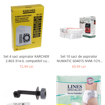
Curatenie si intretinere
Decoratiuni
Gradinarit
Hobby-uri creative
Iluminat & Electrice
Jaluzele
Kit-uri automatizari porti si usi
garaj
Mobila dormitor
Mobila gradina & terasa
Set 4 saci aspirator KARCHER
Set 10 saci de aspirator
2.863-314.0, compatibil cu
NUMATIC 604015 NVM-1CH,
Mobila Living & Dining
WD, KWD, SE
9L
72,99 Lei
69,99 Lei
Organizare si depozitare
Rafturi
Sanitare
Scule electrice si unelte
Silicon, spume si solutii tehnice
Sisteme Incalzire
Textile si covoare