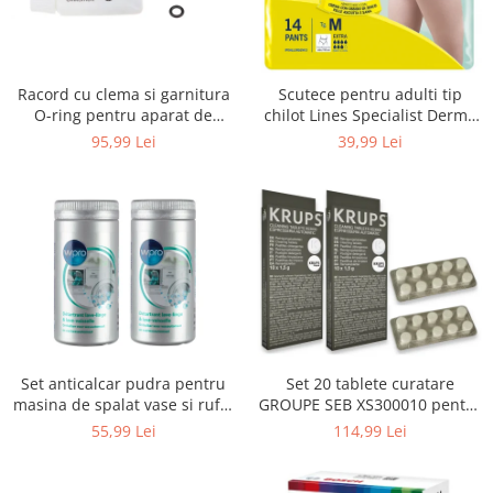
Uscatoare rufe
Utilaje si materiale de constructii
Laptop, Tablete & Telefoane
Racord cu clema si garnitura
Scutece pentru adulti tip
Accesorii tablete
O-ring pentru aparat de
chilot Lines Specialist Derma
spalat cu presiune, KARCHER
Protection Extra, 7 picaturi,
95,99 Lei
39,99 Lei
Laptopuri si Accesorii
4.064-047.0, K2, K3, K4
marimea M, 14 bucati
Telefoane Mobile & accesorii
Wearable & Gadgeturi
Electrocasnice & Climatizare
Accesorii si piese masini spalat
rufe si uscatoare
Accesorii si piese masini spalat
vase
Aparate Frigorifice
Set anticalcar pudra pentru
Set 20 tablete curatare
Aparate Racire Aer
masina de spalat vase si rufe,
GROUPE SEB XS300010 pentru
Aragaze si cuptoare cu microunde
WPRO 484000008416, 2 x 250g
espressoare Krups (2x10
55,99 Lei
114,99 Lei
tablete)
Climatizare & sisteme de incalzire
Electrocasnice pentru Bucatarie