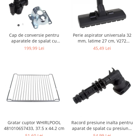
Igiena si ingrijire
Jucarii si Jocuri
Maternitate
Petshop
Cap de conversie pentru
Perie aspirator universala 32
Accesorii animale de companie
aparatele de spalat cu
mm, latime 27 cm, V272
Acvaristica
presiune KARCHER K
ECONOMY
199,99 Lei
45,49 Lei
Castroane si adapatori animale
Igiena animale de companie
Mobila si transport animale de
companie
Zgarzi, lese si hamuri
PC, Periferice & Software
Componente PC
Desktop PC & Monitoare
Imprimante, Scanere &
Consumabile
Gratar cuptor WHIRLPOOL
Racord presiune inalta pentru
481010657433, 37.5 x 44.2 cm
aparat de spalat cu presiune,
Periferice PC
KARCHER 9.013-355.0, K4/K5
51,60 Lei
54,99 Lei