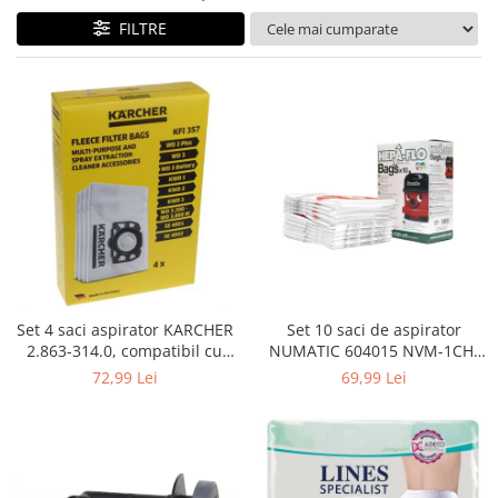
Curatenie si intretinere
FILTRE
Decoratiuni
Gradinarit
Hobby-uri creative
Iluminat & Electrice
Jaluzele
Kit-uri automatizari porti si usi
garaj
Mobila dormitor
Mobila gradina & terasa
Mobila Living & Dining
Organizare si depozitare
Set 4 saci aspirator KARCHER
Set 10 saci de aspirator
Rafturi
2.863-314.0, compatibil cu
NUMATIC 604015 NVM-1CH,
WD, KWD, SE
9L
Sanitare
72,99 Lei
69,99 Lei
Scule electrice si unelte
Silicon, spume si solutii tehnice
Sisteme Incalzire
Textile si covoare