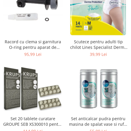
Uscatoare rufe
Utilaje si materiale de constructii
Laptop, Tablete & Telefoane
Accesorii tablete
Laptopuri si Accesorii
Racord cu clema si garnitura
Scutece pentru adulti tip
Telefoane Mobile & accesorii
O-ring pentru aparat de
chilot Lines Specialist Derma
spalat cu presiune, KARCHER
Protection Extra, 7 picaturi,
Wearable & Gadgeturi
95,99 Lei
39,99 Lei
4.064-047.0, K2, K3, K4
marimea M, 14 bucati
Electrocasnice & Climatizare
Accesorii si piese masini spalat
rufe si uscatoare
Accesorii si piese masini spalat
vase
Aparate Frigorifice
Aparate Racire Aer
Aragaze si cuptoare cu microunde
Set 20 tablete curatare
Set anticalcar pudra pentru
Climatizare & sisteme de incalzire
GROUPE SEB XS300010 pentru
masina de spalat vase si rufe,
Electrocasnice pentru Bucatarie
espressoare Krups (2x10
WPRO 484000008416, 2 x 250g