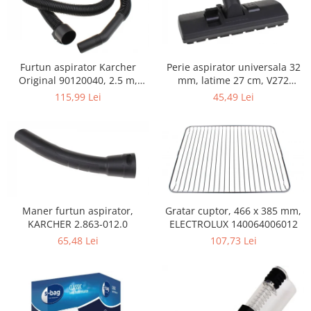
Home Cinema & Audio
Playere, Boxe & Casti
Telescoape & Optica
Televizoare & accesorii
Perie aspirator universala 32
Furtun aspirator Karcher
Bacanie
mm, latime 27 cm, V272
Original 90120040, 2.5 m,
ECONOMY
negru
45,49 Lei
115,99 Lei
Ambalaje cadouri
Cadouri
Curatenie si intretinere
Maner furtun aspirator,
Gratar cuptor, 466 x 385 mm,
KARCHER 2.863-012.0
ELECTROLUX 140064006012
65,48 Lei
107,73 Lei