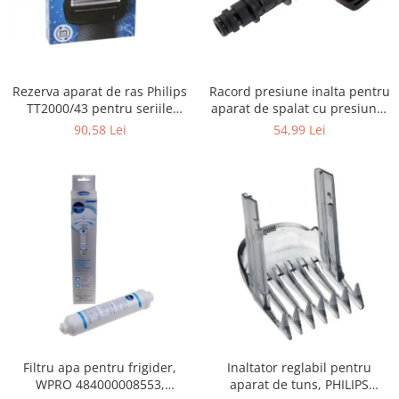
Gaming, Carti & Birotica
Birotica & Papetarie
Console, Jocuri & Accesorii
Ingrijire personala & Cosmetice
Rezerva aparat de ras Philips
Racord presiune inalta pentru
TT2000/43 pentru seriile
aparat de spalat cu presiune,
Accesorii aparate de ras electrice
Bodygroom 3000/5000/7000 si
KARCHER 9.013-355.0, K4/K5
90,58 Lei
54,99 Lei
Accesorii aparate hair styling
Click&Style
Aparate & Accesorii ingrijire
personala
Aparate cosmetice
Articole Sanatate si Wellness
Consumabile sanitare
Cosmetice si produse ingrijire
personala
Igiena dentara
Jucarii, Copii & Bebe
Camera copilului
Filtru apa pentru frigider,
Inaltator reglabil pentru
Hrana bebelusi
WPRO 484000008553,
aparat de tuns, PHILIPS