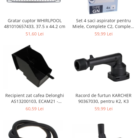
Retelistica & Supraveghere
Servere, Componente & UPS
Telecomenzi garaj
Gratar cuptor WHIRLPOOL
Set 4 saci aspirator pentru
Sport & Activitati in aer liber
481010657433, 37.5 x 44.2 cm
Miele, Complete C2, Complete
C3, Classic C1, S8, S5, S2,
51,60 Lei
59,99 Lei
Accesorii antrenament
compatibil 12281680
Accesorii Fitness
Accesorii sportive
Articole Voiaj
Camping
Ciclism
Sporturi acvatice
Sporturi de interior
Recipient zat cafea Delonghi
Racord de furtun KARCHER
TV, Audio & Foto
AS13200103, ECAM21 -
90367030, pentru K2, K3
ECAM25
Aparate Foto & Accesorii
60,59 Lei
59,99 Lei
Audio HI-FI & Profesionale
Camere video si sport
Drone si Accesorii