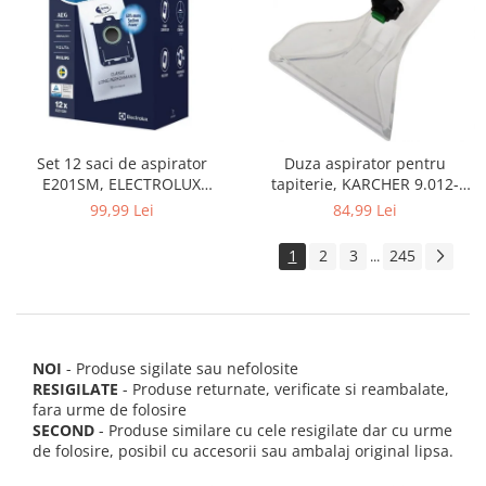
Set 12 saci de aspirator
Duza aspirator pentru
E201SM, ELECTROLUX
tapiterie, KARCHER 9.012-
9001684811, CLASSIC LONG
278.0, SE4001, SE4002, SE5100
99,99 Lei
84,99 Lei
PERFORMANCE
si SE6100
1
2
3
245
...
NOI
- Produse sigilate sau nefolosite
RESIGILATE
- Produse returnate, verificate si reambalate,
fara urme de folosire
SECOND
- Produse similare cu cele resigilate dar cu urme
de folosire, posibil cu accesorii sau ambalaj original lipsa.