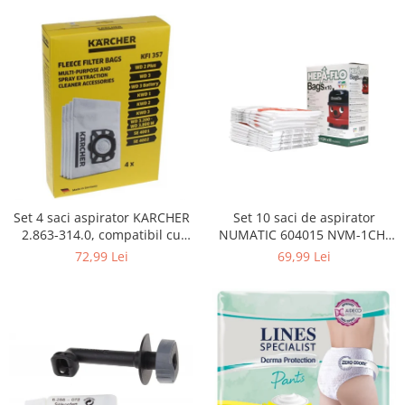
Curatenie si intretinere
Decoratiuni
Gradinarit
Hobby-uri creative
Iluminat & Electrice
Jaluzele
Kit-uri automatizari porti si usi
garaj
Mobila dormitor
Mobila gradina & terasa
Set 4 saci aspirator KARCHER
Set 10 saci de aspirator
2.863-314.0, compatibil cu
NUMATIC 604015 NVM-1CH,
Mobila Living & Dining
WD, KWD, SE
9L
72,99 Lei
69,99 Lei
Organizare si depozitare
Rafturi
Sanitare
Scule electrice si unelte
Silicon, spume si solutii tehnice
Sisteme Incalzire
Textile si covoare