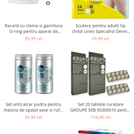
Uscatoare rufe
Utilaje si materiale de constructii
Laptop, Tablete & Telefoane
Racord cu clema si garnitura
Scutece pentru adulti tip
Accesorii tablete
O-ring pentru aparat de
chilot Lines Specialist Derma
spalat cu presiune, KARCHER
Protection Extra, 7 picaturi,
95,99 Lei
39,99 Lei
Laptopuri si Accesorii
4.064-047.0, K2, K3, K4
marimea M, 14 bucati
Telefoane Mobile & accesorii
Wearable & Gadgeturi
Electrocasnice & Climatizare
Accesorii si piese masini spalat
rufe si uscatoare
Accesorii si piese masini spalat
vase
Aparate Frigorifice
Set anticalcar pudra pentru
Set 20 tablete curatare
Aparate Racire Aer
masina de spalat vase si rufe,
GROUPE SEB XS300010 pentru
Aragaze si cuptoare cu microunde
WPRO 484000008416, 2 x 250g
espressoare Krups (2x10
55,99 Lei
114,99 Lei
tablete)
Climatizare & sisteme de incalzire
Electrocasnice pentru Bucatarie