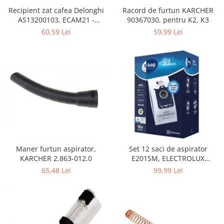
Home Cinema & Audio
Recipient zat cafea Delonghi
Racord de furtun KARCHER
Playere, Boxe & Casti
AS13200103, ECAM21 -
90367030, pentru K2, K3
Telescoape & Optica
ECAM25
60,59 Lei
59,99 Lei
Televizoare & accesorii
Bacanie
Ambalaje cadouri
Cadouri
Curatenie si intretinere
Maner furtun aspirator,
Set 12 saci de aspirator
KARCHER 2.863-012.0
E201SM, ELECTROLUX
9001684811, CLASSIC LONG
65,48 Lei
99,99 Lei
PERFORMANCE