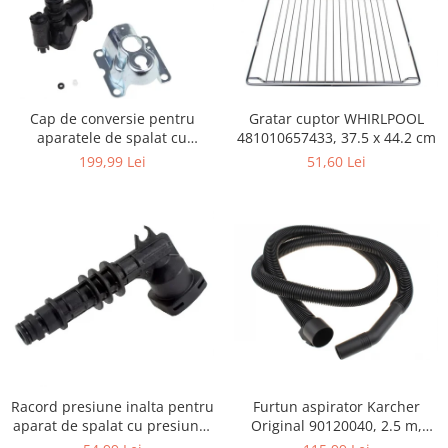
Igiena si ingrijire
Jucarii si Jocuri
Maternitate
Petshop
Gratar cuptor WHIRLPOOL
Cap de conversie pentru
Accesorii animale de companie
481010657433, 37.5 x 44.2 cm
aparatele de spalat cu
Acvaristica
presiune KARCHER K
51,60 Lei
199,99 Lei
Castroane si adapatori animale
Igiena animale de companie
Mobila si transport animale de
companie
Zgarzi, lese si hamuri
PC, Periferice & Software
Componente PC
Desktop PC & Monitoare
Imprimante, Scanere &
Consumabile
Furtun aspirator Karcher
Racord presiune inalta pentru
Periferice PC
Original 90120040, 2.5 m,
aparat de spalat cu presiune,
negru
KARCHER 9.013-355.0, K4/K5