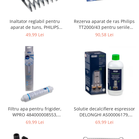
Gaming, Carti & Birotica
Birotica & Papetarie
Rezerva aparat de ras Philips
Inaltator reglabil pentru
Console, Jocuri & Accesorii
TT2000/43 pentru seriile
aparat de tuns, PHILIPS
Ingrijire personala & Cosmetice
Bodygroom 3000/5000/7000 si
422203633281, 3-15 mm,
90,58 Lei
49,99 Lei
Click&Style
HC56xx, HC76xx
Accesorii aparate de ras electrice
Accesorii aparate hair styling
Aparate & Accesorii ingrijire
personala
Aparate cosmetice
Articole Sanatate si Wellness
Consumabile sanitare
Cosmetice si produse ingrijire
personala
Igiena dentara
Filtru apa pentru frigider,
Solutie decalcifiere espressor
WPRO 484000008553,
DELONGHI AS00006179,
Jucarii, Copii & Bebe
compatibil cu Samsung, AEG,
DLSC500, 500 ml
69,99 Lei
69,99 Lei
Camera copilului
Bosch, LG, Zanussi, Gorenje
Hrana bebelusi