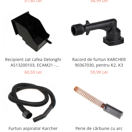
51,60 Lei
54,99 Lei
Retelistica & Supraveghere
Servere, Componente & UPS
Telecomenzi garaj
Sport & Activitati in aer liber
Accesorii antrenament
Accesorii Fitness
Accesorii sportive
Articole Voiaj
Recipient zat cafea Delonghi
Racord de furtun KARCHER
Camping
AS13200103, ECAM21 -
90367030, pentru K2, K3
ECAM25
Ciclism
60,59 Lei
59,99 Lei
Sporturi acvatice
Sporturi de interior
TV, Audio & Foto
Aparate Foto & Accesorii
Audio HI-FI & Profesionale
Camere video si sport
Drone si Accesorii
Perie de cărbune cu arc
Furtun aspirator Karcher