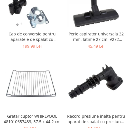
Igiena si ingrijire
Jucarii si Jocuri
Maternitate
Petshop
Cap de conversie pentru
Perie aspirator universala 32
Accesorii animale de companie
aparatele de spalat cu
mm, latime 27 cm, V272
Acvaristica
presiune KARCHER K
ECONOMY
199,99 Lei
45,49 Lei
Castroane si adapatori animale
Igiena animale de companie
Mobila si transport animale de
companie
Zgarzi, lese si hamuri
PC, Periferice & Software
Componente PC
Desktop PC & Monitoare
Imprimante, Scanere &
Consumabile
Gratar cuptor WHIRLPOOL
Racord presiune inalta pentru
Periferice PC
481010657433, 37.5 x 44.2 cm
aparat de spalat cu presiune,
KARCHER 9.013-355.0, K4/K5