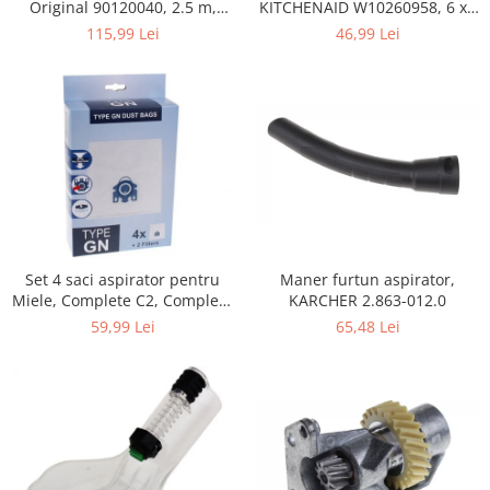
Home Cinema & Audio
KITCHENAID W10260958, 6 x6
Original 90120040, 2.5 m,
x 19 mm, pentru 5KSM15
negru
46,99 Lei
115,99 Lei
Playere, Boxe & Casti
Telescoape & Optica
Televizoare & accesorii
Bacanie
Ambalaje cadouri
Cadouri
Curatenie si intretinere
Maner furtun aspirator,
Set 4 saci aspirator pentru
KARCHER 2.863-012.0
Miele, Complete C2, Complete
C3, Classic C1, S8, S5, S2,
65,48 Lei
59,99 Lei
compatibil 12281680