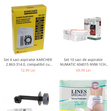
Curatenie si intretinere
Decoratiuni
Gradinarit
Hobby-uri creative
Iluminat & Electrice
Jaluzele
Kit-uri automatizari porti si usi
garaj
Mobila dormitor
Mobila gradina & terasa
Set 4 saci aspirator KARCHER
Set 10 saci de aspirator
2.863-314.0, compatibil cu
NUMATIC 604015 NVM-1CH,
Mobila Living & Dining
WD, KWD, SE
9L
72,99 Lei
69,99 Lei
Organizare si depozitare
Rafturi
Sanitare
Scule electrice si unelte
Silicon, spume si solutii tehnice
Sisteme Incalzire
Textile si covoare