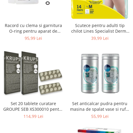
Uscatoare rufe
Utilaje si materiale de constructii
Laptop, Tablete & Telefoane
Racord cu clema si garnitura
Scutece pentru adulti tip
Accesorii tablete
O-ring pentru aparat de
chilot Lines Specialist Derma
spalat cu presiune, KARCHER
Protection Extra, 7 picaturi,
95,99 Lei
39,99 Lei
Laptopuri si Accesorii
4.064-047.0, K2, K3, K4
marimea M, 14 bucati
Telefoane Mobile & accesorii
Wearable & Gadgeturi
Electrocasnice & Climatizare
Accesorii si piese masini spalat
rufe si uscatoare
Accesorii si piese masini spalat
vase
Aparate Frigorifice
Set 20 tablete curatare
Set anticalcar pudra pentru
Aparate Racire Aer
GROUPE SEB XS300010 pentru
masina de spalat vase si rufe,
Aragaze si cuptoare cu microunde
espressoare Krups (2x10
WPRO 484000008416, 2 x 250g
114,99 Lei
55,99 Lei
tablete)
Climatizare & sisteme de incalzire
Electrocasnice pentru Bucatarie