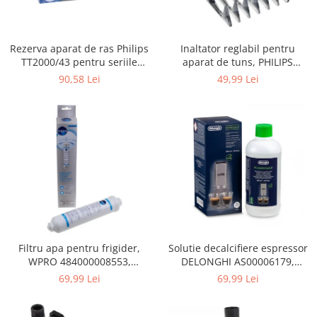
Gaming, Carti & Birotica
Birotica & Papetarie
Rezerva aparat de ras Philips
Inaltator reglabil pentru
Console, Jocuri & Accesorii
TT2000/43 pentru seriile
aparat de tuns, PHILIPS
Ingrijire personala & Cosmetice
Bodygroom 3000/5000/7000 si
422203633281, 3-15 mm,
90,58 Lei
49,99 Lei
Click&Style
HC56xx, HC76xx
Accesorii aparate de ras electrice
Accesorii aparate hair styling
Aparate & Accesorii ingrijire
personala
Aparate cosmetice
Articole Sanatate si Wellness
Consumabile sanitare
Cosmetice si produse ingrijire
personala
Igiena dentara
Filtru apa pentru frigider,
Solutie decalcifiere espressor
WPRO 484000008553,
DELONGHI AS00006179,
Jucarii, Copii & Bebe
compatibil cu Samsung, AEG,
DLSC500, 500 ml
69,99 Lei
69,99 Lei
Camera copilului
Bosch, LG, Zanussi, Gorenje
Hrana bebelusi