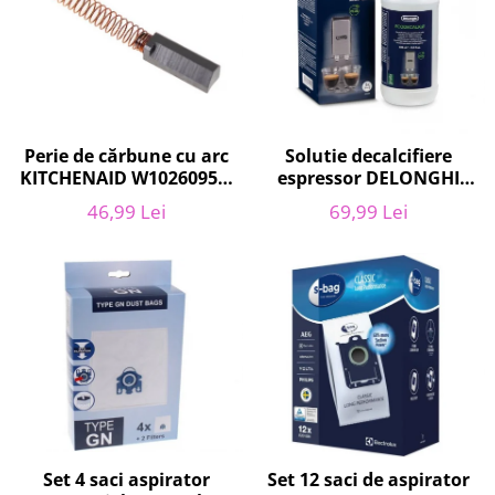
Home Cinema & Audio
Playere, Boxe & Casti
Telescoape & Optica
Televizoare & accesorii
Bacanie
Perie de cărbune cu arc
Solutie decalcifiere
Ambalaje cadouri
KITCHENAID W10260958,
espressor DELONGHI
Cadouri
6 x6 x 19 mm, pentru
AS00006179, DLSC500,
46,99 Lei
69,99 Lei
Curatenie si intretinere
5KSM15
500 ml
Set 4 saci aspirator
Set 12 saci de aspirator