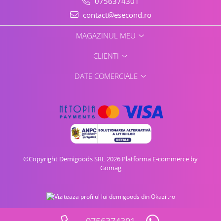
0756374301
contact@esecond.ro
MAGAZINUL MEU
CLIENTI
DATE COMERCIALE
©Copyright Demigoods SRL 2026
Platforma E-commerce by
Gomag
0756374301
Vezi oferta pe CEL.ro