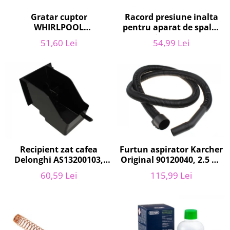
Retelistica & Supraveghere
Servere, Componente & UPS
Gratar cuptor
Racord presiune inalta
WHIRLPOOL
pentru aparat de spalat
Telecomenzi garaj
481010657433, 37.5 x 44.2
cu presiune, KARCHER
Sport & Activitati in aer liber
51,60 Lei
54,99 Lei
cm
9.013-355.0, K4/K5
Accesorii antrenament
Accesorii Fitness
Accesorii sportive
Articole Voiaj
Camping
Ciclism
Sporturi acvatice
Recipient zat cafea
Furtun aspirator Karcher
Sporturi de interior
Delonghi AS13200103,
Original 90120040, 2.5 m,
TV, Audio & Foto
ECAM21 - ECAM25
negru
60,59 Lei
115,99 Lei
Aparate Foto & Accesorii
Audio HI-FI & Profesionale
Camere video si sport
Drone si Accesorii