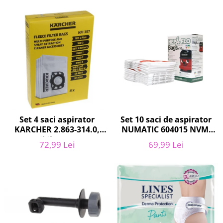
Curatenie si intretinere
Decoratiuni
Gradinarit
Hobby-uri creative
Iluminat & Electrice
Jaluzele
Kit-uri automatizari porti si usi
garaj
Mobila dormitor
Mobila gradina & terasa
Set 10 saci de aspirator
Set 4 saci aspirator
NUMATIC 604015 NVM-
KARCHER 2.863-314.0,
Mobila Living & Dining
1CH, 9L
compatibil cu WD, KWD,
Organizare si depozitare
69,99 Lei
72,99 Lei
SE
Rafturi
Sanitare
Scule electrice si unelte
Silicon, spume si solutii tehnice
Sisteme Incalzire
Textile si covoare