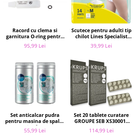
Uscatoare rufe
Utilaje si materiale de constructii
Laptop, Tablete & Telefoane
Racord cu clema si
Scutece pentru adulti tip
Accesorii tablete
garnitura O-ring pentru
chilot Lines Specialist
Laptopuri si Accesorii
aparat de spalat cu
Derma Protection Extra,
95,99 Lei
39,99 Lei
Telefoane Mobile & accesorii
presiune, KARCHER
7 picaturi, marimea M,
4.064-047.0, K2, K3, K4
14 bucati
Wearable & Gadgeturi
Electrocasnice & Climatizare
Accesorii si piese masini spalat
rufe si uscatoare
Accesorii si piese masini spalat
vase
Aparate Frigorifice
Aparate Racire Aer
Set anticalcar pudra
Set 20 tablete curatare
Aragaze si cuptoare cu microunde
pentru masina de spalat
GROUPE SEB XS300010
Climatizare & sisteme de incalzire
vase si rufe, WPRO
pentru espressoare
55,99 Lei
114,99 Lei
Electrocasnice pentru Bucatarie
484000008416, 2 x 250g
Krups (2x10 tablete)