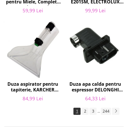
pentru Miele, Complete
E201SM, ELECTROLUX
C2, Complete C3, Classic
9001684811, CLASSIC
59,99 Lei
99,99 Lei
C1, S8, S5, S2, compatibil
LONG PERFORMANCE
12281680
Duza apa calda pentru
Duza aspirator pentru
espressor DELONGHI
tapiterie, KARCHER
AS00006949, ECAM22
9.012-278.0, SE4001,
64,33 Lei
84,99 Lei
ECAM29 FEB29 ECAM3
SE4002, SE5100 si SE6100
1
2
3
244
...