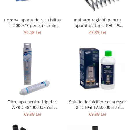
Gaming, Carti & Birotica
Birotica & Papetarie
Rezerva aparat de ras Philips
Inaltator reglabil pentru
Console, Jocuri & Accesorii
TT2000/43 pentru seriile
aparat de tuns, PHILIPS
Ingrijire personala & Cosmetice
Bodygroom 3000/5000/7000 si
422203633281, 3-15 mm,
90,58 Lei
49,99 Lei
Click&Style
HC56xx, HC76xx
Accesorii aparate de ras electrice
Accesorii aparate hair styling
Aparate & Accesorii ingrijire
personala
Aparate cosmetice
Articole Sanatate si Wellness
Consumabile sanitare
Cosmetice si produse ingrijire
personala
Igiena dentara
Filtru apa pentru frigider,
Solutie decalcifiere espressor
WPRO 484000008553,
DELONGHI AS00006179,
Jucarii, Copii & Bebe
compatibil cu Samsung, AEG,
DLSC500, 500 ml
69,99 Lei
69,99 Lei
Camera copilului
Bosch, LG, Zanussi, Gorenje
Hrana bebelusi