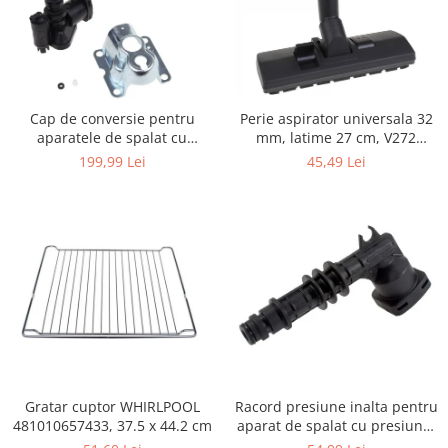
Igiena si ingrijire
Jucarii si Jocuri
Maternitate
Petshop
Cap de conversie pentru
Perie aspirator universala 32
Accesorii animale de companie
aparatele de spalat cu
mm, latime 27 cm, V272
Acvaristica
presiune KARCHER K
ECONOMY
199,99 Lei
45,49 Lei
Castroane si adapatori animale
Igiena animale de companie
Mobila si transport animale de
companie
Zgarzi, lese si hamuri
PC, Periferice & Software
Componente PC
Desktop PC & Monitoare
Imprimante, Scanere &
Consumabile
Gratar cuptor WHIRLPOOL
Racord presiune inalta pentru
Periferice PC
481010657433, 37.5 x 44.2 cm
aparat de spalat cu presiune,
KARCHER 9.013-355.0, K4/K5