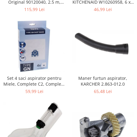
Home Cinema & Audio
KITCHENAID W10260958, 6 x6
Original 90120040, 2.5 m,
x 19 mm, pentru 5KSM15
negru
46,99 Lei
115,99 Lei
Playere, Boxe & Casti
Telescoape & Optica
Televizoare & accesorii
Bacanie
Ambalaje cadouri
Cadouri
Curatenie si intretinere
Maner furtun aspirator,
Set 4 saci aspirator pentru
KARCHER 2.863-012.0
Miele, Complete C2, Complete
C3, Classic C1, S8, S5, S2,
65,48 Lei
59,99 Lei
compatibil 12281680