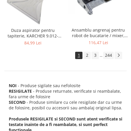
Ansamblu angrenaj pentru
Duza aspirator pentru
robot de bucatarie / mixer,
tapiterie, KARCHER 9.012-
KITCHENAID 2403092
278.0, SE4001, SE4002, SE5100
116,47 Lei
84,99 Lei
si SE6100
1
2
3
244
...
NOI
- Produse sigilate sau nefolosite
RESIGILATE
- Produse returnate, verificate si reambalate,
fara urme de folosire
SECOND
- Produse similare cu cele resigilate dar cu urme
de folosire, posibil cu accesorii sau ambalaj original lipsa.
Produsele RESIGILATE si SECOND sunt atent verificate si
testate inainte de a fi reambalate, si sunt perfect
functionale