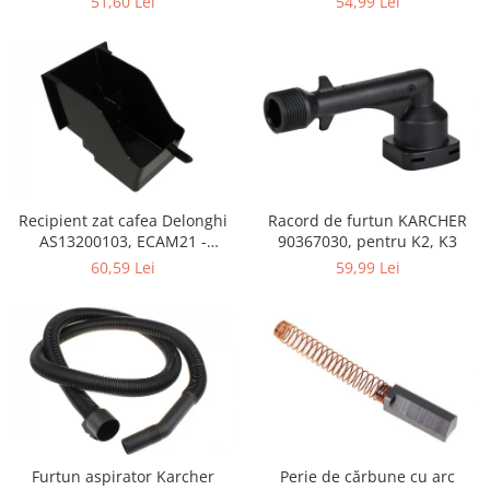
51,60 Lei
54,99 Lei
Retelistica & Supraveghere
Servere, Componente & UPS
Telecomenzi garaj
Sport & Activitati in aer liber
Accesorii antrenament
Accesorii Fitness
Accesorii sportive
Articole Voiaj
Recipient zat cafea Delonghi
Racord de furtun KARCHER
Camping
AS13200103, ECAM21 -
90367030, pentru K2, K3
ECAM25
Ciclism
60,59 Lei
59,99 Lei
Sporturi acvatice
Sporturi de interior
TV, Audio & Foto
Aparate Foto & Accesorii
Audio HI-FI & Profesionale
Camere video si sport
Drone si Accesorii
Perie de cărbune cu arc
Furtun aspirator Karcher