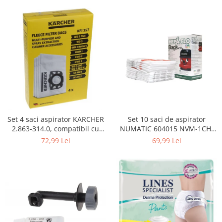
Curatenie si intretinere
Decoratiuni
Gradinarit
Hobby-uri creative
Iluminat & Electrice
Jaluzele
Kit-uri automatizari porti si usi
garaj
Mobila dormitor
Mobila gradina & terasa
Set 4 saci aspirator KARCHER
Set 10 saci de aspirator
2.863-314.0, compatibil cu
NUMATIC 604015 NVM-1CH,
Mobila Living & Dining
WD, KWD, SE
9L
72,99 Lei
69,99 Lei
Organizare si depozitare
Rafturi
Sanitare
Scule electrice si unelte
Silicon, spume si solutii tehnice
Sisteme Incalzire
Textile si covoare