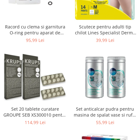
Uscatoare rufe
Utilaje si materiale de constructii
Laptop, Tablete & Telefoane
Racord cu clema si garnitura
Scutece pentru adulti tip
Accesorii tablete
O-ring pentru aparat de
chilot Lines Specialist Derma
spalat cu presiune, KARCHER
Protection Extra, 7 picaturi,
95,99 Lei
39,99 Lei
Laptopuri si Accesorii
4.064-047.0, K2, K3, K4
marimea M, 14 bucati
Telefoane Mobile & accesorii
Wearable & Gadgeturi
Electrocasnice & Climatizare
Accesorii si piese masini spalat
rufe si uscatoare
Accesorii si piese masini spalat
vase
Aparate Frigorifice
Set 20 tablete curatare
Set anticalcar pudra pentru
Aparate Racire Aer
GROUPE SEB XS300010 pentru
masina de spalat vase si rufe,
Aragaze si cuptoare cu microunde
espressoare Krups (2x10
WPRO 484000008416, 2 x 250g
114,99 Lei
55,99 Lei
tablete)
Climatizare & sisteme de incalzire
Electrocasnice pentru Bucatarie