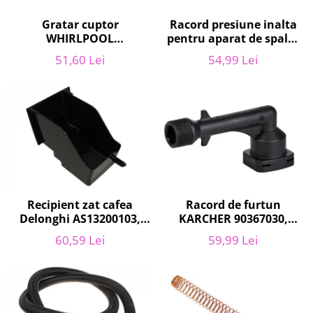
Retelistica & Supraveghere
Servere, Componente & UPS
Gratar cuptor
Racord presiune inalta
Telecomenzi garaj
WHIRLPOOL
pentru aparat de spalat
481010657433, 37.5 x 44.2
cu presiune, KARCHER
Sport & Activitati in aer liber
51,60 Lei
54,99 Lei
cm
9.013-355.0, K4/K5
Accesorii antrenament
Accesorii Fitness
Accesorii sportive
Articole Voiaj
Camping
Ciclism
Sporturi acvatice
Racord de furtun
Recipient zat cafea
Sporturi de interior
KARCHER 90367030,
Delonghi AS13200103,
TV, Audio & Foto
pentru K2, K3
ECAM21 - ECAM25
59,99 Lei
60,59 Lei
Aparate Foto & Accesorii
Audio HI-FI & Profesionale
Camere video si sport
Drone si Accesorii