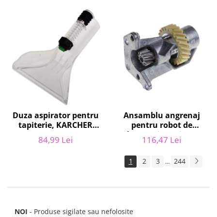
12281680
Duza aspirator pentru
Ansamblu angrenaj
tapiterie, KARCHER
pentru robot de
9.012-278.0, SE4001,
bucatarie / mixer,
84,99 Lei
116,47 Lei
SE4002, SE5100 si SE6100
KITCHENAID 2403092
1
2
3
244
...
NOI
- Produse sigilate sau nefolosite