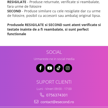
RESIGILATE
- Produse returnate, verificate si reambalate,
fara urme de folosire
SECOND
- Produse similare cu cele resigilate dar cu urme
de folosire, posibil cu accesorii sau ambalaj original lipsa.
Produsele RESIGILATE si SECOND sunt atent verificate si
testate inainte de a fi reambalate, si sunt perfect
functionale
SOCIAL
Urmareste-ne in social media
SUPORT CLIENTI
Luni - Vineri 09:00 - 17:00
0756374301
contact@esecond.ro