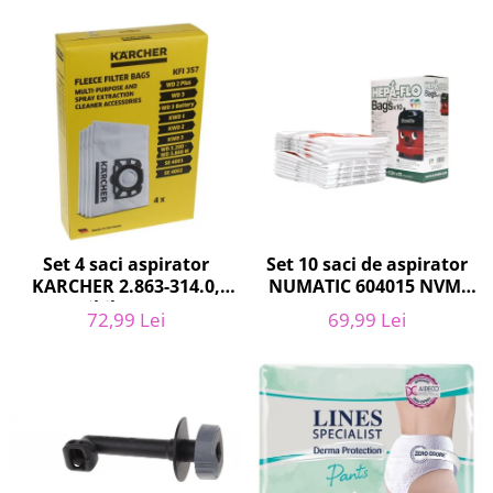
Curatenie si intretinere
Decoratiuni
Gradinarit
Hobby-uri creative
Iluminat & Electrice
Jaluzele
Kit-uri automatizari porti si usi
garaj
Mobila dormitor
Mobila gradina & terasa
Set 10 saci de aspirator
Set 4 saci aspirator
NUMATIC 604015 NVM-
KARCHER 2.863-314.0,
Mobila Living & Dining
1CH, 9L
compatibil cu WD, KWD,
Organizare si depozitare
69,99 Lei
72,99 Lei
SE
Rafturi
Sanitare
Scule electrice si unelte
Silicon, spume si solutii tehnice
Sisteme Incalzire
Textile si covoare