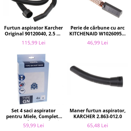
Home Cinema & Audio
Playere, Boxe & Casti
Telescoape & Optica
Televizoare & accesorii
Furtun aspirator Karcher
Perie de cărbune cu arc
Bacanie
Original 90120040, 2.5 m,
KITCHENAID W10260958,
negru
6 x6 x 19 mm, pentru
Ambalaje cadouri
115,99 Lei
46,99 Lei
5KSM15
Cadouri
Curatenie si intretinere
Maner furtun aspirator,
Set 4 saci aspirator
KARCHER 2.863-012.0
pentru Miele, Complete
C2, Complete C3, Classic
65,48 Lei
59,99 Lei
C1, S8, S5, S2, compatibil