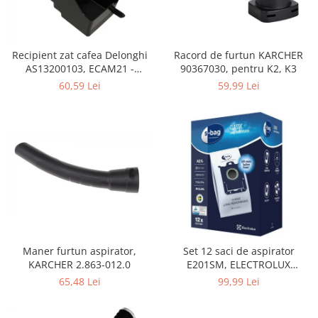
Home Cinema & Audio
Playere, Boxe & Casti
Telescoape & Optica
Recipient zat cafea Delonghi
Racord de furtun KARCHER
Televizoare & accesorii
AS13200103, ECAM21 -
90367030, pentru K2, K3
Bacanie
ECAM25
60,59 Lei
59,99 Lei
Ambalaje cadouri
Cadouri
Curatenie si intretinere
Maner furtun aspirator,
Set 12 saci de aspirator
KARCHER 2.863-012.0
E201SM, ELECTROLUX
9001684811, CLASSIC LONG
65,48 Lei
99,99 Lei
PERFORMANCE