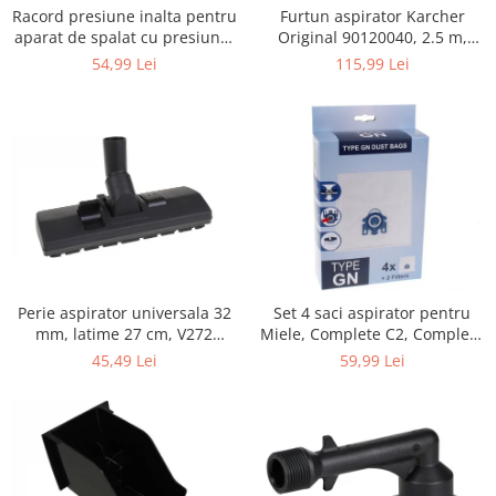
Retelistica & Supraveghere
Furtun aspirator Karcher
Racord presiune inalta pentru
Servere, Componente & UPS
Original 90120040, 2.5 m,
aparat de spalat cu presiune,
negru
KARCHER 9.013-355.0, K4/K5
Telecomenzi garaj
115,99 Lei
54,99 Lei
Sport & Activitati in aer liber
Accesorii antrenament
Accesorii Fitness
Accesorii sportive
Articole Voiaj
Camping
Ciclism
Sporturi acvatice
Perie aspirator universala 32
Set 4 saci aspirator pentru
Sporturi de interior
mm, latime 27 cm, V272
Miele, Complete C2, Complete
TV, Audio & Foto
ECONOMY
C3, Classic C1, S8, S5, S2,
45,49 Lei
59,99 Lei
compatibil 12281680
Aparate Foto & Accesorii
Audio HI-FI & Profesionale
Camere video si sport
Drone si Accesorii