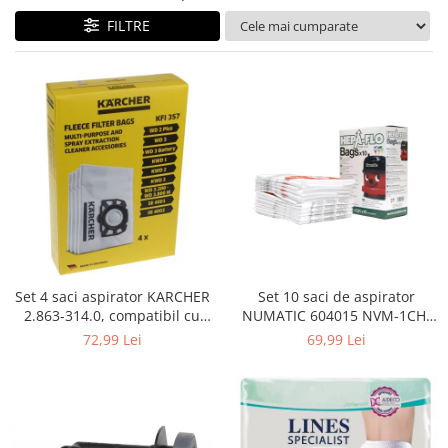
Curatenie si intretinere
FILTRE
Decoratiuni
Gradinarit
Hobby-uri creative
Iluminat & Electrice
Jaluzele
Kit-uri automatizari porti si usi
garaj
Mobila dormitor
Mobila gradina & terasa
Mobila Living & Dining
Organizare si depozitare
Set 4 saci aspirator KARCHER
Set 10 saci de aspirator
Rafturi
2.863-314.0, compatibil cu
NUMATIC 604015 NVM-1CH,
WD, KWD, SE
9L
Sanitare
72,99 Lei
69,99 Lei
Scule electrice si unelte
Silicon, spume si solutii tehnice
Sisteme Incalzire
Textile si covoare