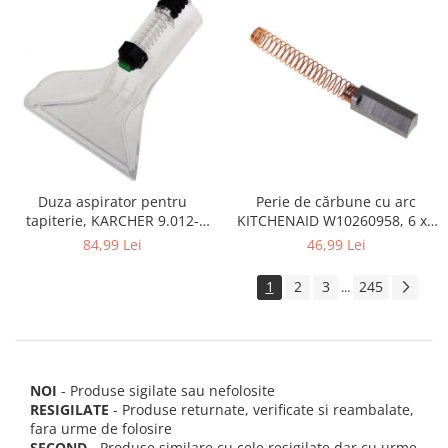
Perie de cărbune cu arc
Duza aspirator pentru
KITCHENAID W10260958, 6 x6
tapiterie, KARCHER 9.012-
x 19 mm, pentru 5KSM15
278.0, SE4001, SE4002, SE5100
46,99 Lei
84,99 Lei
si SE6100
1
2
3
245
...
NOI
- Produse sigilate sau nefolosite
RESIGILATE
- Produse returnate, verificate si reambalate,
fara urme de folosire
SECOND
- Produse similare cu cele resigilate dar cu urme