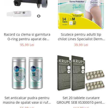
Uscatoare rufe
Utilaje si materiale de constructii
Laptop, Tablete & Telefoane
Accesorii tablete
Laptopuri si Accesorii
Racord cu clema si garnitura
Scutece pentru adulti tip
Telefoane Mobile & accesorii
O-ring pentru aparat de
chilot Lines Specialist Derma
spalat cu presiune, KARCHER
Protection Extra, 7 picaturi,
Wearable & Gadgeturi
95,99 Lei
39,99 Lei
4.064-047.0, K2, K3, K4
marimea M, 14 bucati
Electrocasnice & Climatizare
Accesorii si piese masini spalat
rufe si uscatoare
Accesorii si piese masini spalat
vase
Aparate Frigorifice
Aparate Racire Aer
Aragaze si cuptoare cu microunde
Set anticalcar pudra pentru
Set 20 tablete curatare
Climatizare & sisteme de incalzire
masina de spalat vase si rufe,
GROUPE SEB XS300010 pentru
Electrocasnice pentru Bucatarie
WPRO 484000008416, 2 x 250g
espressoare Krups (2x10