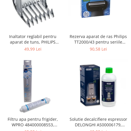
Gaming, Carti & Birotica
Birotica & Papetarie
Console, Jocuri & Accesorii
Ingrijire personala & Cosmetice
Rezerva aparat de ras Philips
Inaltator reglabil pentru
Accesorii aparate de ras electrice
TT2000/43 pentru seriile
aparat de tuns, PHILIPS
Accesorii aparate hair styling
Bodygroom 3000/5000/7000 si
422203633281, 3-15 mm,
90,58 Lei
49,99 Lei
Aparate & Accesorii ingrijire
Click&Style
HC56xx, HC76xx
personala
Aparate cosmetice
Articole Sanatate si Wellness
Consumabile sanitare
Cosmetice si produse ingrijire
personala
Igiena dentara
Jucarii, Copii & Bebe
Camera copilului
Filtru apa pentru frigider,
Solutie decalcifiere espressor
WPRO 484000008553,
DELONGHI AS00006179,
Hrana bebelusi
compatibil cu Samsung, AEG,
DLSC500, 500 ml