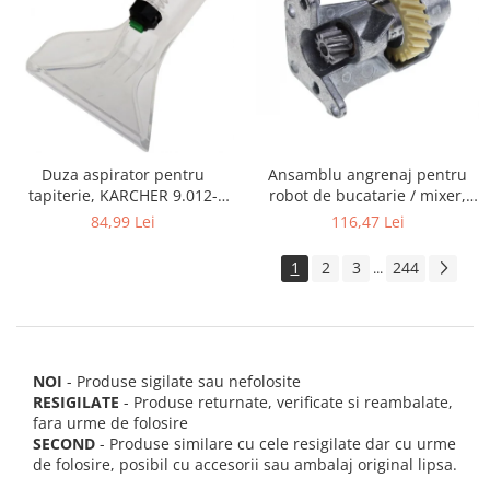
Ansamblu angrenaj pentru
Duza aspirator pentru
robot de bucatarie / mixer,
tapiterie, KARCHER 9.012-
KITCHENAID 2403092
278.0, SE4001, SE4002, SE5100
116,47 Lei
84,99 Lei
si SE6100
1
2
3
244
...
NOI
- Produse sigilate sau nefolosite
RESIGILATE
- Produse returnate, verificate si reambalate,
fara urme de folosire
SECOND
- Produse similare cu cele resigilate dar cu urme
de folosire, posibil cu accesorii sau ambalaj original lipsa.