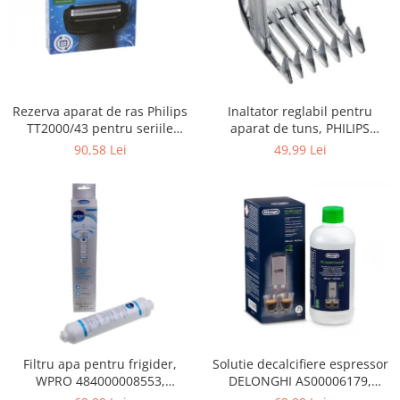
Gaming, Carti & Birotica
Birotica & Papetarie
Console, Jocuri & Accesorii
Ingrijire personala & Cosmetice
Rezerva aparat de ras Philips
Inaltator reglabil pentru
Accesorii aparate de ras electrice
TT2000/43 pentru seriile
aparat de tuns, PHILIPS
Accesorii aparate hair styling
Bodygroom 3000/5000/7000 si
422203633281, 3-15 mm,
90,58 Lei
49,99 Lei
Aparate & Accesorii ingrijire
Click&Style
HC56xx, HC76xx
personala
Aparate cosmetice
Articole Sanatate si Wellness
Consumabile sanitare
Cosmetice si produse ingrijire
personala
Igiena dentara
Jucarii, Copii & Bebe
Camera copilului
Filtru apa pentru frigider,
Solutie decalcifiere espressor
WPRO 484000008553,
DELONGHI AS00006179,
Hrana bebelusi
compatibil cu Samsung, AEG,
DLSC500, 500 ml