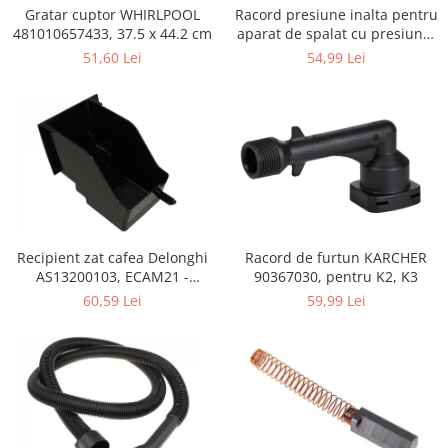
Retelistica & Supraveghere
Gratar cuptor WHIRLPOOL
Racord presiune inalta pentru
Servere, Componente & UPS
481010657433, 37.5 x 44.2 cm
aparat de spalat cu presiune,
KARCHER 9.013-355.0, K4/K5
Telecomenzi garaj
51,60 Lei
54,99 Lei
Sport & Activitati in aer liber
Accesorii antrenament
Accesorii Fitness
Accesorii sportive
Articole Voiaj
Camping
Ciclism
Recipient zat cafea Delonghi
Racord de furtun KARCHER
Sporturi acvatice
AS13200103, ECAM21 -
90367030, pentru K2, K3
Sporturi de interior
ECAM25
60,59 Lei
59,99 Lei
TV, Audio & Foto
Aparate Foto & Accesorii
Audio HI-FI & Profesionale
Camere video si sport
Drone si Accesorii