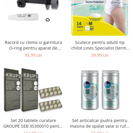
Uscatoare rufe
Utilaje si materiale de constructii
Laptop, Tablete & Telefoane
Accesorii tablete
Laptopuri si Accesorii
Racord cu clema si garnitura
Scutece pentru adulti tip
Telefoane Mobile & accesorii
O-ring pentru aparat de
chilot Lines Specialist Derma
spalat cu presiune, KARCHER
Protection Extra, 7 picaturi,
Wearable & Gadgeturi
95,99 Lei
39,99 Lei
4.064-047.0, K2, K3, K4
marimea M, 14 bucati
Electrocasnice & Climatizare
Accesorii si piese masini spalat
rufe si uscatoare
Accesorii si piese masini spalat
vase
Aparate Frigorifice
Aparate Racire Aer
Aragaze si cuptoare cu microunde
Set 20 tablete curatare
Set anticalcar pudra pentru
Climatizare & sisteme de incalzire
GROUPE SEB XS300010 pentru
masina de spalat vase si rufe,
Electrocasnice pentru Bucatarie
espressoare Krups (2x10
WPRO 484000008416, 2 x 250g