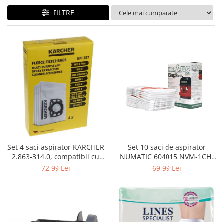
Curatenie si intretinere
FILTRE
Decoratiuni
Gradinarit
Hobby-uri creative
Iluminat & Electrice
Jaluzele
Kit-uri automatizari porti si usi
garaj
Mobila dormitor
Mobila gradina & terasa
Mobila Living & Dining
Organizare si depozitare
Set 4 saci aspirator KARCHER
Set 10 saci de aspirator
Rafturi
2.863-314.0, compatibil cu
NUMATIC 604015 NVM-1CH,
WD, KWD, SE
9L
Sanitare
72,99 Lei
69,99 Lei
Scule electrice si unelte
Silicon, spume si solutii tehnice
Sisteme Incalzire
Textile si covoare