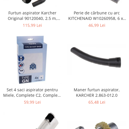
Home Cinema & Audio
Playere, Boxe & Casti
Perie de cărbune cu arc
Furtun aspirator Karcher
Telescoape & Optica
KITCHENAID W10260958, 6 x6
Original 90120040, 2.5 m,
x 19 mm, pentru 5KSM15
negru
Televizoare & accesorii
46,99 Lei
115,99 Lei
Bacanie
Ambalaje cadouri
Cadouri
Curatenie si intretinere
Maner furtun aspirator,
Set 4 saci aspirator pentru
KARCHER 2.863-012.0
Miele, Complete C2, Complete
C3, Classic C1, S8, S5, S2,
65,48 Lei
59,99 Lei
compatibil 12281680