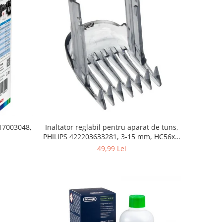
 17003048,
Inaltator reglabil pentru aparat de tuns,
PHILIPS 422203633281, 3-15 mm, HC56xx,
HC76xx
49,99 Lei