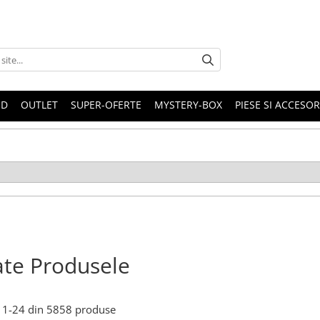
ND
OUTLET
SUPER-OFERTE
MYSTERY-BOX
PIESE SI ACCESO
te Produsele
1-
24
din
5858
produse