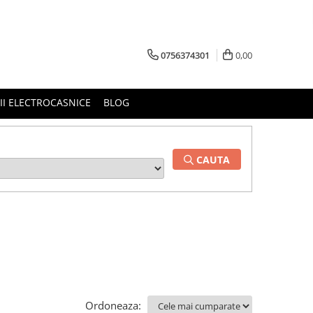
0756374301
0,00
RII ELECTROCASNICE
BLOG
CAUTA
Ordoneaza: