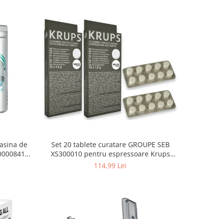
asina de
Set 20 tablete curatare GROUPE SEB
000008416,
XS300010 pentru espressoare Krups
(2x10 tablete)
114,99 Lei