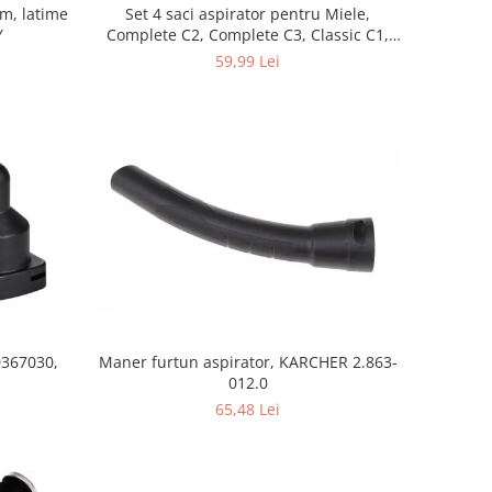
mm, latime
Set 4 saci aspirator pentru Miele,
Y
Complete C2, Complete C3, Classic C1,
S8, S5, S2, compatibil 12281680
59,99 Lei
0367030,
Maner furtun aspirator, KARCHER 2.863-
012.0
65,48 Lei