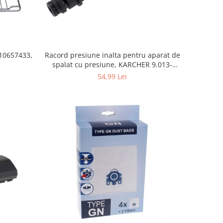
10657433,
Racord presiune inalta pentru aparat de
spalat cu presiune, KARCHER 9.013-
355.0, K4/K5
54,99 Lei