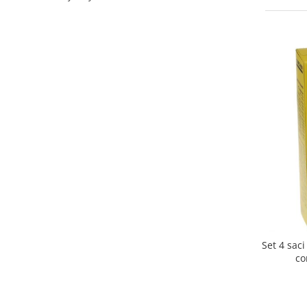
Curatenie si intretinere
Decoratiuni
Gradinarit
Hobby-uri creative
Iluminat & Electrice
Jaluzele
Kit-uri automatizari porti si usi
garaj
Mobila dormitor
Mobila gradina & terasa
Mobila Living & Dining
Organizare si depozitare
Rafturi
Sanitare
Set 4 sac
Scule electrice si unelte
co
Silicon, spume si solutii tehnice
Sisteme Incalzire
Textile si covoare