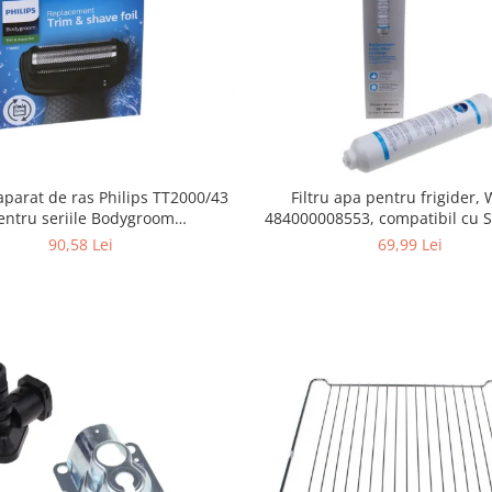
Filtru apa pentru frigider
aparat de ras Philips TT2000/43
484000008553, compatibil cu 
entru seriile Bodygroom
AEG, Bosch, LG, Zanussi, G
0/5000/7000 si Click&Style
69,99 Lei
90,58 Lei