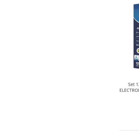
Home Cinema & Audio
Playere, Boxe & Casti
Telescoape & Optica
Televizoare & accesorii
Bacanie
Ambalaje cadouri
Cadouri
Curatenie si intretinere
Set 1
ELECTROL