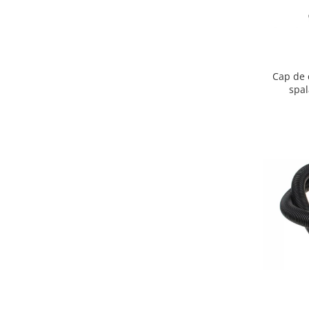
Igiena si ingrijire
Jucarii si Jocuri
Maternitate
Petshop
Cap de 
Accesorii animale de companie
spa
Acvaristica
Castroane si adapatori animale
Igiena animale de companie
Mobila si transport animale de
companie
Zgarzi, lese si hamuri
PC, Periferice & Software
Componente PC
Desktop PC & Monitoare
Imprimante, Scanere &
Consumabile
Periferice PC