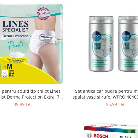
Set anticalcar pudra pentru m
 pentru adulti tip chilot Lines
spalat vase si rufe, WPRO 484
list Derma Protection Extra, 7
2 x 250g
turi, marimea M, 14 bucati
55,99 Lei
39,99 Lei