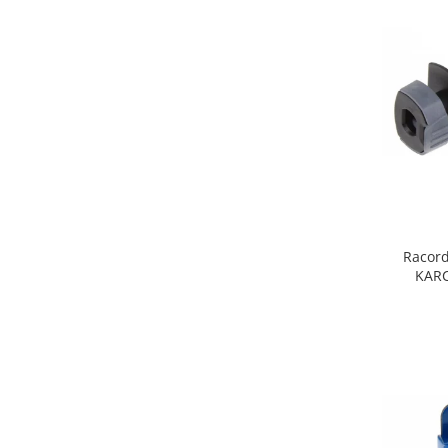
Fiare de calcat si masini de cusut
Ingrijire Locuinta
Purificatoare de aer
Fashion
Bijuterii
Ceasuri barbatesti
Ceasuri dama
Cutii, curele si accesorii ceasuri
Genti si accesorii barbati
Genti si accesorii femei
Racord
KARC
Imbracaminte barbati
Imbracaminte femei
Imbracaminte si Incaltaminte copii
Incaltaminte barbati
Incaltaminte femei
Ochelari de soare
Ochelari de vedere