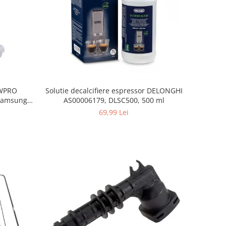
, WPRO
Solutie decalcifiere espressor DELONGHI
Samsung,
AS00006179, DLSC500, 500 ml
orenje
69,99 Lei