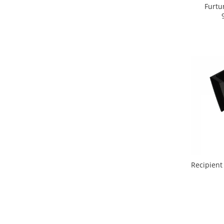
Retelistica & Supraveghere
Furtu
Servere, Componente & UPS
Telecomenzi garaj
Sport & Activitati in aer liber
Accesorii antrenament
Accesorii Fitness
Accesorii sportive
Articole Voiaj
Camping
Ciclism
Sporturi acvatice
Sporturi de interior
TV, Audio & Foto
Recipient
Aparate Foto & Accesorii
Audio HI-FI & Profesionale
Camere video si sport
Drone si Accesorii