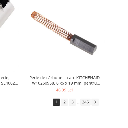
erie,
Perie de cărbune cu arc KITCHENAID
 SE4002,
W10260958, 6 x6 x 19 mm, pentru
5KSM15
46,99 Lei
1
2
3
245
...