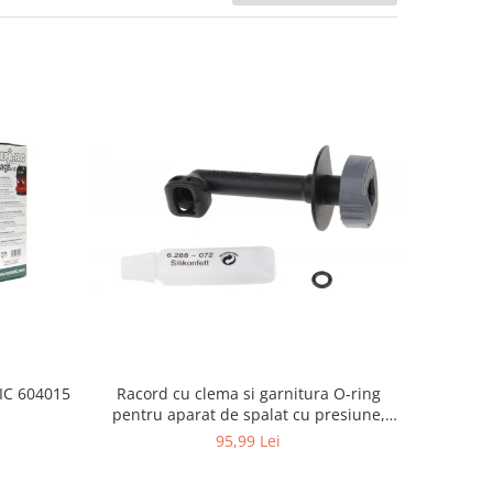
Racord cu clema si garnitura O-ring
TIC 604015
pentru aparat de spalat cu presiune,
KARCHER 4.064-047.0, K2, K3, K4
95,99 Lei