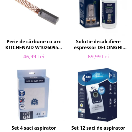
Home Cinema & Audio
Playere, Boxe & Casti
Telescoape & Optica
Televizoare & accesorii
Bacanie
Perie de cărbune cu arc
Solutie decalcifiere
Ambalaje cadouri
KITCHENAID W10260958,
espressor DELONGHI
Cadouri
6 x6 x 19 mm, pentru
AS00006179, DLSC500,
46,99 Lei
69,99 Lei
Curatenie si intretinere
5KSM15
500 ml
Set 4 saci aspirator
Set 12 saci de aspirator