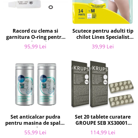
Uscatoare rufe
Utilaje si materiale de constructii
Laptop, Tablete & Telefoane
Racord cu clema si
Scutece pentru adulti tip
Accesorii tablete
garnitura O-ring pentru
chilot Lines Specialist
Laptopuri si Accesorii
aparat de spalat cu
Derma Protection Extra,
95,99 Lei
39,99 Lei
Telefoane Mobile & accesorii
presiune, KARCHER
7 picaturi, marimea M,
4.064-047.0, K2, K3, K4
14 bucati
Wearable & Gadgeturi
Electrocasnice & Climatizare
Accesorii si piese masini spalat
rufe si uscatoare
Accesorii si piese masini spalat
vase
Aparate Frigorifice
Aparate Racire Aer
Set anticalcar pudra
Set 20 tablete curatare
Aragaze si cuptoare cu microunde
pentru masina de spalat
GROUPE SEB XS300010
Climatizare & sisteme de incalzire
vase si rufe, WPRO
pentru espressoare
55,99 Lei
114,99 Lei
Electrocasnice pentru Bucatarie
484000008416, 2 x 250g
Krups (2x10 tablete)