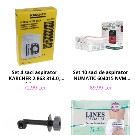
Curatenie si intretinere
Decoratiuni
Gradinarit
Hobby-uri creative
Iluminat & Electrice
Jaluzele
Kit-uri automatizari porti si usi
garaj
Mobila dormitor
Mobila gradina & terasa
Set 10 saci de aspirator
Set 4 saci aspirator
NUMATIC 604015 NVM-
KARCHER 2.863-314.0,
Mobila Living & Dining
1CH, 9L
compatibil cu WD, KWD,
Organizare si depozitare
69,99 Lei
72,99 Lei
SE
Rafturi
Sanitare
Scule electrice si unelte
Silicon, spume si solutii tehnice
Sisteme Incalzire
Textile si covoare