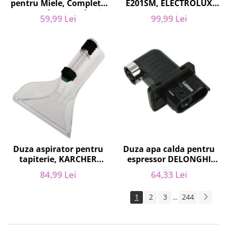
pentru Miele, Complete
E201SM, ELECTROLUX
C2, Complete C3, Classic
9001684811, CLASSIC
59,99 Lei
99,99 Lei
C1, S8, S5, S2, compatibil
LONG PERFORMANCE
12281680
Duza apa calda pentru
Duza aspirator pentru
espressor DELONGHI
tapiterie, KARCHER
AS00006949, ECAM22
9.012-278.0, SE4001,
64,33 Lei
84,99 Lei
ECAM29 FEB29 ECAM3
SE4002, SE5100 si SE6100
1
2
3
244
...