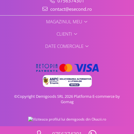
0756374301
contact@esecond.ro
MAGAZINUL MEU
CLIENTI
DATE COMERCIALE
©Copyright Demigoods SRL 2026
Platforma E-commerce by
Gomag
0756374301
Vezi oferta pe CEL.ro