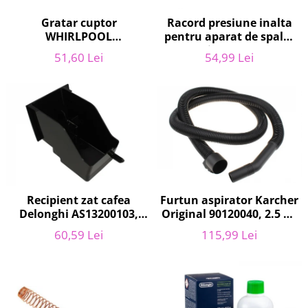
Retelistica & Supraveghere
Servere, Componente & UPS
Gratar cuptor
Racord presiune inalta
WHIRLPOOL
pentru aparat de spalat
Telecomenzi garaj
481010657433, 37.5 x 44.2
cu presiune, KARCHER
Sport & Activitati in aer liber
51,60 Lei
54,99 Lei
cm
9.013-355.0, K4/K5
Accesorii antrenament
Accesorii Fitness
Accesorii sportive
Articole Voiaj
Camping
Ciclism
Sporturi acvatice
Recipient zat cafea
Furtun aspirator Karcher
Sporturi de interior
Delonghi AS13200103,
Original 90120040, 2.5 m,
TV, Audio & Foto
ECAM21 - ECAM25
negru
60,59 Lei
115,99 Lei
Aparate Foto & Accesorii
Audio HI-FI & Profesionale
Camere video si sport
Drone si Accesorii