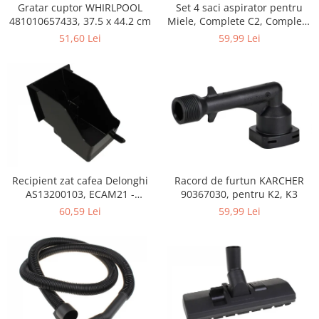
Retelistica & Supraveghere
Gratar cuptor WHIRLPOOL
Set 4 saci aspirator pentru
Servere, Componente & UPS
481010657433, 37.5 x 44.2 cm
Miele, Complete C2, Complete
C3, Classic C1, S8, S5, S2,
51,60 Lei
59,99 Lei
Telecomenzi garaj
compatibil 12281680
Sport & Activitati in aer liber
Accesorii antrenament
Accesorii Fitness
Accesorii sportive
Articole Voiaj
Camping
Ciclism
Recipient zat cafea Delonghi
Racord de furtun KARCHER
Sporturi acvatice
AS13200103, ECAM21 -
90367030, pentru K2, K3
ECAM25
Sporturi de interior
60,59 Lei
59,99 Lei
TV, Audio & Foto
Aparate Foto & Accesorii
Audio HI-FI & Profesionale
Camere video si sport
Drone si Accesorii