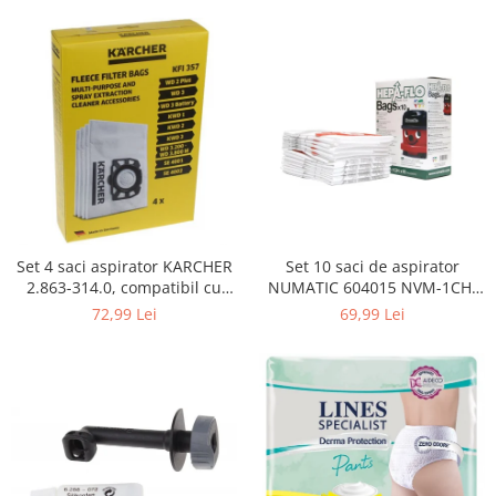
Curatenie si intretinere
Decoratiuni
Gradinarit
Hobby-uri creative
Iluminat & Electrice
Jaluzele
Kit-uri automatizari porti si usi
garaj
Mobila dormitor
Mobila gradina & terasa
Set 4 saci aspirator KARCHER
Set 10 saci de aspirator
2.863-314.0, compatibil cu
NUMATIC 604015 NVM-1CH,
Mobila Living & Dining
WD, KWD, SE
9L
72,99 Lei
69,99 Lei
Organizare si depozitare
Rafturi
Sanitare
Scule electrice si unelte
Silicon, spume si solutii tehnice
Sisteme Incalzire
Textile si covoare