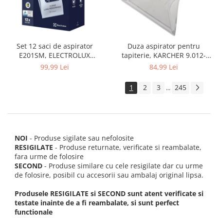
Set 12 saci de aspirator
Duza aspirator pentru
E201SM, ELECTROLUX
tapiterie, KARCHER 9.012-
9001684811, CLASSIC LONG
278.0, SE4001, SE4002, SE5100
99,99 Lei
84,99 Lei
PERFORMANCE
si SE6100
1
2
3
245
...
NOI
- Produse sigilate sau nefolosite
RESIGILATE
- Produse returnate, verificate si reambalate,
fara urme de folosire
SECOND
- Produse similare cu cele resigilate dar cu urme
de folosire, posibil cu accesorii sau ambalaj original lipsa.
Produsele RESIGILATE si SECOND sunt atent verificate si
testate inainte de a fi reambalate, si sunt perfect
functionale