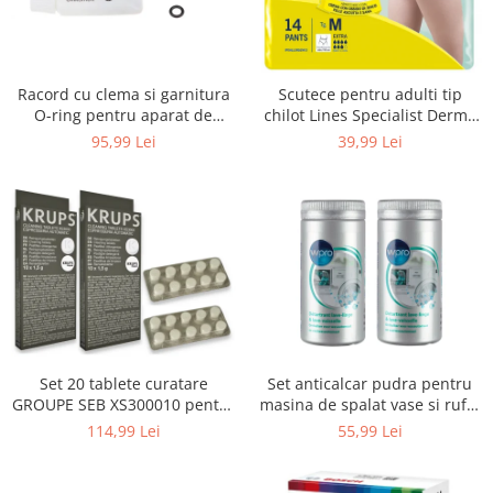
Uscatoare rufe
Utilaje si materiale de constructii
Laptop, Tablete & Telefoane
Racord cu clema si garnitura
Scutece pentru adulti tip
Accesorii tablete
O-ring pentru aparat de
chilot Lines Specialist Derma
spalat cu presiune, KARCHER
Protection Extra, 7 picaturi,
95,99 Lei
39,99 Lei
Laptopuri si Accesorii
4.064-047.0, K2, K3, K4
marimea M, 14 bucati
Telefoane Mobile & accesorii
Wearable & Gadgeturi
Electrocasnice & Climatizare
Accesorii si piese masini spalat
rufe si uscatoare
Accesorii si piese masini spalat
vase
Aparate Frigorifice
Set 20 tablete curatare
Set anticalcar pudra pentru
Aparate Racire Aer
GROUPE SEB XS300010 pentru
masina de spalat vase si rufe,
Aragaze si cuptoare cu microunde
espressoare Krups (2x10
WPRO 484000008416, 2 x 250g
114,99 Lei
55,99 Lei
tablete)
Climatizare & sisteme de incalzire
Electrocasnice pentru Bucatarie