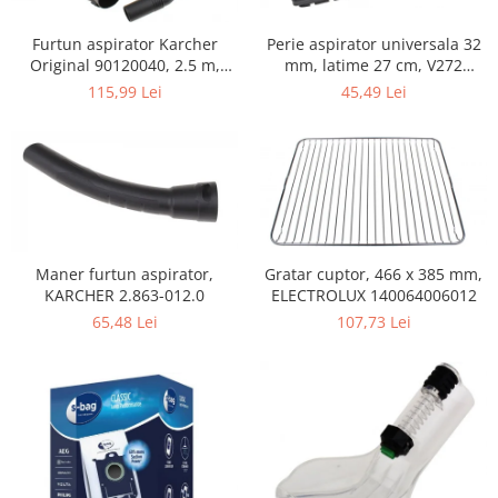
Home Cinema & Audio
Playere, Boxe & Casti
Perie aspirator universala 32
Furtun aspirator Karcher
Telescoape & Optica
mm, latime 27 cm, V272
Original 90120040, 2.5 m,
ECONOMY
negru
45,49 Lei
115,99 Lei
Televizoare & accesorii
Bacanie
Ambalaje cadouri
Cadouri
Curatenie si intretinere
Maner furtun aspirator,
Gratar cuptor, 466 x 385 mm,
KARCHER 2.863-012.0
ELECTROLUX 140064006012
65,48 Lei
107,73 Lei