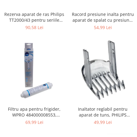
Gaming, Carti & Birotica
Birotica & Papetarie
Rezerva aparat de ras Philips
Racord presiune inalta pentru
TT2000/43 pentru seriile
aparat de spalat cu presiune,
Console, Jocuri & Accesorii
Bodygroom 3000/5000/7000 si
KARCHER 9.013-355.0, K4/K5
90,58 Lei
54,99 Lei
Ingrijire personala & Cosmetice
Click&Style
Accesorii aparate de ras electrice
Accesorii aparate hair styling
Aparate & Accesorii ingrijire
personala
Aparate cosmetice
Articole Sanatate si Wellness
Consumabile sanitare
Cosmetice si produse ingrijire
personala
Igiena dentara
Filtru apa pentru frigider,
Inaltator reglabil pentru
Jucarii, Copii & Bebe
WPRO 484000008553,
aparat de tuns, PHILIPS
compatibil cu Samsung, AEG,
422203633281, 3-15 mm,
69,99 Lei
49,99 Lei
Camera copilului
Bosch, LG, Zanussi, Gorenje
HC56xx, HC76xx
Hrana bebelusi