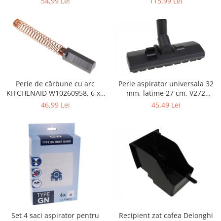
115,99 Lei
54,99 Lei
Retelistica & Supraveghere
Servere, Componente & UPS
Telecomenzi garaj
Sport & Activitati in aer liber
Accesorii antrenament
Accesorii Fitness
Accesorii sportive
Perie de cărbune cu arc
Perie aspirator universala 32
KITCHENAID W10260958, 6 x6
mm, latime 27 cm, V272
Articole Voiaj
x 19 mm, pentru 5KSM15
ECONOMY
46,99 Lei
45,49 Lei
Camping
Ciclism
Sporturi acvatice
Sporturi de interior
TV, Audio & Foto
Aparate Foto & Accesorii
Audio HI-FI & Profesionale
Camere video si sport
Drone si Accesorii
Set 4 saci aspirator pentru
Recipient zat cafea Delonghi