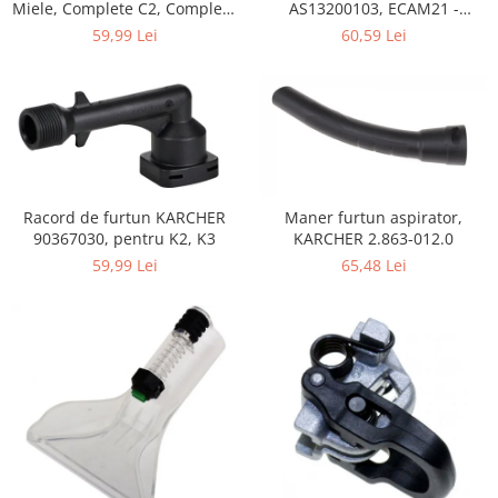
Home Cinema & Audio
Miele, Complete C2, Complete
AS13200103, ECAM21 -
C3, Classic C1, S8, S5, S2,
ECAM25
Playere, Boxe & Casti
59,99 Lei
60,59 Lei
compatibil 12281680
Telescoape & Optica
Televizoare & accesorii
Bacanie
Ambalaje cadouri
Cadouri
Curatenie si intretinere
Racord de furtun KARCHER
Maner furtun aspirator,
90367030, pentru K2, K3
KARCHER 2.863-012.0
59,99 Lei
65,48 Lei