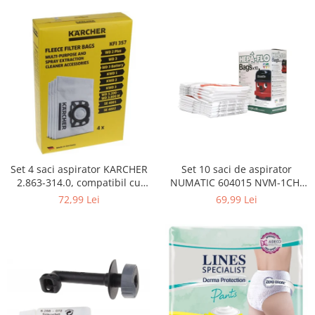
Curatenie si intretinere
Decoratiuni
Gradinarit
Hobby-uri creative
Iluminat & Electrice
Jaluzele
Kit-uri automatizari porti si usi
garaj
Mobila dormitor
Mobila gradina & terasa
Set 4 saci aspirator KARCHER
Set 10 saci de aspirator
2.863-314.0, compatibil cu
NUMATIC 604015 NVM-1CH,
Mobila Living & Dining
WD, KWD, SE
9L
72,99 Lei
69,99 Lei
Organizare si depozitare
Rafturi
Sanitare
Scule electrice si unelte
Silicon, spume si solutii tehnice
Sisteme Incalzire
Textile si covoare