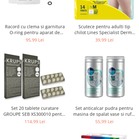
Uscatoare rufe
Utilaje si materiale de constructii
Laptop, Tablete & Telefoane
Racord cu clema si garnitura
Scutece pentru adulti tip
Accesorii tablete
O-ring pentru aparat de
chilot Lines Specialist Derma
spalat cu presiune, KARCHER
Protection Extra, 7 picaturi,
95,99 Lei
39,99 Lei
Laptopuri si Accesorii
4.064-047.0, K2, K3, K4
marimea M, 14 bucati
Telefoane Mobile & accesorii
Wearable & Gadgeturi
Electrocasnice & Climatizare
Accesorii si piese masini spalat
rufe si uscatoare
Accesorii si piese masini spalat
vase
Aparate Frigorifice
Set 20 tablete curatare
Set anticalcar pudra pentru
Aparate Racire Aer
GROUPE SEB XS300010 pentru
masina de spalat vase si rufe,
Aragaze si cuptoare cu microunde
espressoare Krups (2x10
WPRO 484000008416, 2 x 250g
114,99 Lei
55,99 Lei
tablete)
Climatizare & sisteme de incalzire
Electrocasnice pentru Bucatarie