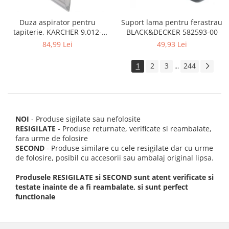
Suport lama pentru ferastrau
Duza aspirator pentru
BLACK&DECKER 582593-00
tapiterie, KARCHER 9.012-
278.0, SE4001, SE4002, SE5100
49,93 Lei
84,99 Lei
si SE6100
1
2
3
244
...
NOI
- Produse sigilate sau nefolosite
RESIGILATE
- Produse returnate, verificate si reambalate,
fara urme de folosire
SECOND
- Produse similare cu cele resigilate dar cu urme
de folosire, posibil cu accesorii sau ambalaj original lipsa.
Produsele RESIGILATE si SECOND sunt atent verificate si
testate inainte de a fi reambalate, si sunt perfect
functionale