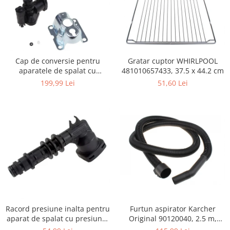
Igiena si ingrijire
Jucarii si Jocuri
Maternitate
Petshop
Gratar cuptor WHIRLPOOL
Cap de conversie pentru
Accesorii animale de companie
481010657433, 37.5 x 44.2 cm
aparatele de spalat cu
Acvaristica
presiune KARCHER K
51,60 Lei
199,99 Lei
Castroane si adapatori animale
Igiena animale de companie
Mobila si transport animale de
companie
Zgarzi, lese si hamuri
PC, Periferice & Software
Componente PC
Desktop PC & Monitoare
Imprimante, Scanere &
Consumabile
Furtun aspirator Karcher
Racord presiune inalta pentru
Periferice PC
Original 90120040, 2.5 m,
aparat de spalat cu presiune,
negru
KARCHER 9.013-355.0, K4/K5