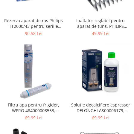
Gaming, Carti & Birotica
Birotica & Papetarie
Rezerva aparat de ras Philips
Inaltator reglabil pentru
Console, Jocuri & Accesorii
TT2000/43 pentru seriile
aparat de tuns, PHILIPS
Ingrijire personala & Cosmetice
Bodygroom 3000/5000/7000 si
422203633281, 3-15 mm,
90,58 Lei
49,99 Lei
Click&Style
HC56xx, HC76xx
Accesorii aparate de ras electrice
Accesorii aparate hair styling
Aparate & Accesorii ingrijire
personala
Aparate cosmetice
Articole Sanatate si Wellness
Consumabile sanitare
Cosmetice si produse ingrijire
personala
Igiena dentara
Filtru apa pentru frigider,
Solutie decalcifiere espressor
WPRO 484000008553,
DELONGHI AS00006179,
Jucarii, Copii & Bebe
compatibil cu Samsung, AEG,
DLSC500, 500 ml
69,99 Lei
69,99 Lei
Camera copilului
Bosch, LG, Zanussi, Gorenje
Hrana bebelusi