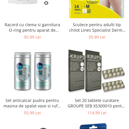
Uscatoare rufe
Utilaje si materiale de constructii
Laptop, Tablete & Telefoane
Racord cu clema si garnitura
Scutece pentru adulti tip
Accesorii tablete
O-ring pentru aparat de
chilot Lines Specialist Derma
spalat cu presiune, KARCHER
Protection Extra, 7 picaturi,
95,99 Lei
39,99 Lei
Laptopuri si Accesorii
4.064-047.0, K2, K3, K4
marimea M, 14 bucati
Telefoane Mobile & accesorii
Wearable & Gadgeturi
Electrocasnice & Climatizare
Accesorii si piese masini spalat
rufe si uscatoare
Accesorii si piese masini spalat
vase
Aparate Frigorifice
Set anticalcar pudra pentru
Set 20 tablete curatare
Aparate Racire Aer
masina de spalat vase si rufe,
GROUPE SEB XS300010 pentru
Aragaze si cuptoare cu microunde
WPRO 484000008416, 2 x 250g
espressoare Krups (2x10
55,99 Lei
114,99 Lei
tablete)
Climatizare & sisteme de incalzire
Electrocasnice pentru Bucatarie