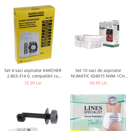
Curatenie si intretinere
Decoratiuni
Gradinarit
Hobby-uri creative
Iluminat & Electrice
Jaluzele
Kit-uri automatizari porti si usi
garaj
Mobila dormitor
Mobila gradina & terasa
Set 4 saci aspirator KARCHER
Set 10 saci de aspirator
2.863-314.0, compatibil cu
NUMATIC 604015 NVM-1CH,
Mobila Living & Dining
WD, KWD, SE
9L
72,99 Lei
69,99 Lei
Organizare si depozitare
Rafturi
Sanitare
Scule electrice si unelte
Silicon, spume si solutii tehnice
Sisteme Incalzire
Textile si covoare