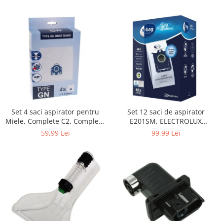
Home Cinema & Audio
Playere, Boxe & Casti
Telescoape & Optica
Televizoare & accesorii
Bacanie
Ambalaje cadouri
Cadouri
Curatenie si intretinere
Set 4 saci aspirator pentru
Set 12 saci de aspirator
Miele, Complete C2, Complete
E201SM, ELECTROLUX
C3, Classic C1, S8, S5, S2,
9001684811, CLASSIC LONG
59,99 Lei
99,99 Lei
compatibil 12281680
PERFORMANCE