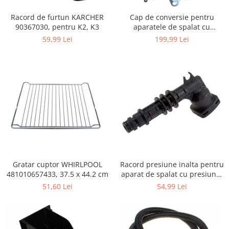
Igiena si ingrijire
Racord de furtun KARCHER
Cap de conversie pentru
Jucarii si Jocuri
90367030, pentru K2, K3
aparatele de spalat cu
Maternitate
presiune KARCHER K
59,99 Lei
199,99 Lei
Petshop
Accesorii animale de companie
Acvaristica
Castroane si adapatori animale
Igiena animale de companie
Mobila si transport animale de
companie
Zgarzi, lese si hamuri
PC, Periferice & Software
Gratar cuptor WHIRLPOOL
Racord presiune inalta pentru
Componente PC
481010657433, 37.5 x 44.2 cm
aparat de spalat cu presiune,
Desktop PC & Monitoare
KARCHER 9.013-355.0, K4/K5
51,60 Lei
54,99 Lei
Imprimante, Scanere &
Consumabile
Periferice PC