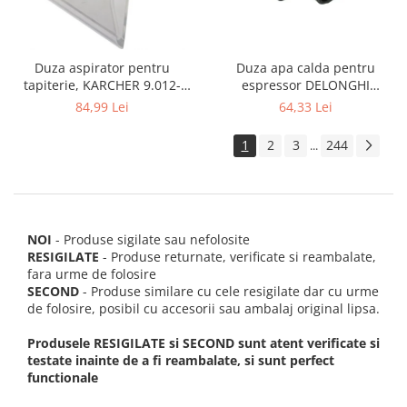
Duza apa calda pentru
Duza aspirator pentru
espressor DELONGHI
tapiterie, KARCHER 9.012-
AS00006949, ECAM22 ECAM29
278.0, SE4001, SE4002, SE5100
64,33 Lei
84,99 Lei
FEB29 ECAM3
si SE6100
1
2
3
244
...
NOI
- Produse sigilate sau nefolosite
RESIGILATE
- Produse returnate, verificate si reambalate,
fara urme de folosire
SECOND
- Produse similare cu cele resigilate dar cu urme
de folosire, posibil cu accesorii sau ambalaj original lipsa.
Produsele RESIGILATE si SECOND sunt atent verificate si
testate inainte de a fi reambalate, si sunt perfect
functionale