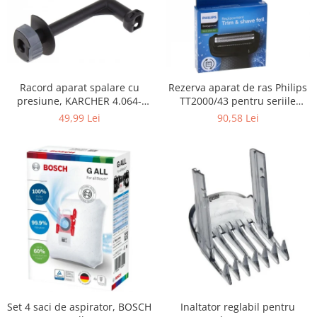
Fiare de calcat si masini de cusut
Ingrijire Locuinta
Purificatoare de aer
Fashion
Bijuterii
Racord aparat spalare cu
Rezerva aparat de ras Philips
presiune, KARCHER 4.064-
TT2000/43 pentru seriile
Ceasuri barbatesti
069.3, K4, KHD4
Bodygroom 3000/5000/7000 si
49,99 Lei
90,58 Lei
Ceasuri dama
Click&Style
Cutii, curele si accesorii ceasuri
Genti si accesorii barbati
Genti si accesorii femei
Imbracaminte barbati
Imbracaminte femei
Imbracaminte si Incaltaminte copii
Incaltaminte barbati
Incaltaminte femei
Ochelari de soare
Set 4 saci de aspirator, BOSCH
Inaltator reglabil pentru
Ochelari de vedere