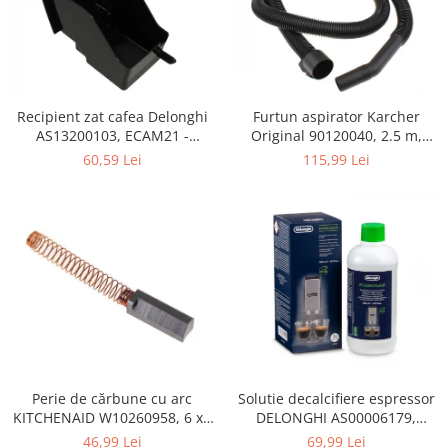
Retelistica & Supraveghere
Servere, Componente & UPS
Telecomenzi garaj
Sport & Activitati in aer liber
Accesorii antrenament
Furtun aspirator Karcher
Recipient zat cafea Delonghi
Original 90120040, 2.5 m,
AS13200103, ECAM21 -
Accesorii Fitness
negru
ECAM25
115,99 Lei
60,59 Lei
Accesorii sportive
Articole Voiaj
Camping
Ciclism
Sporturi acvatice
Sporturi de interior
TV, Audio & Foto
Aparate Foto & Accesorii
Audio HI-FI & Profesionale
Perie de cărbune cu arc
Solutie decalcifiere espressor
Camere video si sport
KITCHENAID W10260958, 6 x6
DELONGHI AS00006179,
Drone si Accesorii
x 19 mm, pentru 5KSM15
DLSC500, 500 ml
46,99 Lei
69,99 Lei