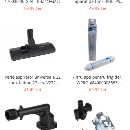
17003048, G All, BBZ41FGALL
aparat de tuns, PHILIPS
Gaming, Carti & Birotica
422203633281, 3-15 mm,
59,99 Lei
49,99 Lei
HC56xx, HC76xx
Birotica & Papetarie
Console, Jocuri & Accesorii
Ingrijire personala & Cosmetice
Accesorii aparate de ras electrice
Accesorii aparate hair styling
Aparate & Accesorii ingrijire
personala
Aparate cosmetice
Articole Sanatate si Wellness
Perie aspirator universala 32
Filtru apa pentru frigider,
Consumabile sanitare
mm, latime 27 cm, V272
WPRO 484000008553,
Cosmetice si produse ingrijire
ECONOMY
compatibil cu Samsung, AEG,
45,49 Lei
69,99 Lei
personala
Bosch, LG, Zanussi, Gorenje
Igiena dentara
Jucarii, Copii & Bebe
Camera copilului
Hrana bebelusi