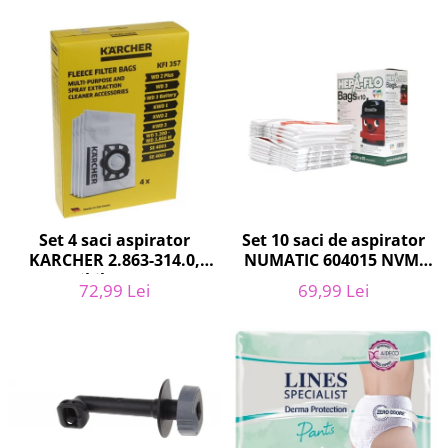
Curatenie si intretinere
Decoratiuni
Gradinarit
Hobby-uri creative
Iluminat & Electrice
Jaluzele
Kit-uri automatizari porti si usi
garaj
Mobila dormitor
Mobila gradina & terasa
Set 10 saci de aspirator
Set 4 saci aspirator
NUMATIC 604015 NVM-
KARCHER 2.863-314.0,
Mobila Living & Dining
1CH, 9L
compatibil cu WD, KWD,
Organizare si depozitare
69,99 Lei
72,99 Lei
SE
Rafturi
Sanitare
Scule electrice si unelte
Silicon, spume si solutii tehnice
Sisteme Incalzire
Textile si covoare