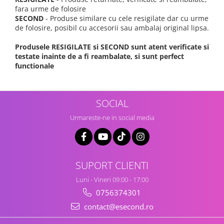
fara urme de folosire
SECOND
- Produse similare cu cele resigilate dar cu urme
de folosire, posibil cu accesorii sau ambalaj original lipsa.
Produsele RESIGILATE si SECOND sunt atent verificate si
testate inainte de a fi reambalate, si sunt perfect
functionale
SOCIAL
Urmareste-ne in social media
SUPORT CLIENTI
Luni - Vineri 09:00 - 17:00
0756374301
contact@esecond.ro