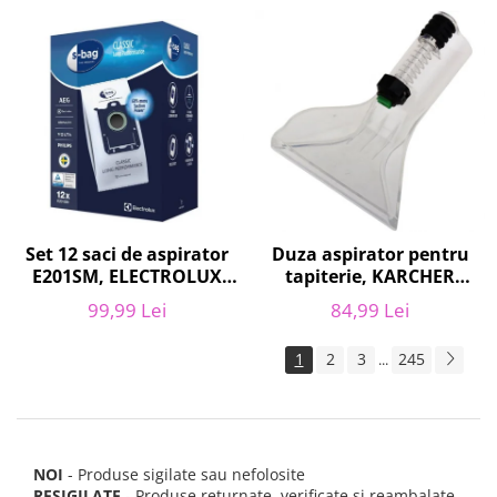
Set 12 saci de aspirator
Duza aspirator pentru
E201SM, ELECTROLUX
tapiterie, KARCHER
9001684811, CLASSIC
9.012-278.0, SE4001,
99,99 Lei
84,99 Lei
LONG PERFORMANCE
SE4002, SE5100 si SE6100
1
2
3
245
...
NOI
- Produse sigilate sau nefolosite
RESIGILATE
- Produse returnate, verificate si reambalate,