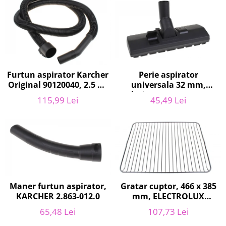
Home Cinema & Audio
Playere, Boxe & Casti
Telescoape & Optica
Televizoare & accesorii
Bacanie
Ambalaje cadouri
Furtun aspirator Karcher
Perie aspirator
Cadouri
Original 90120040, 2.5 m,
universala 32 mm,
negru
latime 27 cm, V272
Curatenie si intretinere
115,99 Lei
45,49 Lei
ECONOMY
Gratar cuptor, 466 x 385
Maner furtun aspirator,
mm, ELECTROLUX
KARCHER 2.863-012.0
140064006012
107,73 Lei
65,48 Lei