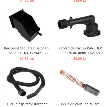
51,60 Lei
54,99 Lei
Retelistica & Supraveghere
Servere, Componente & UPS
Telecomenzi garaj
Sport & Activitati in aer liber
Accesorii antrenament
Accesorii Fitness
Accesorii sportive
Articole Voiaj
Recipient zat cafea Delonghi
Racord de furtun KARCHER
Camping
AS13200103, ECAM21 -
90367030, pentru K2, K3
ECAM25
Ciclism
60,59 Lei
59,99 Lei
Sporturi acvatice
Sporturi de interior
TV, Audio & Foto
Aparate Foto & Accesorii
Audio HI-FI & Profesionale
Camere video si sport
Drone si Accesorii
Perie de cărbune cu arc
Furtun aspirator Karcher