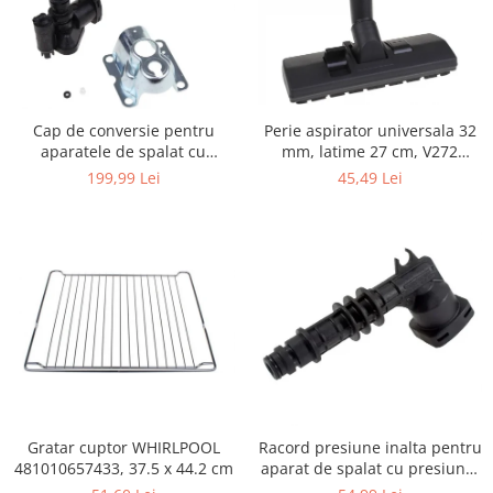
Igiena si ingrijire
Jucarii si Jocuri
Maternitate
Petshop
Cap de conversie pentru
Perie aspirator universala 32
Accesorii animale de companie
aparatele de spalat cu
mm, latime 27 cm, V272
Acvaristica
presiune KARCHER K
ECONOMY
199,99 Lei
45,49 Lei
Castroane si adapatori animale
Igiena animale de companie
Mobila si transport animale de
companie
Zgarzi, lese si hamuri
PC, Periferice & Software
Componente PC
Desktop PC & Monitoare
Imprimante, Scanere &
Consumabile
Gratar cuptor WHIRLPOOL
Racord presiune inalta pentru
Periferice PC
481010657433, 37.5 x 44.2 cm
aparat de spalat cu presiune,
KARCHER 9.013-355.0, K4/K5