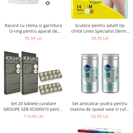
Uscatoare rufe
Utilaje si materiale de constructii
Laptop, Tablete & Telefoane
Racord cu clema si garnitura
Scutece pentru adulti tip
Accesorii tablete
O-ring pentru aparat de
chilot Lines Specialist Derma
spalat cu presiune, KARCHER
Protection Extra, 7 picaturi,
95,99 Lei
39,99 Lei
Laptopuri si Accesorii
4.064-047.0, K2, K3, K4
marimea M, 14 bucati
Telefoane Mobile & accesorii
Wearable & Gadgeturi
Electrocasnice & Climatizare
Accesorii si piese masini spalat
rufe si uscatoare
Accesorii si piese masini spalat
vase
Aparate Frigorifice
Set 20 tablete curatare
Set anticalcar pudra pentru
Aparate Racire Aer
GROUPE SEB XS300010 pentru
masina de spalat vase si rufe,
Aragaze si cuptoare cu microunde
espressoare Krups (2x10
WPRO 484000008416, 2 x 250g
114,99 Lei
55,99 Lei
tablete)
Climatizare & sisteme de incalzire
Electrocasnice pentru Bucatarie