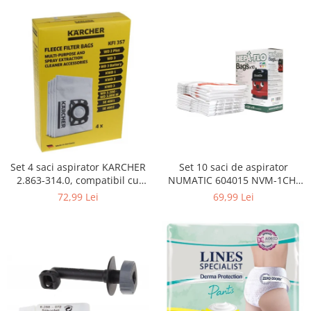
Curatenie si intretinere
Decoratiuni
Gradinarit
Hobby-uri creative
Iluminat & Electrice
Jaluzele
Kit-uri automatizari porti si usi
garaj
Mobila dormitor
Mobila gradina & terasa
Set 4 saci aspirator KARCHER
Set 10 saci de aspirator
2.863-314.0, compatibil cu
NUMATIC 604015 NVM-1CH,
Mobila Living & Dining
WD, KWD, SE
9L
72,99 Lei
69,99 Lei
Organizare si depozitare
Rafturi
Sanitare
Scule electrice si unelte
Silicon, spume si solutii tehnice
Sisteme Incalzire
Textile si covoare