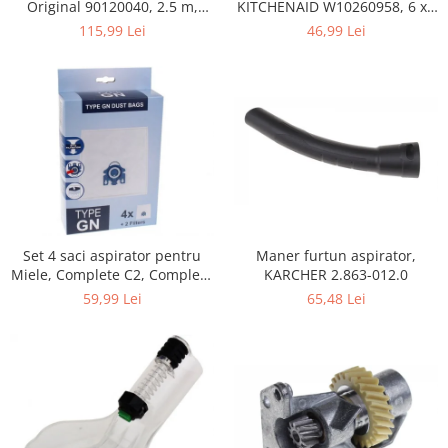
Home Cinema & Audio
KITCHENAID W10260958, 6 x6
Original 90120040, 2.5 m,
x 19 mm, pentru 5KSM15
negru
46,99 Lei
115,99 Lei
Playere, Boxe & Casti
Telescoape & Optica
Televizoare & accesorii
Bacanie
Ambalaje cadouri
Cadouri
Curatenie si intretinere
Maner furtun aspirator,
Set 4 saci aspirator pentru
KARCHER 2.863-012.0
Miele, Complete C2, Complete
C3, Classic C1, S8, S5, S2,
65,48 Lei
59,99 Lei
compatibil 12281680