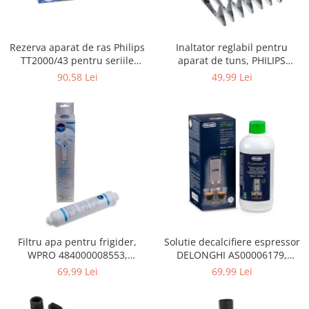
Gaming, Carti & Birotica
Birotica & Papetarie
Rezerva aparat de ras Philips
Inaltator reglabil pentru
Console, Jocuri & Accesorii
TT2000/43 pentru seriile
aparat de tuns, PHILIPS
Ingrijire personala & Cosmetice
Bodygroom 3000/5000/7000 si
422203633281, 3-15 mm,
90,58 Lei
49,99 Lei
Click&Style
HC56xx, HC76xx
Accesorii aparate de ras electrice
Accesorii aparate hair styling
Aparate & Accesorii ingrijire
personala
Aparate cosmetice
Articole Sanatate si Wellness
Consumabile sanitare
Cosmetice si produse ingrijire
personala
Igiena dentara
Filtru apa pentru frigider,
Solutie decalcifiere espressor
WPRO 484000008553,
DELONGHI AS00006179,
Jucarii, Copii & Bebe
compatibil cu Samsung, AEG,
DLSC500, 500 ml
69,99 Lei
69,99 Lei
Camera copilului
Bosch, LG, Zanussi, Gorenje
Hrana bebelusi