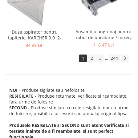
Ansamblu angrenaj pentru
Duza aspirator pentru
robot de bucatarie / mixer,
tapiterie, KARCHER 9.012-
KITCHENAID 2403092
278.0, SE4001, SE4002, SE5100
116,47 Lei
84,99 Lei
si SE6100
1
2
3
244
...
NOI
- Produse sigilate sau nefolosite
RESIGILATE
- Produse returnate, verificate si reambalate,
fara urme de folosire
SECOND
- Produse similare cu cele resigilate dar cu urme
de folosire, posibil cu accesorii sau ambalaj original lipsa.
Produsele RESIGILATE si SECOND sunt atent verificate si
testate inainte de a fi reambalate, si sunt perfect
functionale