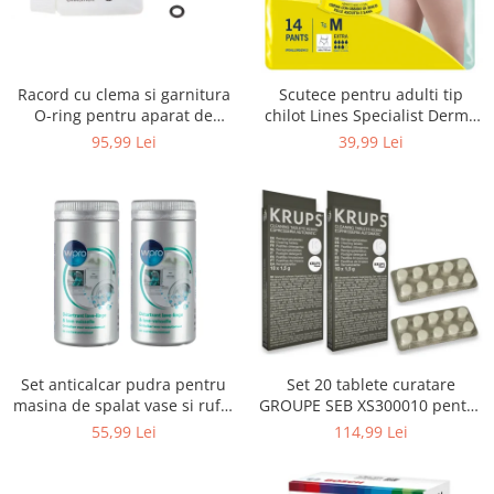
Uscatoare rufe
Utilaje si materiale de constructii
Laptop, Tablete & Telefoane
Racord cu clema si garnitura
Scutece pentru adulti tip
Accesorii tablete
O-ring pentru aparat de
chilot Lines Specialist Derma
spalat cu presiune, KARCHER
Protection Extra, 7 picaturi,
95,99 Lei
39,99 Lei
Laptopuri si Accesorii
4.064-047.0, K2, K3, K4
marimea M, 14 bucati
Telefoane Mobile & accesorii
Wearable & Gadgeturi
Electrocasnice & Climatizare
Accesorii si piese masini spalat
rufe si uscatoare
Accesorii si piese masini spalat
vase
Aparate Frigorifice
Set anticalcar pudra pentru
Set 20 tablete curatare
Aparate Racire Aer
masina de spalat vase si rufe,
GROUPE SEB XS300010 pentru
Aragaze si cuptoare cu microunde
WPRO 484000008416, 2 x 250g
espressoare Krups (2x10
55,99 Lei
114,99 Lei
tablete)
Climatizare & sisteme de incalzire
Electrocasnice pentru Bucatarie