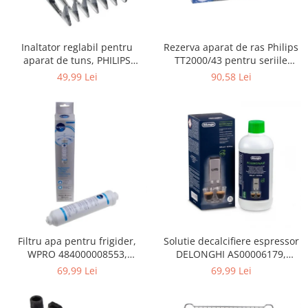
Gaming, Carti & Birotica
Birotica & Papetarie
Rezerva aparat de ras Philips
Inaltator reglabil pentru
Console, Jocuri & Accesorii
TT2000/43 pentru seriile
aparat de tuns, PHILIPS
Ingrijire personala & Cosmetice
Bodygroom 3000/5000/7000 si
422203633281, 3-15 mm,
90,58 Lei
49,99 Lei
Click&Style
HC56xx, HC76xx
Accesorii aparate de ras electrice
Accesorii aparate hair styling
Aparate & Accesorii ingrijire
personala
Aparate cosmetice
Articole Sanatate si Wellness
Consumabile sanitare
Cosmetice si produse ingrijire
personala
Igiena dentara
Filtru apa pentru frigider,
Solutie decalcifiere espressor
WPRO 484000008553,
DELONGHI AS00006179,
Jucarii, Copii & Bebe
compatibil cu Samsung, AEG,
DLSC500, 500 ml
69,99 Lei
69,99 Lei
Camera copilului
Bosch, LG, Zanussi, Gorenje
Hrana bebelusi