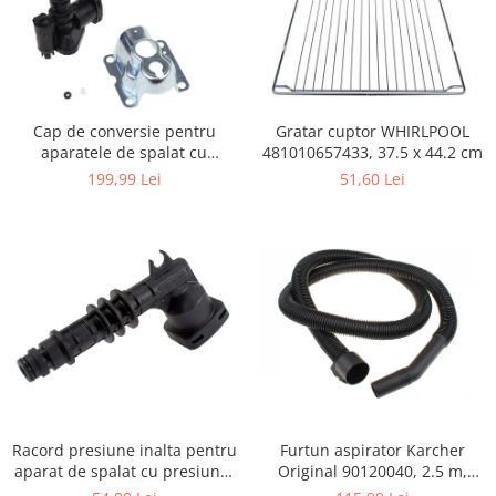
Igiena si ingrijire
Jucarii si Jocuri
Maternitate
Petshop
Gratar cuptor WHIRLPOOL
Cap de conversie pentru
Accesorii animale de companie
481010657433, 37.5 x 44.2 cm
aparatele de spalat cu
Acvaristica
presiune KARCHER K
51,60 Lei
199,99 Lei
Castroane si adapatori animale
Igiena animale de companie
Mobila si transport animale de
companie
Zgarzi, lese si hamuri
PC, Periferice & Software
Componente PC
Desktop PC & Monitoare
Imprimante, Scanere &
Consumabile
Furtun aspirator Karcher
Racord presiune inalta pentru
Periferice PC
Original 90120040, 2.5 m,
aparat de spalat cu presiune,
negru
KARCHER 9.013-355.0, K4/K5