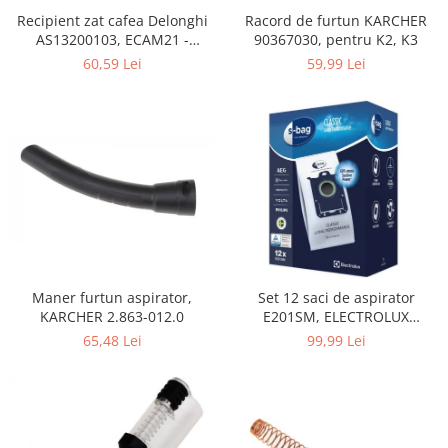
Home Cinema & Audio
Recipient zat cafea Delonghi
Racord de furtun KARCHER
Playere, Boxe & Casti
AS13200103, ECAM21 -
90367030, pentru K2, K3
Telescoape & Optica
ECAM25
60,59 Lei
59,99 Lei
Televizoare & accesorii
Bacanie
Ambalaje cadouri
Cadouri
Curatenie si intretinere
Maner furtun aspirator,
Set 12 saci de aspirator
KARCHER 2.863-012.0
E201SM, ELECTROLUX
9001684811, CLASSIC LONG
65,48 Lei
99,99 Lei
PERFORMANCE