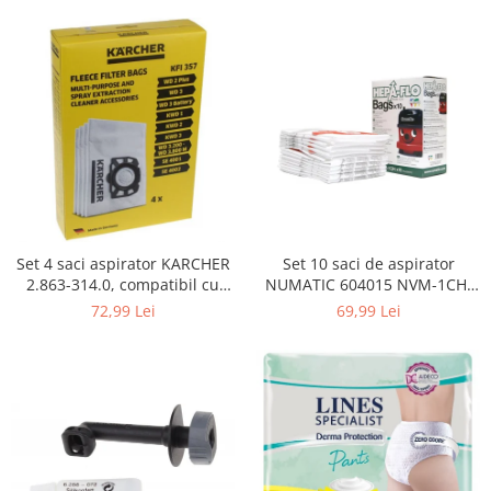
Curatenie si intretinere
Decoratiuni
Gradinarit
Hobby-uri creative
Iluminat & Electrice
Jaluzele
Kit-uri automatizari porti si usi
garaj
Mobila dormitor
Mobila gradina & terasa
Set 4 saci aspirator KARCHER
Set 10 saci de aspirator
2.863-314.0, compatibil cu
NUMATIC 604015 NVM-1CH,
Mobila Living & Dining
WD, KWD, SE
9L
72,99 Lei
69,99 Lei
Organizare si depozitare
Rafturi
Sanitare
Scule electrice si unelte
Silicon, spume si solutii tehnice
Sisteme Incalzire
Textile si covoare