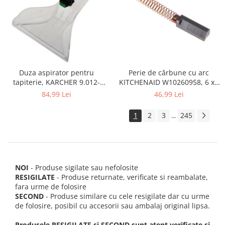
Perie de cărbune cu arc
Duza aspirator pentru
KITCHENAID W10260958, 6 x6
tapiterie, KARCHER 9.012-
x 19 mm, pentru 5KSM15
278.0, SE4001, SE4002, SE5100
46,99 Lei
84,99 Lei
si SE6100
1
2
3
245
...
NOI
- Produse sigilate sau nefolosite
RESIGILATE
- Produse returnate, verificate si reambalate,
fara urme de folosire
SECOND
- Produse similare cu cele resigilate dar cu urme
de folosire, posibil cu accesorii sau ambalaj original lipsa.
Produsele RESIGILATE si SECOND sunt atent verificate si