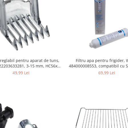
Filtru apa pentru frigider
 reglabil pentru aparat de tuns,
484000008553, compatibil cu 
422203633281, 3-15 mm, HC56xx,
AEG, Bosch, LG, Zanussi, G
HC76xx
69,99 Lei
49,99 Lei