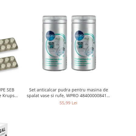
Set anticalcar pudra pentru masina de
UPE SEB
spalat vase si rufe, WPRO 484000008416,
e Krups
2 x 250g
55,99 Lei