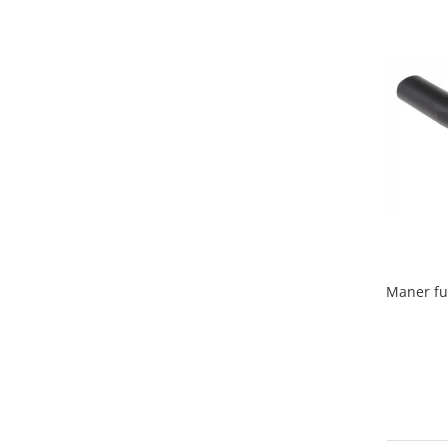
Home Cinema & Audio
Playere, Boxe & Casti
Telescoape & Optica
Televizoare & accesorii
Bacanie
Ambalaje cadouri
Cadouri
Curatenie si intretinere
Maner fu