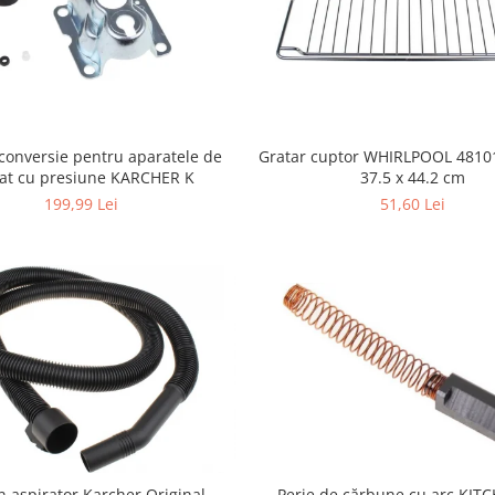
conversie pentru aparatele de
Gratar cuptor WHIRLPOOL 4810
lat cu presiune KARCHER K
37.5 x 44.2 cm
199,99 Lei
51,60 Lei
n aspirator Karcher Original
Perie de cărbune cu arc KIT