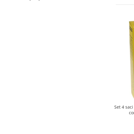
Curatenie si intretinere
Decoratiuni
Gradinarit
Hobby-uri creative
Iluminat & Electrice
Jaluzele
Kit-uri automatizari porti si usi
garaj
Mobila dormitor
Mobila gradina & terasa
Mobila Living & Dining
Organizare si depozitare
Rafturi
Sanitare
Set 4 sac
Scule electrice si unelte
co
Silicon, spume si solutii tehnice
Sisteme Incalzire
Textile si covoare