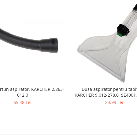
rtun aspirator, KARCHER 2.863-
Duza aspirator pentru tapit
012.0
KARCHER 9.012-278.0, SE4001,
SE5100 si SE6100
65,48 Lei
84,99 Lei