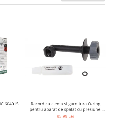
Racord cu clema si garnitura O-ring
TIC 604015
pentru aparat de spalat cu presiune,
KARCHER 4.064-047.0, K2, K3, K4
95,99 Lei