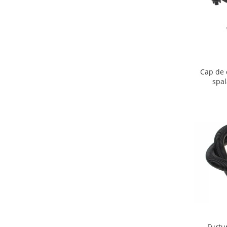
Igiena si ingrijire
Jucarii si Jocuri
Maternitate
Petshop
Accesorii animale de companie
Cap de 
Acvaristica
spa
Castroane si adapatori animale
Igiena animale de companie
Mobila si transport animale de
companie
Zgarzi, lese si hamuri
PC, Periferice & Software
Componente PC
Desktop PC & Monitoare
Imprimante, Scanere &
Consumabile
Periferice PC
Furtu