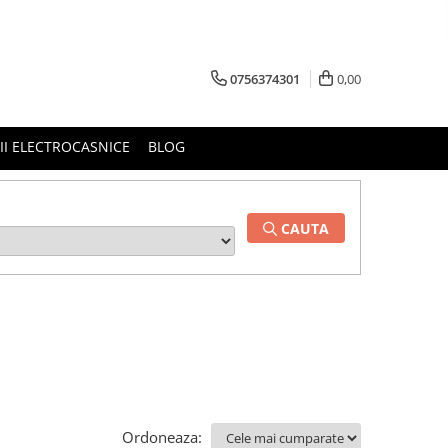
0756374301
0,00
RII ELECTROCASNICE
BLOG
CAUTA
Ordoneaza: