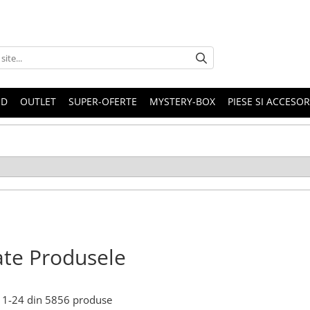
ND
OUTLET
SUPER-OFERTE
MYSTERY-BOX
PIESE SI ACCESO
te Produsele
1-
24
din
5856
produse