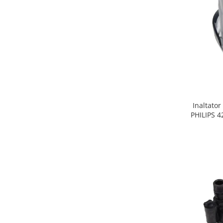
Gaming, Carti & Birotica
Birotica & Papetarie
Console, Jocuri & Accesorii
Ingrijire personala & Cosmetice
Accesorii aparate de ras electrice
Accesorii aparate hair styling
Aparate & Accesorii ingrijire
personala
Inaltator
Aparate cosmetice
PHILIPS 
Articole Sanatate si Wellness
Consumabile sanitare
Cosmetice si produse ingrijire
personala
Igiena dentara
Jucarii, Copii & Bebe
Camera copilului
Hrana bebelusi