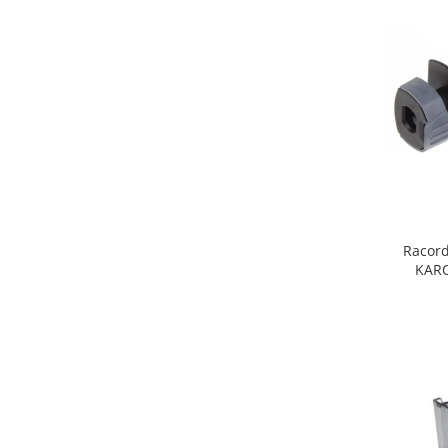
Fiare de calcat si masini de cusut
Ingrijire Locuinta
Purificatoare de aer
Fashion
Bijuterii
Ceasuri barbatesti
Ceasuri dama
Cutii, curele si accesorii ceasuri
Genti si accesorii barbati
Racord
Genti si accesorii femei
KARC
Imbracaminte barbati
Imbracaminte femei
Imbracaminte si Incaltaminte copii
Incaltaminte barbati
Incaltaminte femei
Ochelari de soare
Ochelari de vedere