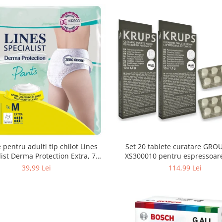
 pentru adulti tip chilot Lines
Set 20 tablete curatare GRO
list Derma Protection Extra, 7
XS300010 pentru espressoar
turi, marimea M, 14 bucati
(2x10 tablete)
39,99 Lei
114,99 Lei