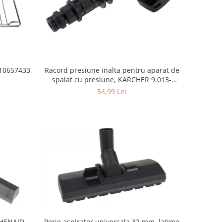
10657433,
Racord presiune inalta pentru aparat de
spalat cu presiune, KARCHER 9.013-
355.0, K4/K5
54,99 Lei
Perie aspirator universala 32 mm, latime
CHENAID