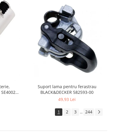
Suport lama pentru ferastrau
erie,
BLACK&DECKER 582593-00
 SE4002,
49,93 Lei
1
2
3
244
...