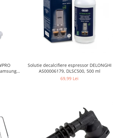
, WPRO
Solutie decalcifiere espressor DELONGHI
Samsung,
AS00006179, DLSC500, 500 ml
orenje
69,99 Lei