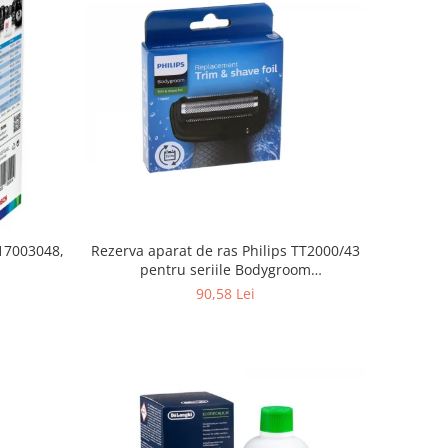
Rezerva aparat de ras Philips TT2000/43
 17003048,
pentru seriile Bodygroom
3000/5000/7000 si Click&Style
90,58 Lei