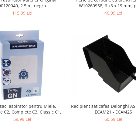
90120040, 2.5 m, negru
W10260958, 6 x6 x 19 mm, pentru
5KSM15
115,99 Lei
46,99 Lei
 saci aspirator pentru Miele,
Recipient zat cafea Delonghi A
e C2, Complete C3, Classic C1,
ECAM21 - ECAM25
S5, S2, compatibil 12281680
59,99 Lei
60,59 Lei