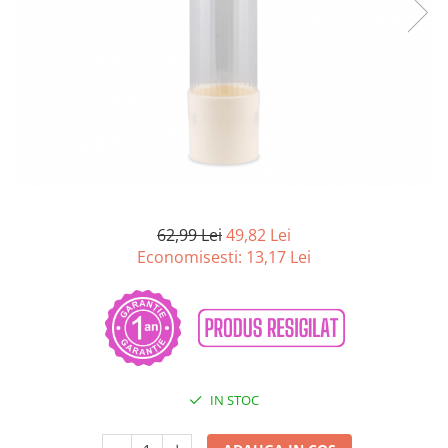
Curatenie si intretinere
Decoratiuni
Gradinarit
Hobby-uri creative
Iluminat & Electrice
Jaluzele
Kit-uri automatizari porti si usi
garaj
Mobila dormitor
62,99 Lei
49,82 Lei
Mobila gradina & terasa
Economisesti:
13,17
Lei
Mobila Living & Dining
Organizare si depozitare
Rafturi
Sanitare
Scule electrice si unelte
Silicon, spume si solutii tehnice
IN STOC
Sisteme Incalzire
Textile si covoare