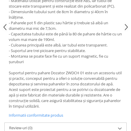
- Materialul utilizat pentru construcție este ABS, iar tubul de
Fiare de calcat si masini de cusut
stocare este transparent și este realizat din policarbonat (PC).
Ingrijire Locuinta
- Dimensiunile tubului sunt de 8cm în diametru și 40cm în
înălțime.
Purificatoare de aer
- Paharele pot fi din plastic sau hârtie și trebuie să aibă un
Fashion
diametru mai mic de 7,5cm.
- Capacitatea tubului este de până la 80 de pahare de hârtie cu un
Bijuterii
volum mai mare de 190ml.
Ceasuri barbatesti
- Culoarea principală este albă, iar tubul este transparent.
- Suportul are trei picioare pentru stabilitate.
Ceasuri dama
- Montarea se poate face fie cu un suport magnetic, fie cu
Cutii, curele si accesorii ceasuri
șuruburi
Genti si accesorii barbati
Suportul pentru pahare Dozator ZWDCH 01 este un accesoriu util
Genti si accesorii femei
și practic, conceput pentru a oferi o soluție convenabilă pentru
Imbracaminte barbati
depozitarea și servirea paharelor în zona dozatorului de apă.
Imbracaminte femei
Acest suport este proiectat pentru a se potrivi cu dozatoarele de
apă și este fabricat din materiale durabile și rezistente. Are o
Imbracaminte si Incaltaminte copii
construcție solidă, care asigură stabilitatea și siguranța paharelor
Incaltaminte barbati
în timpul utilizării.
Incaltaminte femei
Informatii conformitate produs
Ochelari de soare
Ochelari de vedere
Review-uri
(0)