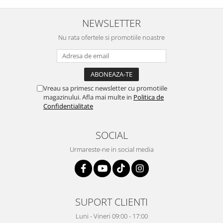
Igiena si ingrijire
Jucarii si Jocuri
NEWSLETTER
Maternitate
Nu rata ofertele si promotiile noastre
Petshop
Accesorii animale de companie
Acvaristica
Castroane si adapatori animale
Vreau sa primesc newsletter cu promotiile
magazinului. Afla mai multe in
Politica de
Igiena animale de companie
Confidentialitate
Mobila si transport animale de
companie
SOCIAL
Zgarzi, lese si hamuri
PC, Periferice & Software
Urmareste-ne in social media
Componente PC
Desktop PC & Monitoare
Imprimante, Scanere &
Consumabile
SUPORT CLIENTI
Periferice PC
Luni - Vineri 09:00 - 17:00