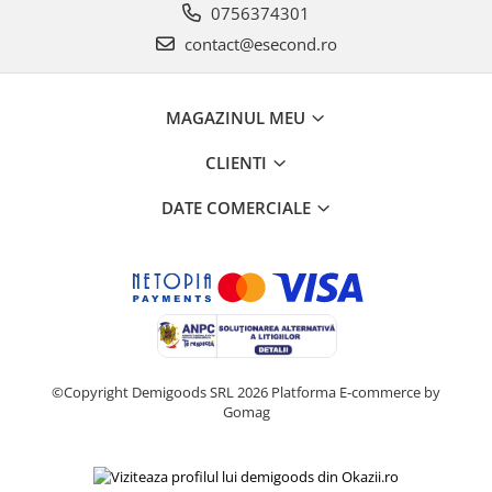
Retelistica & Supraveghere
0756374301
Servere, Componente & UPS
contact@esecond.ro
Telecomenzi garaj
Sport & Activitati in aer liber
MAGAZINUL MEU
Accesorii antrenament
Accesorii Fitness
CLIENTI
Accesorii sportive
DATE COMERCIALE
Articole Voiaj
Camping
Ciclism
Sporturi acvatice
Sporturi de interior
TV, Audio & Foto
Aparate Foto & Accesorii
©Copyright Demigoods SRL 2026
Platforma E-commerce by
Gomag
Audio HI-FI & Profesionale
Camere video si sport
Drone si Accesorii