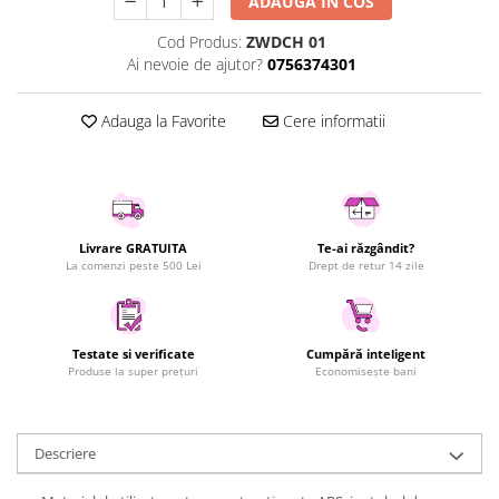
ADAUGA IN COS
Uscatoare rufe
Cod Produs:
ZWDCH 01
Utilaje si materiale de constructii
Ai nevoie de ajutor?
0756374301
Laptop, Tablete & Telefoane
Accesorii tablete
Adauga la Favorite
Cere informatii
Laptopuri si Accesorii
Telefoane Mobile & accesorii
Wearable & Gadgeturi
Electrocasnice & Climatizare
Livrare GRATUITA
Te-ai răzgândit?
Accesorii si piese masini spalat
La comenzi peste 500 Lei
Drept de retur 14 zile
rufe si uscatoare
Accesorii si piese masini spalat
vase
Testate si verificate
Cumpără inteligent
Aparate Frigorifice
Produse la super prețuri
Economisește bani
Aparate Racire Aer
Aragaze si cuptoare cu microunde
Descriere
Climatizare & sisteme de incalzire
Electrocasnice pentru Bucatarie